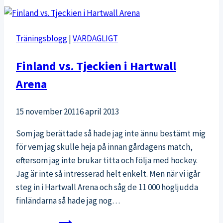
älskar
terränglöpning
Träningsblogg
|
VARDAGLIGT
Finland vs. Tjeckien i Hartwall
Arena
15 november 2011
6 april 2013
Som jag berättade så hade jag inte ännu bestämt mig
för vem jag skulle heja på innan gårdagens match,
eftersom jag inte brukar titta och följa med hockey.
Jag är inte så intresserad helt enkelt. Men när vi igår
steg in i Hartwall Arena och såg de 11 000 högljudda
finländarna så hade jag nog…
Finland