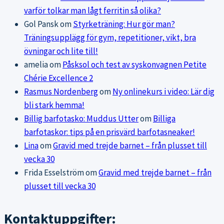
varför tolkar man lågt ferritin så olika?
Gol Pansk
om
Styrketräning: Hur gör man?
Träningsupplägg för gym, repetitioner, vikt, bra
övningar och lite till!
amelia
om
Påsksol och test av syskonvagnen Petite
Chérie Excellence 2
Rasmus Nordenberg
om
Ny onlinekurs i video: Lär dig
bli stark hemma!
Billig barfotasko: Muddus Utter
om
Billiga
barfotaskor: tips på en prisvärd barfotasneaker!
Lina
om
Gravid med trejde barnet – från plusset till
vecka 30
Frida Esselström
om
Gravid med trejde barnet – från
plusset till vecka 30
Kontaktuppgifter: