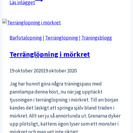
Läs inlägget
vs.
Tjeckien
i
Hartwall
Barfotalöpning
|
Terränglöpning
|
Träningsblogg
Arena
Terränglöpning i mörkret
19 oktober 2020
19 oktober 2020
Jag har hunnit göra några träningspass med
pannlampa denna höst, nu när jag upptäckt
tjusningen i terränglöpning i mörkret. Till en början
kändes det läskigt att springa själv bland träden i
mörkret. Allt ser ju så annorlunda ut. Grenarna dyker
upp plötsligt, kattens ögon lyser som ett monster i
mörkret och man vet inte riktigt…