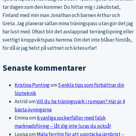
tar dagen som den kommer. Du hittar mig i Jakobstad,
Finland med min man Jonathan och barnen Arthur och
Greta. Jag planerar sällan mina träningspass utan gör det jag
har lust med. Oftast blir det avslappnad terränglöpning eller
svettigt kroppviktspass hemma. Om det inte blåser förstås,
för då är jag helst på vattnet och kitesurfar!
Senaste kommentarer
Kristina Ponting
om
5 enkla tips som förbättrar din
löpteknik
Astrid
om
Vill du ha träningsvärk i rumpan? Här är 4
bästa övningarna
Emma
om
6 vanliga sockerfällor med falsk
marknadsföring – låt dig inte luras du också!
Lovisa
om
Mäta ferritin för att upptäcka järnbrist –