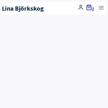
Skip
Lina Björkskog
0
to
content