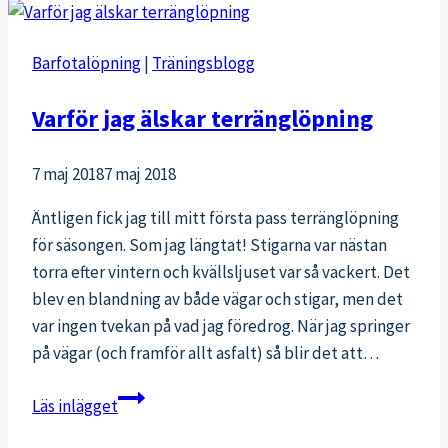
Barfotalöpning
|
Träningsblogg
Varför jag älskar terränglöpning
7 maj 2018
7 maj 2018
Äntligen fick jag till mitt första pass terränglöpning
för säsongen. Som jag längtat! Stigarna var nästan
torra efter vintern och kvällsljuset var så vackert. Det
blev en blandning av både vägar och stigar, men det
var ingen tvekan på vad jag föredrog. När jag springer
på vägar (och framför allt asfalt) så blir det att…
Varför
Läs inlägget
jag