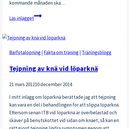
kommande månaden ska…
Att
Läs inlägget
träna
på
att
inte
Barfotalöpning
|
Fakta om träning
|
Träningsblogg
prestera
Tejpning av knä vid löparknä
21 mars 2012
10 december 2014
I mitt inlägg om löparknä berättade jag att tejpning
kan vara en del i behandlingen för att slippa löparknä.
Eftersom senan ITB vid löparknä är överbelastad och
skaver på benutskottet vid sidan om knäet, så kan en
rätt gjord tejpning lindra symptomen genom att