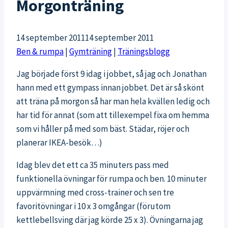
Morgonträning
14 september 2011
14 september 2011
Ben & rumpa
|
Gymträning
|
Träningsblogg
Jag började först 9 idag i jobbet, så jag och Jonathan
hann med ett gympass innan jobbet. Det är så skönt
att träna på morgon så har man hela kvällen ledig och
har tid för annat (som att tillexempel fixa om hemma
som vi håller på med som bäst. Städar, röjer och
planerar IKEA-besök…)
Idag blev det ett ca 35 minuters pass med
funktionella övningar för rumpa och ben. 10 minuter
uppvärmning med cross-trainer och sen tre
favoritövningar i 10 x 3 omgångar (förutom
kettlebellsving där jag körde 25 x 3). Övningarna jag