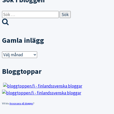
Sök
efter:
Gamla inlägg
Gamla
inlägg
Bloggtoppar
Vill du
Annonsera på bloggen
?