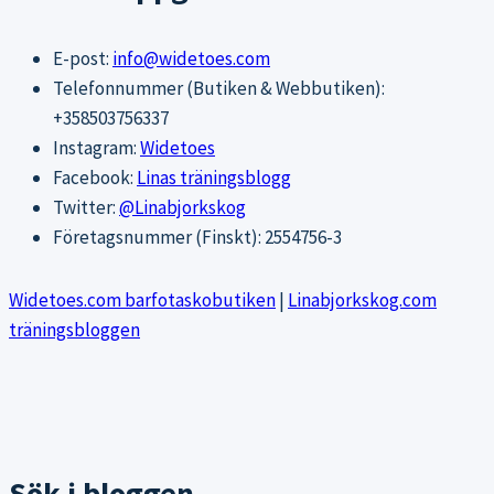
E-post:
info@widetoes.com
Telefonnummer (Butiken & Webbutiken):
+358503756337
Instagram:
Widetoes
Facebook:
Linas träningsblogg
Twitter:
@Linabjorkskog
Företagsnummer (Finskt): 2554756-3
Widetoes.com barfotaskobutiken
|
Linabjorkskog.com
träningsbloggen
Sök i bloggen