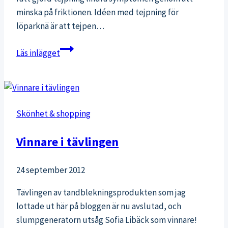
minska på friktionen. Idéen med tejpning för
löparknä är att tejpen…
Tejpning
Läs inlägget
av
knä
vid
löparknä
Skönhet & shopping
Vinnare i tävlingen
24 september 2012
Tävlingen av tandblekningsprodukten som jag
lottade ut här på bloggen är nu avslutad, och
slumpgeneratorn utsåg Sofia Libäck som vinnare!