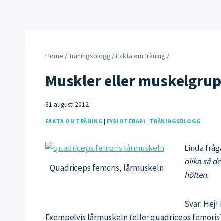
Home
/
Träningsblogg
/
Fakta om träning
/
Muskler eller muskelgru
31 augusti 2012
FAKTA OM TRÄNING
|
FYSIOTERAPI
|
TRÄNINGSBLOGG
Linda frå
olika så d
Quadriceps femoris, lårmuskeln
höften.
Svar: Hej!
Exempelvis lårmuskeln (eller quadriceps femoris)