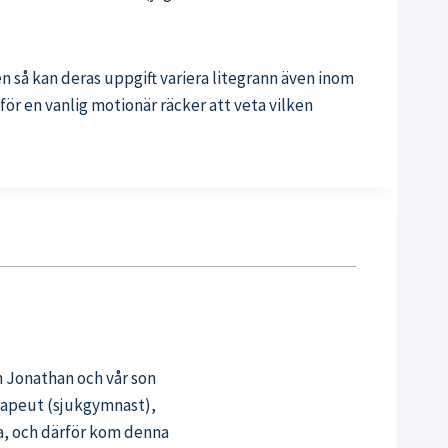
 så kan deras uppgift variera litegrann även inom
r en vanlig motionär räcker att veta vilken
n Jonathan och vår son
erapeut (sjukgymnast),
sa, och därför kom denna