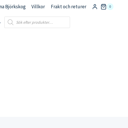
na Björkskog
Villkor
Frakt och returer
0
Products
search