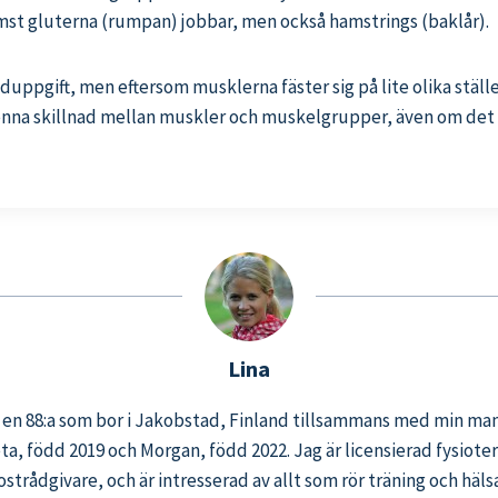
st gluterna (rumpan) jobbar, men också hamstrings (baklår).
pgift, men eftersom musklerna fäster sig på lite olika ställen
na skillnad mellan muskler och muskelgrupper, även om det fö
Lina
, en 88:a som bor i Jakobstad, Finland tillsammans med min ma
eta, född 2019 och Morgan, född 2022. Jag är licensierad fysiot
ostrådgivare, och är intresserad av allt som rör träning och häl