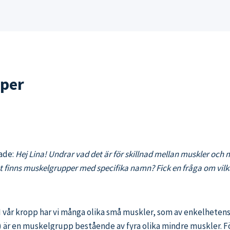
pper
gade:
Hej Lina! Undrar vad det är för skillnad mellan muskler o
et finns muskelgrupper med specifika namn? Fick en fråga om vil
 I vår kropp har vi många olika små muskler, som av enkelhetens
 är en muskelgrupp bestående av fyra olika mindre muskler. För