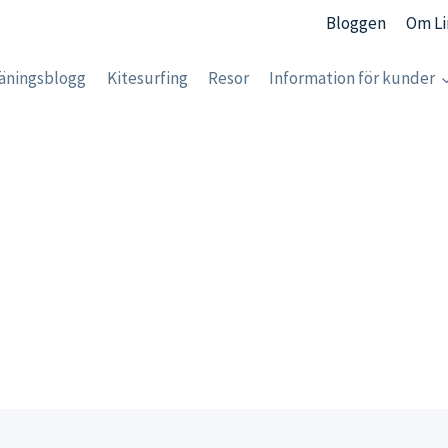
Bloggen
Om Li
äningsblogg
Kitesurfing
Resor
Information för kunder