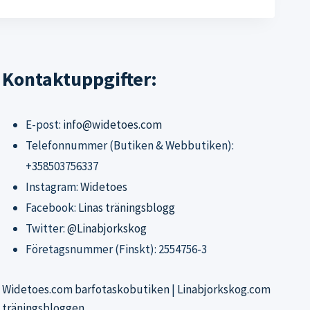
Kontaktuppgifter:
E-post:
info@widetoes.com
Telefonnummer (Butiken & Webbutiken):
+358503756337
Instagram:
Widetoes
Facebook:
Linas träningsblogg
Twitter:
@Linabjorkskog
Företagsnummer (Finskt): 2554756-3
Widetoes.com barfotaskobutiken
|
Linabjorkskog.com
träningsbloggen