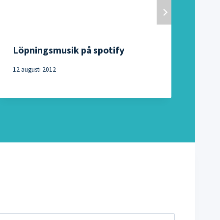
Löpningsmusik på spotify
Ve
oc
12 augusti 2012
7 no