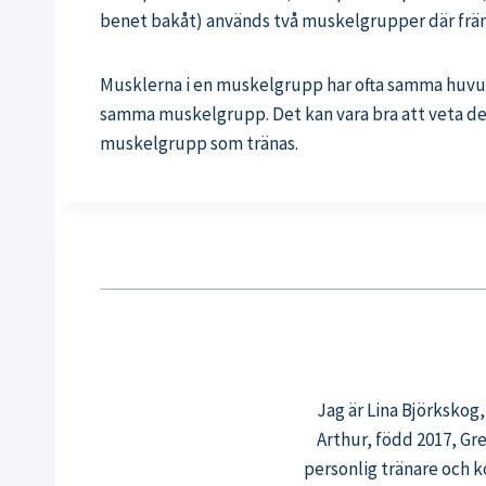
benet bakåt) används två muskelgrupper där främ
Musklerna i en muskelgrupp har ofta samma huvudup
samma muskelgrupp. Det kan vara bra att veta den
muskelgrupp som tränas.
Jag är Lina Björkskog
Arthur, född 2017, Gr
personlig tränare och k