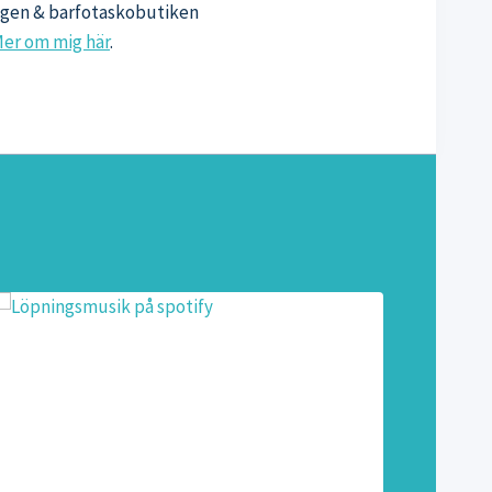
oggen & barfotaskobutiken
er om mig här
.