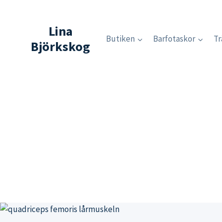
Skip
to
Lina
content
Butiken
Barfotaskor
Tr
Björkskog