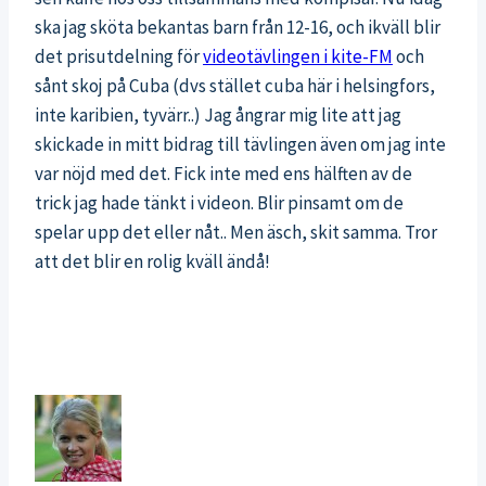
ska jag sköta bekantas barn från 12-16, och ikväll blir
det prisutdelning för
videotävlingen i kite-FM
och
sånt skoj på Cuba (dvs stället cuba här i helsingfors,
inte karibien, tyvärr..) Jag ångrar mig lite att jag
skickade in mitt bidrag till tävlingen även om jag inte
var nöjd med det. Fick inte med ens hälften av de
trick jag hade tänkt i videon. Blir pinsamt om de
spelar upp det eller nåt.. Men äsch, skit samma. Tror
att det blir en rolig kväll ändå!