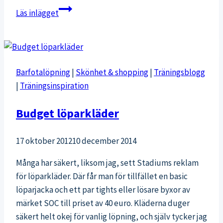
Komma
Läs inlägget
igång
efter
överträning
Barfotalöpning
|
Skönhet & shopping
|
Träningsblogg
|
Träningsinspiration
Budget löparkläder
17 oktober 2012
10 december 2014
Många har säkert, liksom jag, sett Stadiums reklam
för löparkläder. Där får man för tillfället en basic
löparjacka och ett par tights eller lösare byxor av
märket SOC till priset av 40 euro. Kläderna duger
säkert helt okej för vanlig löpning, och själv tycker jag