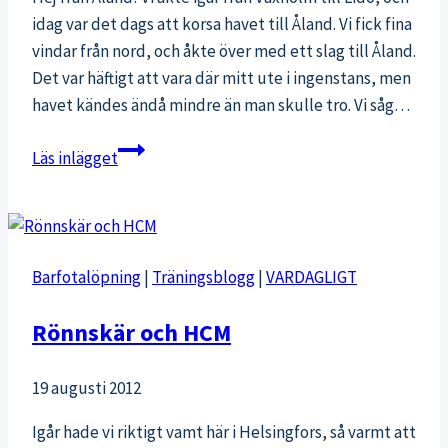
idag var det dags att korsa havet till Åland. Vi fick fina
vindar från nord, och åkte över med ett slag till Åland.
Det var häftigt att vara där mitt ute i ingenstans, men
havet kändes ändå mindre än man skulle tro. Vi såg…
Över
Läs inlägget
Ålands
kalla
hav
till
Barfotalöpning
|
Träningsblogg
|
VARDAGLIGT
somriga
Mariehamn
Rönnskär och HCM
19 augusti 2012
Igår hade vi riktigt vamt här i Helsingfors, så varmt att