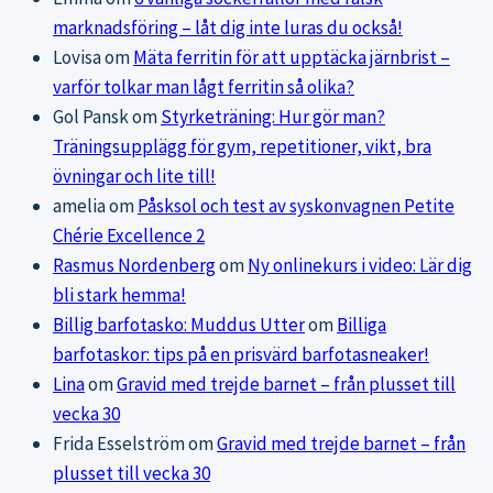
marknadsföring – låt dig inte luras du också!
Lovisa
om
Mäta ferritin för att upptäcka järnbrist –
varför tolkar man lågt ferritin så olika?
Gol Pansk
om
Styrketräning: Hur gör man?
Träningsupplägg för gym, repetitioner, vikt, bra
övningar och lite till!
amelia
om
Påsksol och test av syskonvagnen Petite
Chérie Excellence 2
Rasmus Nordenberg
om
Ny onlinekurs i video: Lär dig
bli stark hemma!
Billig barfotasko: Muddus Utter
om
Billiga
barfotaskor: tips på en prisvärd barfotasneaker!
Lina
om
Gravid med trejde barnet – från plusset till
vecka 30
Frida Esselström
om
Gravid med trejde barnet – från
plusset till vecka 30