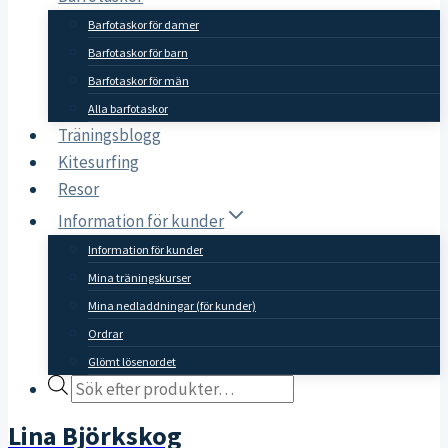
Barfotaskor för damer
Barfotaskor för barn
Barfotaskor för män
Alla barfotaskor
Träningsblogg
Kitesurfing
Resor
Information för kunder
Information för kunder
Mina träningskurser
Mina nedladdningar (för kunder)
Ordrar
Glömt lösenordet
Products
search
Lina Björkskog