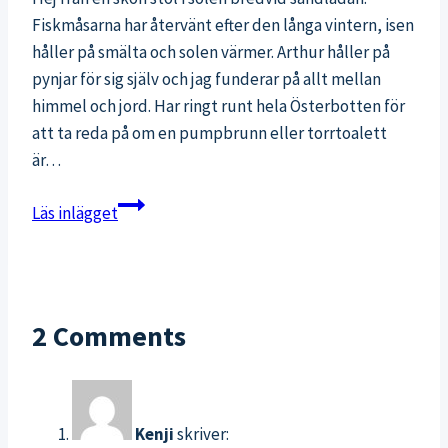
Fiskmåsarna har återvänt efter den långa vintern, isen
håller på smälta och solen värmer. Arthur håller på
pynjar för sig själv och jag funderar på allt mellan
himmel och jord. Har ringt runt hela Österbotten för
att ta reda på om en pumpbrunn eller torrtoalett
är…
Spridda
Läs inlägget
tankar
i
vecka
38
2 Comments
Kenji
skriver: