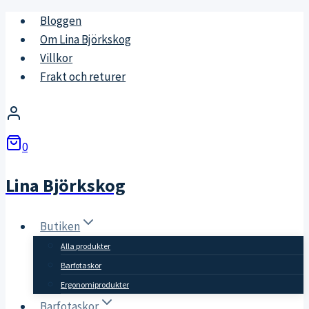
Skip
Bloggen
to
Om Lina Björkskog
content
Villkor
Frakt och returer
0
Lina Björkskog
Butiken
Alla produkter
Barfotaskor
Ergonomiprodukter
Barfotaskor