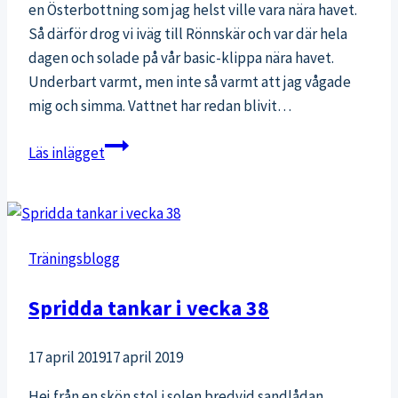
en Österbottning som jag helst ville vara nära havet.
Så därför drog vi iväg till Rönnskär och var där hela
dagen och solade på vår basic-klippa nära havet.
Underbart varmt, men inte så varmt att jag vågade
mig och simma. Vattnet har redan blivit…
Rönnskär
Läs inlägget
och
HCM
Träningsblogg
Spridda tankar i vecka 38
17 april 2019
17 april 2019
Hej från en skön stol i solen bredvid sandlådan.