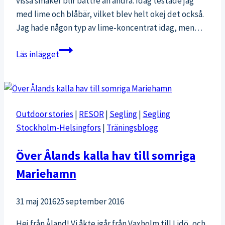
vissa smaker blir bättre än andra. Idag testade jag
med lime och blåbär, vilket blev helt okej det också.
Jag hade någon typ av lime-koncentrat idag, men…
Blåbärs-
Läs inlägget
och
limedricka
Outdoor stories
|
RESOR
|
Segling
|
Segling
Stockholm-Helsingfors
|
Träningsblogg
Över Ålands kalla hav till somriga
Mariehamn
31 maj 2016
25 september 2016
Hej från Åland! Vi åkte igår från Vaxholm till Lidö, och