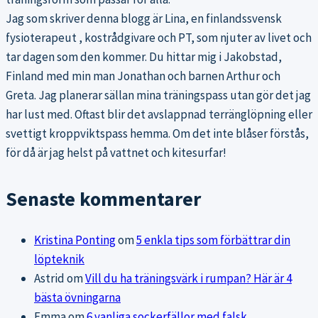
Jag som skriver denna blogg är Lina, en finlandssvensk
fysioterapeut , kostrådgivare och PT, som njuter av livet och
tar dagen som den kommer. Du hittar mig i Jakobstad,
Finland med min man Jonathan och barnen Arthur och
Greta. Jag planerar sällan mina träningspass utan gör det jag
har lust med. Oftast blir det avslappnad terränglöpning eller
svettigt kroppviktspass hemma. Om det inte blåser förstås,
för då är jag helst på vattnet och kitesurfar!
Senaste kommentarer
Kristina Ponting
om
5 enkla tips som förbättrar din
löpteknik
Astrid
om
Vill du ha träningsvärk i rumpan? Här är 4
bästa övningarna
Emma
om
6 vanliga sockerfällor med falsk