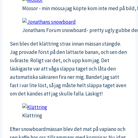
Mössor - min mössa jag köpte kom inte med på bild, f
Jonathans Forum snowboard- pretty ugly gubbe dend
Sen blev det klättring strax innan mässan stängde.
Jag provade först på den lättaste banan, och sen den
svåraste. Roligt var det, och upp kom jag. Det
läskigaste var att våga släppa taget och låta den
automatiska säkraren fira ner mig. Bandet jag satt
fast i var lite löst, så jag måste helt släppa taget även
om det kändes att jag skulle falla. Läskigt!
Klättring
Efter snowboardmässan blev det mat på vapiano och
sen kaffe hos oss tillsammans med kompisar. Nu idag