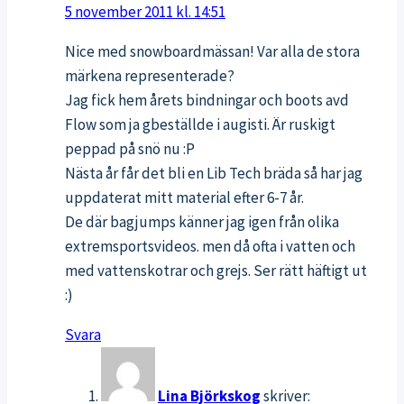
5 november 2011 kl. 14:51
Nice med snowboardmässan! Var alla de stora
märkena representerade?
Jag fick hem årets bindningar och boots avd
Flow som ja gbeställde i augisti. Är ruskigt
peppad på snö nu :P
Nästa år får det bli en Lib Tech bräda så har jag
uppdaterat mitt material efter 6-7 år.
De där bagjumps känner jag igen från olika
extremsportsvideos. men då ofta i vatten och
med vattenskotrar och grejs. Ser rätt häftigt ut
:)
Svara
Lina Björkskog
skriver: