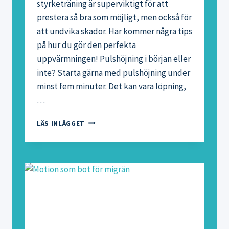
styrketräning är superviktigt för att
prestera så bra som möjligt, men också för
att undvika skador. Här kommer några tips
på hur du gör den perfekta
uppvärmningen! Pulshöjning i början eller
inte? Starta gärna med pulshöjning under
minst fem minuter. Det kan vara löpning,
…
RÖRLIGHET
LÄS INLÄGGET
INNAN
STYRKETRÄNING
–
HUR
OCH
VARFÖR!
TIPS
PÅ
6
BRA