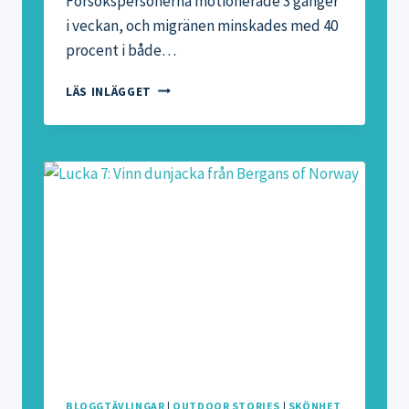
Försökspersonerna motionerade 3 gånger
i veckan, och migränen minskades med 40
procent i både…
MOTION
LÄS INLÄGGET
SOM
BOT
FÖR
MIGRÄN
BLOGGTÄVLINGAR
|
OUTDOOR STORIES
|
SKÖNHET