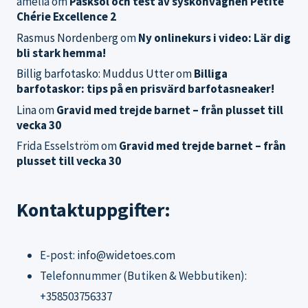
amelia
om
Påsksol och test av syskonvagnen Petite
Chérie Excellence 2
Rasmus Nordenberg
om
Ny onlinekurs i video: Lär dig
bli stark hemma!
Billig barfotasko: Muddus Utter
om
Billiga
barfotaskor: tips på en prisvärd barfotasneaker!
Lina
om
Gravid med trejde barnet – från plusset till
vecka 30
Frida Esselström
om
Gravid med trejde barnet – från
plusset till vecka 30
Kontaktuppgifter:
E-post:
info@widetoes.com
Telefonnummer (Butiken & Webbutiken):
+358503756337