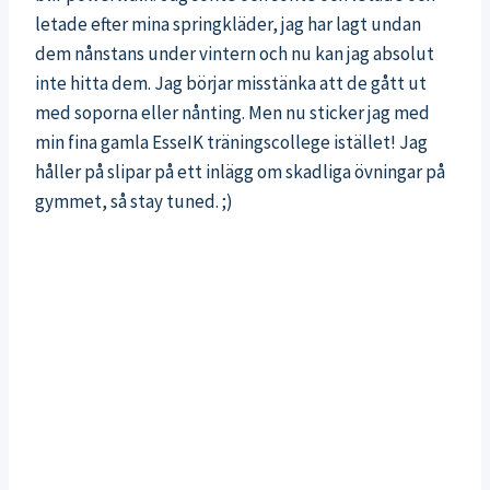
letade efter mina springkläder, jag har lagt undan
dem nånstans under vintern och nu kan jag absolut
inte hitta dem. Jag börjar misstänka att de gått ut
med soporna eller nånting. Men nu sticker jag med
min fina gamla EsseIK träningscollege istället! Jag
håller på slipar på ett inlägg om skadliga övningar på
gymmet, så stay tuned. ;)