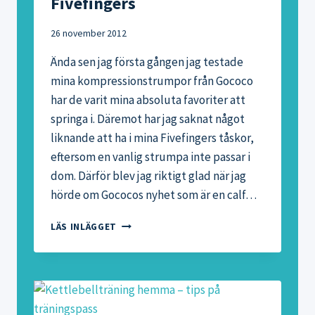
Fivefingers
26 november 2012
Ända sen jag första gången jag testade
mina kompressionstrumpor från Gococo
har de varit mina absoluta favoriter att
springa i. Däremot har jag saknat något
liknande att ha i mina Fivefingers tåskor,
eftersom en vanlig strumpa inte passar i
dom. Därför blev jag riktigt glad när jag
hörde om Gococos nyhet som är en calf…
KOMPRESSIONSSTRUMPA
LÄS INLÄGGET
FÖR
FIVEFINGERS