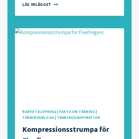
LUCKA
LÄS INLÄGGET
7:
VINN
DUNJACKA
FRÅN
BERGANS
OF
NORWAY
BARFOTALÖPNING
|
FAKTA OM TRÄNING
|
TRÄNINGSBLOGG
|
TRÄNINGSINSPIRATION
Kompressionsstrumpa för