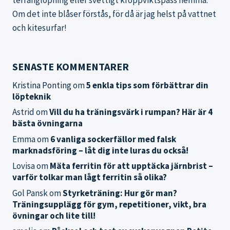
Om det inte blåser förstås, för då är jag helst på vattnet
och kitesurfar!
SENASTE KOMMENTARER
Kristina Ponting
om
5 enkla tips som förbättrar din
löpteknik
Astrid
om
Vill du ha träningsvärk i rumpan? Här är 4
bästa övningarna
Emma
om
6 vanliga sockerfällor med falsk
marknadsföring – låt dig inte luras du också!
Lovisa
om
Mäta ferritin för att upptäcka järnbrist –
varför tolkar man lågt ferritin så olika?
Gol Pansk
om
Styrketräning: Hur gör man?
Träningsupplägg för gym, repetitioner, vikt, bra
övningar och lite till!