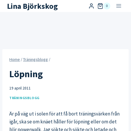
Skip
Lina Björkskog
0
to
content
Home
/
Träningsblogg
/
Löpning
19 april 2011
TRÄNINGSBLOGG
Är på väg ut i solen för att få bort träningsvärken från
igår, ska se om knäet håller för löpning eller om det
blir powerwalk. Jag sökte och sökte och letade och