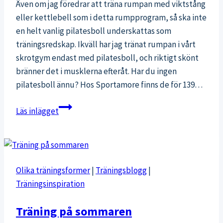
Även om jag föredrar att träna rumpan med viktstång
eller kettlebell som i detta rumpprogram, så ska inte
en helt vanlig pilatesboll underskattas som
träningsredskap. Ikväll har jag tränat rumpan i vårt
skrotgym endast med pilatesboll, och riktigt skönt
bränner det i musklerna efteråt. Har du ingen
pilatesboll ännu? Hos Sportamore finns de för 139…
Övningar
Läs inlägget
för
rumpa
med
pilatesboll
Olika träningsformer
|
Träningsblogg
|
Träningsinspiration
Träning på sommaren