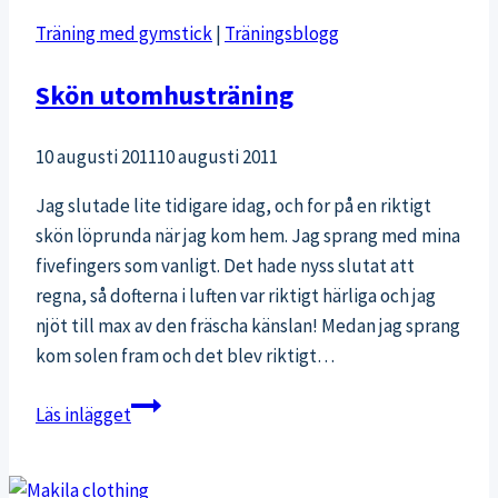
Träning med gymstick
|
Träningsblogg
Skön utomhusträning
10 augusti 2011
10 augusti 2011
Jag slutade lite tidigare idag, och for på en riktigt
skön löprunda när jag kom hem. Jag sprang med mina
fivefingers som vanligt. Det hade nyss slutat att
regna, så dofterna i luften var riktigt härliga och jag
njöt till max av den fräscha känslan! Medan jag sprang
kom solen fram och det blev riktigt…
Skön
Läs inlägget
utomhusträning