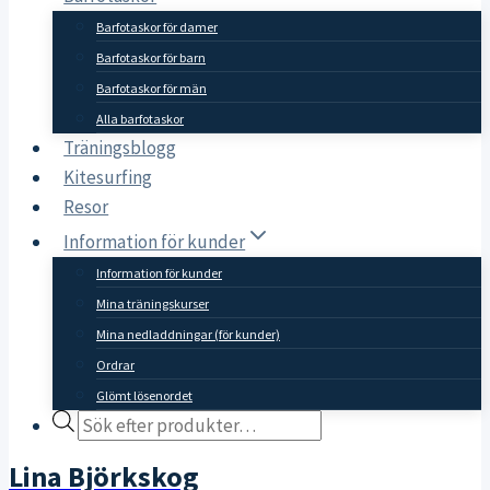
Barfotaskor för damer
Barfotaskor för barn
Barfotaskor för män
Alla barfotaskor
Träningsblogg
Kitesurfing
Resor
Information för kunder
Information för kunder
Mina träningskurser
Mina nedladdningar (för kunder)
Ordrar
Glömt lösenordet
Products
search
Lina Björkskog