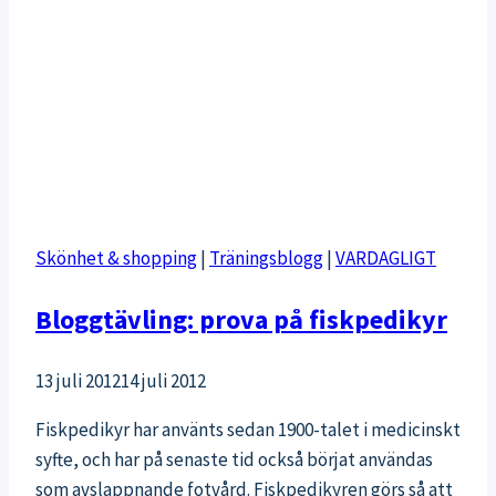
Skönhet & shopping
|
Träningsblogg
|
VARDAGLIGT
Bloggtävling: prova på fiskpedikyr
13 juli 2012
14 juli 2012
Fiskpedikyr har använts sedan 1900-talet i medicinskt
syfte, och har på senaste tid också börjat användas
som avslappnande fotvård. Fiskpedikyren görs så att