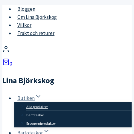
Skip
Bloggen
to
Om Lina Björkskog
content
Villkor
Frakt och returer
0
Lina Björkskog
Butiken
Alla produkter
Barfotaskor
Ergonomiprodukter
Barfotaskor