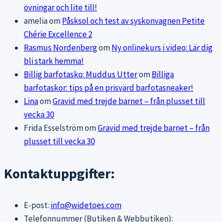
övningar och lite till!
amelia
om
Påsksol och test av syskonvagnen Petite
Chérie Excellence 2
Rasmus Nordenberg
om
Ny onlinekurs i video: Lär dig
bli stark hemma!
Billig barfotasko: Muddus Utter
om
Billiga
barfotaskor: tips på en prisvärd barfotasneaker!
Lina
om
Gravid med trejde barnet – från plusset till
vecka 30
Frida Esselström
om
Gravid med trejde barnet – från
plusset till vecka 30
Kontaktuppgifter:
E-post:
info@widetoes.com
Telefonnummer (Butiken & Webbutiken):