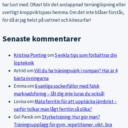
har lust med. Oftast blir det avslappnad terränglöpning eller
svettigt kroppviktspass hemma. Om det inte blåser förstås,
för då är jag helst på vattnet och kitesurfar!
Senaste kommentarer
Kristina Ponting
om
5 enkla tips som förbättrar din
löpteknik
Astrid
om
Vill du ha träningsvärk i rumpan? Här är 4
bästa övningarna
Emma
om
6 vanliga sockerfällor med falsk
marknadsföring – låt dig inte luras du också!
Lovisa
om
Mäta ferritin för att upptäcka järnbrist –
varför tolkar man lågt ferritin så olika?
Gol Pansk
om
Styrketräning: Hur gör man?
Träningsupplägg för gym, repetitioner, vikt, bra