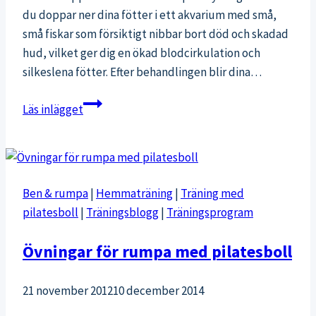
du doppar ner dina fötter i ett akvarium med små,
små fiskar som försiktigt nibbar bort död och skadad
hud, vilket ger dig en ökad blodcirkulation och
silkeslena fötter. Efter behandlingen blir dina…
Bloggtävling:
Läs inlägget
prova
på
fiskpedikyr
Ben & rumpa
|
Hemmaträning
|
Träning med
pilatesboll
|
Träningsblogg
|
Träningsprogram
Övningar för rumpa med pilatesboll
21 november 2012
10 december 2014