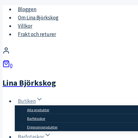
Skip
Bloggen
to
Om Lina Björkskog
content
Villkor
Frakt och returer
0
Lina Björkskog
Butiken
Alla produkter
Barfotaskor
Ergonomiprodukter
Barfotaskor