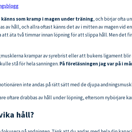
ngsblogg
 känns som kramp i magen under träning
, och börjar ofta u
 av håll, och allra oftast känns det av i mitten av magen vid end
tt äta två timmar innan löpning för att slippa håll. Men det fin
gmusklerna krampar av syrebrist eller att bukens ligament blir
kulle stå för hela sanningen.
På föreläsningen jag var på i må
 motionären inte andas på rätt sätt med de djupa andningsmusk
e oftare drabbas av håll under löpning, eftersom nybörjare kansk
vika håll?
en fokusera på andningen. Tänk att du andas med hela din kapa