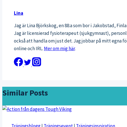
Lina
Jag är Lina Björkskog, en 88:a som bor i Jakobstad, Fin
Jag är licensierad fysioterapeut (sjukgymnast), personli
också att handla om just det. Jag jobbar på mitt egna
online och IRL.
Mer om mig här
.
Similar Posts
Träningsblogg
|
Träningsevent
|
Träningsinspiration