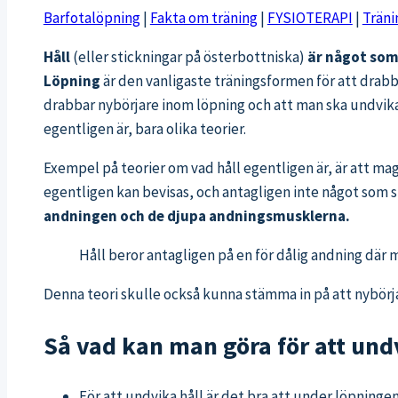
Barfotalöpning
|
Fakta om träning
|
FYSIOTERAPI
|
Träni
Håll
(eller stickningar på österbottniska)
är något som
Löpning
är den vanligaste träningsformen för att drabbas
drabbar nybörjare inom löpning och att man ska undvika a
egentligen är, bara olika teorier.
Exempel på teorier om vad håll egentligen är, är att ma
egentligen kan bevisas, och antagligen inte något som s
andningen och de djupa andningsmusklerna.
Håll beror antagligen på en för dålig andning där
Denna teori skulle också kunna stämma in på att nybörjar
Så vad kan man göra för att und
För att undvika håll är det bra att under löpning