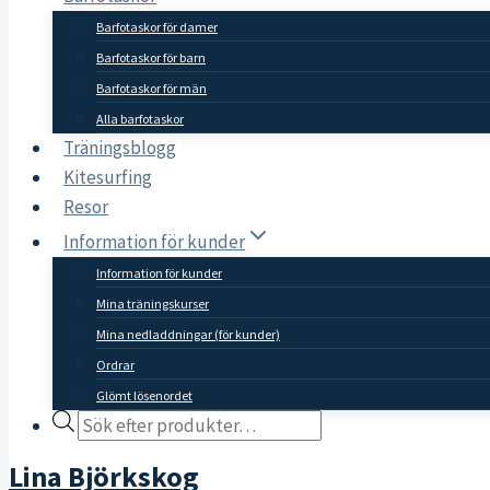
Barfotaskor för damer
Barfotaskor för barn
Barfotaskor för män
Alla barfotaskor
Träningsblogg
Kitesurfing
Resor
Information för kunder
Information för kunder
Mina träningskurser
Mina nedladdningar (för kunder)
Ordrar
Glömt lösenordet
Products
search
Lina Björkskog