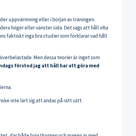
nder uppvärmning eller i början av träningen.
era höger eller vänster sida. Det sägs att håll ofta
ns faktiskt inga bra studier som förklarar vad håll
 överbelastade. Men dessa teorier är inget som
ndags förstod jag att håll har att göra med
lerna.
e inte lärt sig att andas på rätt sätt.
citet, där både bröstkorgen och magen är med.