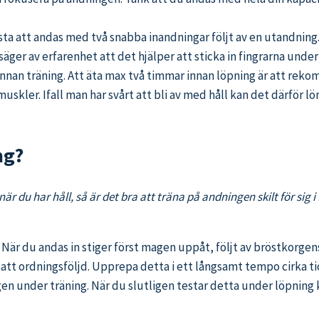
sta att andas med två snabba inandningar följt av en utandning.
a säger av erfarenhet att det hjälper att sticka in fingrarna und
 innan träning. Att äta max två timmar innan löpning är att r
uskler. Ifall man har svårt att bli av med håll kan det därför l
ng?
r du har håll, så är det bra att träna på andningen skilt för sig
När du andas in stiger först magen uppåt, följt av bröstkorge
tsatt ordningsföljd. Upprepa detta i ett långsamt tempo cirka ti
gen under träning. När du slutligen testar detta under löpning 