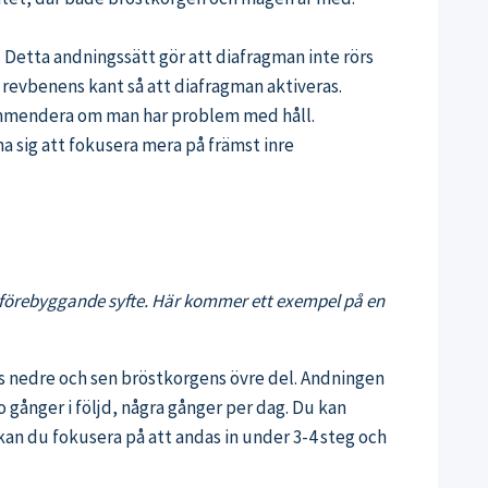
 Detta andningssätt gör att diafragman inte rörs
er revbenens kant så att diafragman aktiveras.
ekommendera om man har problem med håll.
öna sig att fokusera mera på främst inre
 i förebyggande syfte. Här kommer ett exempel på en
ns nedre och sen bröstkorgens övre del. Andningen
o gånger i följd, några gånger per dag. Du kan
kan du fokusera på att andas in under 3-4 steg och