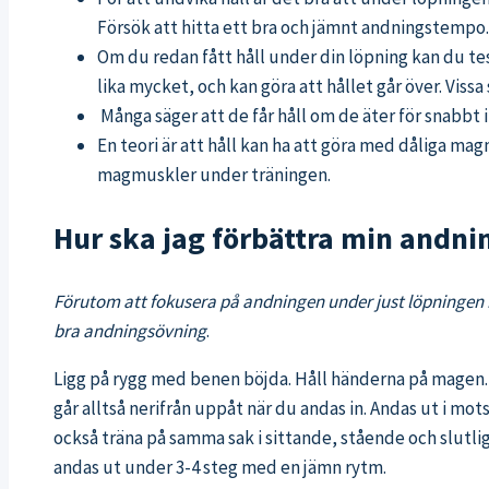
Försök att hitta ett bra och jämnt andningstempo.
Om du redan fått håll under din löpning kan du te
lika mycket, och kan göra att hållet går över. Viss
Många säger att de får håll om de äter för snabbt
En teori är att håll kan ha att göra med dåliga magm
magmuskler under träningen.
Hur ska jag förbättra min andni
Förutom att fokusera på andningen under just löpningen nä
bra andningsövning
.
Ligg på rygg med benen böjda. Håll händerna på magen. 
går alltså nerifrån uppåt när du andas in. Andas ut i mo
också träna på samma sak i sittande, stående och slutli
andas ut under 3-4 steg med en jämn rytm.