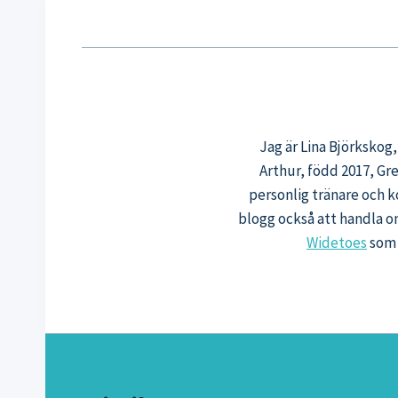
Jag är Lina Björkskog
Arthur, född 2017, Gr
personlig tränare och k
blogg också att handla o
Widetoes
som 