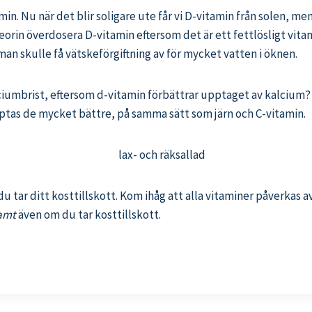
in. Nu när det blir soligare ute får vi D-vitamin från solen, men
eorin överdosera D-vitamin eftersom det är ett fettlösligt vitam
an skulle få vätskeförgiftning av för mycket vatten i öknen.
iumbrist, eftersom d-vitamin förbättrar upptaget av kalcium? 
ptas de mycket bättre, på samma sätt som järn och C-vitamin.
u tar ditt kosttillskott. Kom ihåg att alla vitaminer påverkas a
amt
även om du tar kosttillskott.