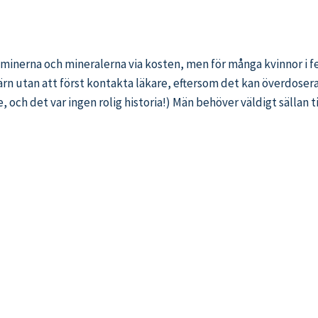
 vitaminerna och mineralerna via kosten, men för många kvinnor i f
järn utan att först kontakta läkare, eftersom det kan överdoseras
, och det var ingen rolig historia!) Män behöver väldigt sällan ti