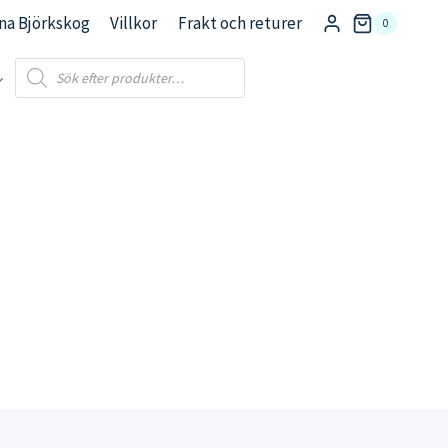
na Björkskog
Villkor
Frakt och returer
0
Products
search