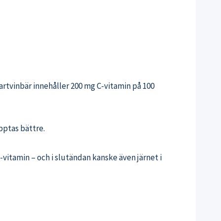
artvinbär innehåller 200 mg C-vitamin på 100
pptas bättre.
vitamin – och i slutändan kanske även järnet i