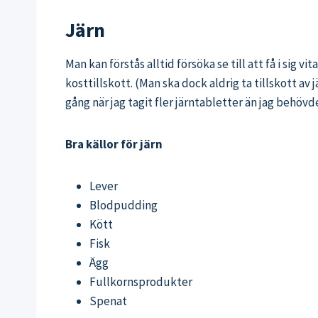
Järn
Man kan förstås alltid försöka se till att få i sig
kosttillskott. (Man ska dock aldrig ta tillskott av 
gång när jag tagit fler järntabletter än jag behövde
Bra källor för järn
Lever
Blodpudding
Kött
Fisk
Ägg
Fullkornsprodukter
Spenat