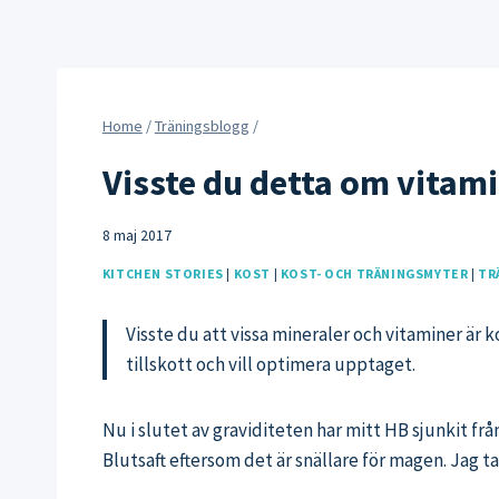
Home
/
Träningsblogg
/
Visste du detta om vitami
8 maj 2017
KITCHEN STORIES
|
KOST
|
KOST- OCH TRÄNINGSMYTER
|
TR
Visste du att vissa mineraler och vitaminer är 
tillskott och vill optimera upptaget.
Nu i slutet av graviditeten har mitt HB sjunkit frå
Blutsaft eftersom det är snällare för magen. Jag t