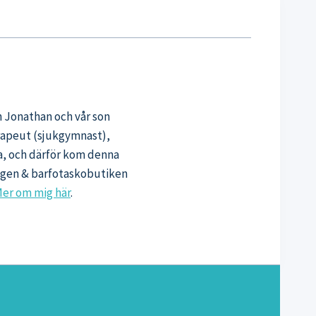
n Jonathan och vår son
erapeut (sjukgymnast),
sa, och därför kom denna
oggen & barfotaskobutiken
er om mig här
.