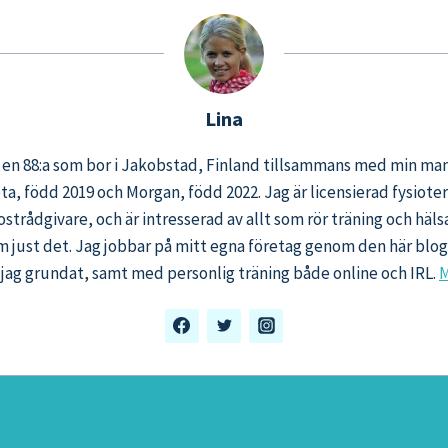
Lina
, en 88:a som bor i Jakobstad, Finland tillsammans med min ma
eta, född 2019 och Morgan, född 2022. Jag är licensierad fysiot
ostrådgivare, och är intresserad av allt som rör träning och häl
m just det. Jag jobbar på mitt egna företag genom den här bl
jag grundat, samt med personlig träning både online och IRL.
M