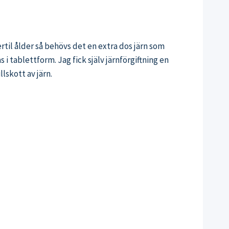
ertil ålder så behövs det en extra dos järn som
 i tablettform. Jag fick själv järnförgiftning en
llskott av järn.