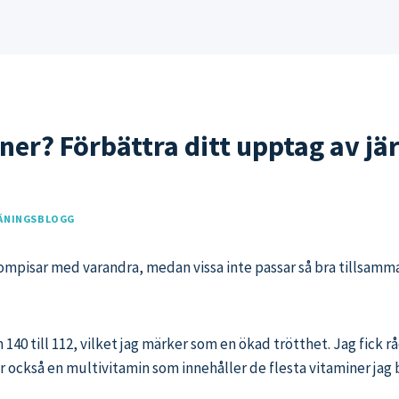
ner? Förbättra ditt upptag av jä
ÄNINGSBLOGG
kompisar med varandra, medan vissa inte passar så bra tillsamm
n 140 till 112, vilket jag märker som en ökad trötthet. Jag fick 
ar också en multivitamin som innehåller de flesta vitaminer jag