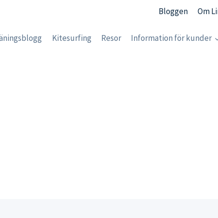
Bloggen
Om Li
äningsblogg
Kitesurfing
Resor
Information för kunder