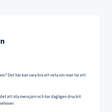
rn
ans? Det här kan vara bra att veta om man tar ett
rådet att äta mera järn och har dagligen druckit
 behöver.