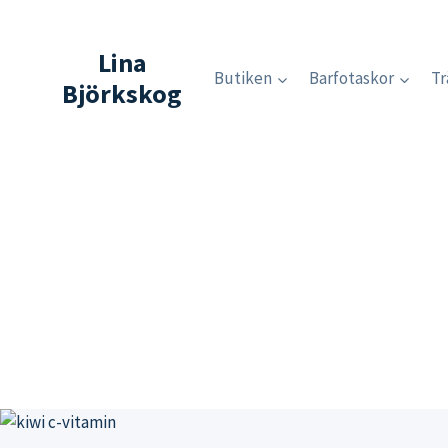
Skip
to
Lina
content
Butiken
Barfotaskor
Tr
Björkskog