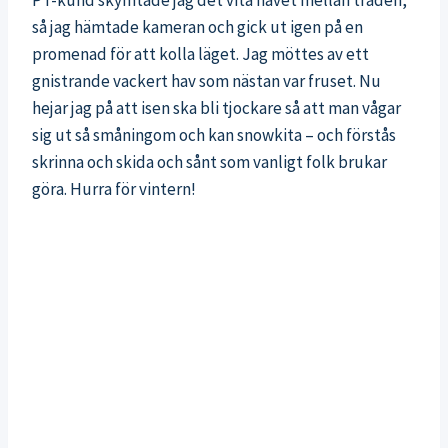
PT-kund skymtade jag det vita havet mellan träden,
så jag hämtade kameran och gick ut igen på en
promenad för att kolla läget. Jag möttes av ett
gnistrande vackert hav som nästan var fruset. Nu
hejar jag på att isen ska bli tjockare så att man vågar
sig ut så småningom och kan snowkita – och förstås
skrinna och skida och sånt som vanligt folk brukar
göra. Hurra för vintern!