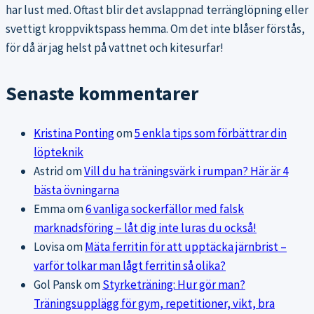
har lust med. Oftast blir det avslappnad terränglöpning eller
svettigt kroppviktspass hemma. Om det inte blåser förstås,
för då är jag helst på vattnet och kitesurfar!
Senaste kommentarer
Kristina Ponting
om
5 enkla tips som förbättrar din
löpteknik
Astrid
om
Vill du ha träningsvärk i rumpan? Här är 4
bästa övningarna
Emma
om
6 vanliga sockerfällor med falsk
marknadsföring – låt dig inte luras du också!
Lovisa
om
Mäta ferritin för att upptäcka järnbrist –
varför tolkar man lågt ferritin så olika?
Gol Pansk
om
Styrketräning: Hur gör man?
Träningsupplägg för gym, repetitioner, vikt, bra