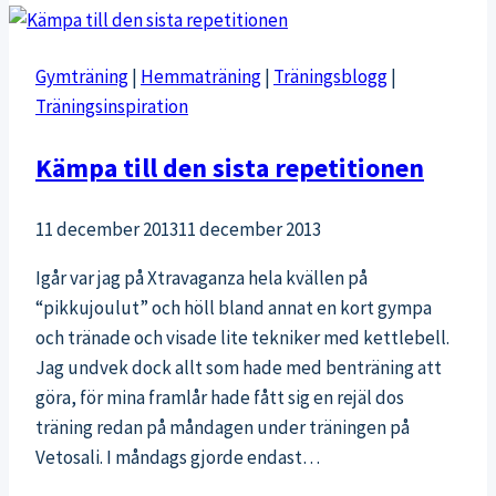
med
blogg
Gymträning
|
Hemmaträning
|
Träningsblogg
|
på
Träningsinspiration
bloggtoppen.se!
Kämpa till den sista repetitionen
11 december 2013
11 december 2013
Igår var jag på Xtravaganza hela kvällen på
“pikkujoulut” och höll bland annat en kort gympa
och tränade och visade lite tekniker med kettlebell.
Jag undvek dock allt som hade med benträning att
göra, för mina framlår hade fått sig en rejäl dos
träning redan på måndagen under träningen på
Vetosali. I måndags gjorde endast…