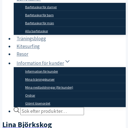
Barfotaskor för damer
Barfotaskor för barn
Barfotaskor för män
Alla barfotaskor
Träningsblogg
Kitesurfing
Resor
Information för kunder
Information för kunder
Mina träningskurser
Mina nedladdningar (för kunder)
Ordrar
Glömt lösenordet
Products
search
Lina Björkskog