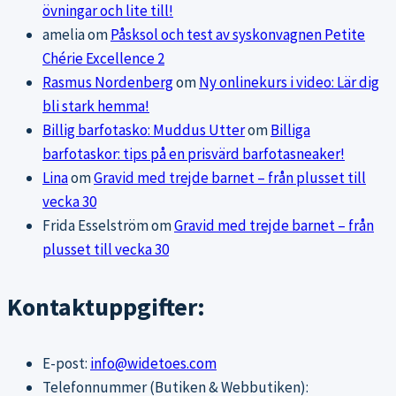
övningar och lite till!
amelia
om
Påsksol och test av syskonvagnen Petite
Chérie Excellence 2
Rasmus Nordenberg
om
Ny onlinekurs i video: Lär dig
bli stark hemma!
Billig barfotasko: Muddus Utter
om
Billiga
barfotaskor: tips på en prisvärd barfotasneaker!
Lina
om
Gravid med trejde barnet – från plusset till
vecka 30
Frida Esselström
om
Gravid med trejde barnet – från
plusset till vecka 30
Kontaktuppgifter:
E-post:
info@widetoes.com
Telefonnummer (Butiken & Webbutiken):