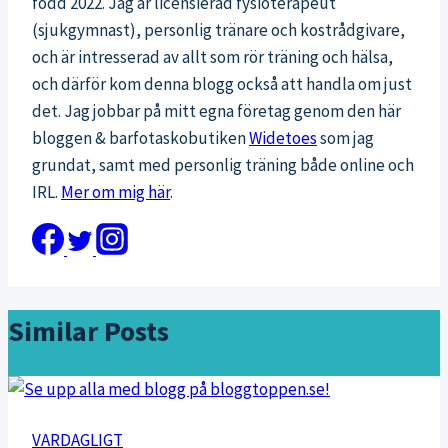
född 2022. Jag är licensierad fysioterapeut
(sjukgymnast), personlig tränare och kostrådgivare,
och är intresserad av allt som rör träning och hälsa,
och därför kom denna blogg också att handla om just
det. Jag jobbar på mitt egna företag genom den här
bloggen & barfotaskobutiken
Widetoes
som jag
grundat, samt med personlig träning både online och
IRL.
Mer om mig här
.
Similar Posts
VARDAGLIGT