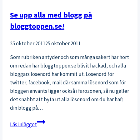
Se upp alla med blogg på
bloggtoppen.se!
25 oktober 2011
25 oktober 2011
Som rubriken antyder och som många säkert har hört
om redan har bloggtoppen.se blivit hackad, och alla
bloggars lösenord har kommit ut. Lösenord för
twitter, facebook, mail där samma lösenord som för
bloggen använts ligger också i farozonen, så nu gäller
det snabbt att byta ut alla lösenord om du har haft
din blogg på…
Se
Läs inlägget
upp
alla