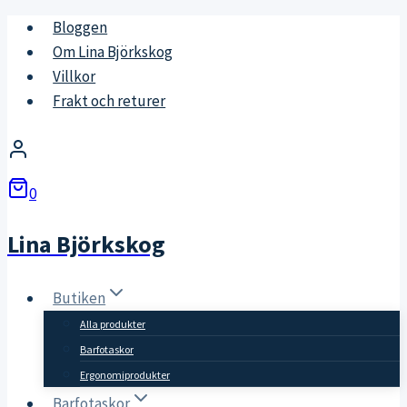
Skip
Bloggen
to
Om Lina Björkskog
content
Villkor
Frakt och returer
0
Lina Björkskog
Butiken
Alla produkter
Barfotaskor
Ergonomiprodukter
Barfotaskor