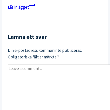
Min
Läs inlägget
andningspaus
i
vardagen
med
Lämna ett svar
11
mån
Din e-postadress kommer inte publiceras.
bebis
Obligatoriska fält är märkta
*