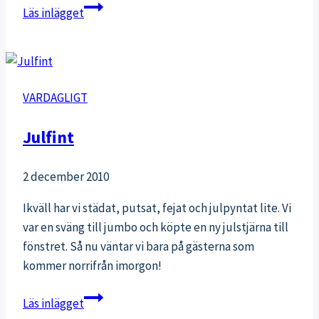
Kämpa
Läs inlägget
till
den
sista
repetitionen
VARDAGLIGT
Julfint
2 december 2010
Ikväll har vi städat, putsat, fejat och julpyntat lite. Vi
var en sväng till jumbo och köpte en ny julstjärna till
fönstret. Så nu väntar vi bara på gästerna som
kommer norrifrån imorgon!
Julfint
Läs inlägget