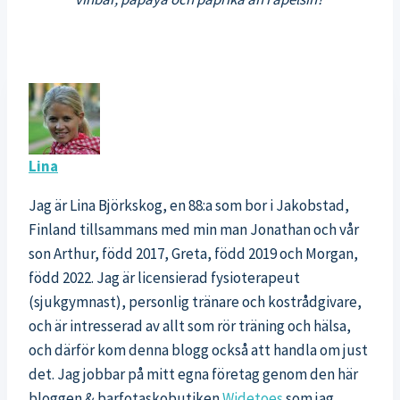
Lina
Jag är Lina Björkskog, en 88:a som bor i Jakobstad,
Finland tillsammans med min man Jonathan och vår
son Arthur, född 2017, Greta, född 2019 och Morgan,
född 2022. Jag är licensierad fysioterapeut
(sjukgymnast), personlig tränare och kostrådgivare,
och är intresserad av allt som rör träning och hälsa,
och därför kom denna blogg också att handla om just
det. Jag jobbar på mitt egna företag genom den här
bloggen & barfotaskobutiken
Widetoes
som jag