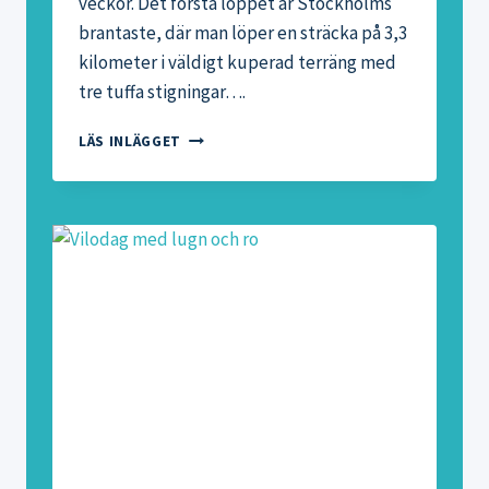
veckor. Det första loppet är Stockholms
brantaste, där man löper en sträcka på 3,3
kilometer i väldigt kuperad terräng med
tre tuffa stigningar….
LÖPLOPP
LÄS INLÄGGET
FÖR
ALLA
VÅREN
2012