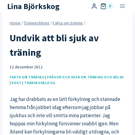
Skip
Lina Björkskog
0
to
content
Home
/
Träningsblogg
/
Fakta om träning
/
Undvik att bli sjuk av
träning
12 december 2012
FAKTA OM TRÄNING
|
FRÅGOR OCH SVAR OM TRÄNING OCH HÄLSA
|
KOST
|
TRÄNINGSBLOGG
Jag har drabbats av en lätt förkylning och stannade
hemma från jobbet idag eftersom jag jobbar på
sjukhus och inte vill smitta mina patienter. Jag
hoppas min förkylning försvinner snabbt igen. Men
ibland kan förkylningarna bli väldigt utdragna, och