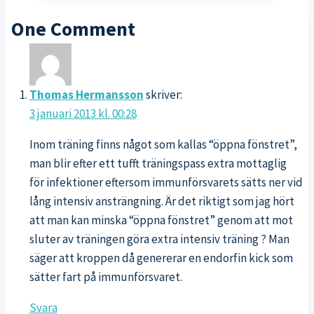
KAN
One Comment
VARA
FALSK
ISCHIAS
–
TIPS
Thomas Hermansson
skriver:
PÅ
3 januari 2013 kl. 00:28
BEHANDLING
Inom träning finns något som kallas “öppna fönstret”,
man blir efter ett tufft träningspass extra mottaglig
för infektioner eftersom immunförsvarets sätts ner vid
lång intensiv ansträngning. Är det riktigt som jag hört
att man kan minska “öppna fönstret” genom att mot
sluter av träningen göra extra intensiv träning ? Man
säger att kroppen då genererar en endorfin kick som
sätter fart på immunförsvaret.
Svara