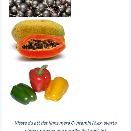
Visste du att det finns mera C-vitamin i t.ex. svarta
vinbär, papaya och paprika än i apelsin?