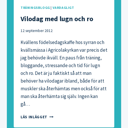
TRÄNINGSBLOGG
|
VARDAGLIGT
Vilodag med lugn och ro
12 september 2012
Kvällens födelsedagskaffe hos syrran och
kvällsmässa i Agricolakyrkan var precis det
jag behövde ikväll. En paus från träning,
bloggande, stressande och tid för lugn
och ro. Det är ju faktiskt så att man
behöver ha vilodagar ibland, både för att
muskler ska återhämtas men också för att
man ska återhämta sig själv. Ingen kan
gå…
VILODAG
LÄS INLÄGGET
MED
LUGN