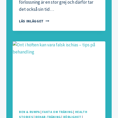
förlossning är en stor grej och därför tar
det också sin tid…
KICKSTART
LÄS INLÄGGET
CHALLENGE
MAMA
–
KOM
I
FORM
EFTER
FÖRLOSSNINGEN
BEN & RUMPA
|
FAKTA OM TRÄNING
|
HEALTH
STORIES
|
REHAB-TRÄNING
|
RÖRLIGHET
|