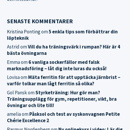
SENASTE KOMMENTARER
Kristina Ponting
om
5 enkla tips som förbättrar din
löpteknik
Astrid
om
Vill du ha träningsvärk i rumpan? Här är 4
bästa övningarna
Emma
om
6 vanliga sockerfällor med falsk
marknadsföring – låt dig inte luras du också!
Lovisa
om
Mäta ferritin för att upptäcka järnbrist –
varför tolkar man lågt ferritin så olika?
Gol Pansk
om
Styrketräning: Hur gör man?
Träningsupplägg för gym, repetitioner, vikt, bra
övningar och lite till!
amelia
om
Påsksol och test av syskonvagnen Petite
Chérie Excellence 2
Rasmus Nordenberg
om
Ny onlinekurs i video: Lär dig