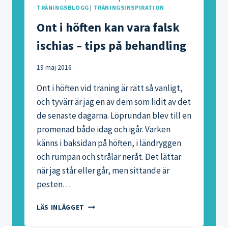
TRÄNINGSBLOGG
|
TRÄNINGSINSPIRATION
Ont i höften kan vara falsk
ischias – tips på behandling
19 maj 2016
Ont i höften vid träning är rätt så vanligt,
och tyvärr är jag en av dem som lidit av det
de senaste dagarna. Löprundan blev till en
promenad både idag och igår. Värken
känns i baksidan på höften, i ländryggen
och rumpan och strålar neråt. Det lättar
när jag står eller går, men sittande är
pesten…
ONT
LÄS INLÄGGET
I
HÖFTEN