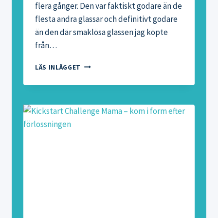
flera gånger. Den var faktiskt godare än de
flesta andra glassar och definitivt godare
än den där smaklösa glassen jag köpte
från…
TIPS
LÄS INLÄGGET
TILL
FREDAGSMYSET:
HEMMAGJORD
FRUKTGLASS