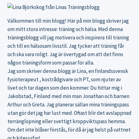
Välkommen till min blogg! Här på min blogg skriver jag
om mitt stora intresse: träning och hälsa. Med denna
träningsblogg
vill jag motivera och inspirera till träning
och till en hälsosam livsstil. Jag tycker att träning får
och ska vara roligt. Jag är övertygad om att det finns
någon träningsform som passar för alla.
Jag som skriver denna blogg är Lina, en finlandssvensk
fysioterapeut , kostrådgivare och PT, som njuter av
livet och tar dagen som den kommer. Du hittar mig i
Jakobstad, Finland med min man Jonathan och barnen
Arthur och Greta. Jag planerar sällan mina träningspass
utan gör det jag har lust med. Oftast blir det avslappnad
terränglöpning eller svettigt kroppviktspass hemma.
Om det inte blåser förstås, för då är jag helst på vattnet
och kitesurfar!