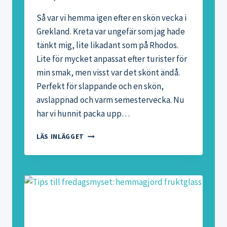
Så var vi hemma igen efter en skön vecka i
Grekland. Kreta var ungefär som jag hade
tänkt mig, lite likadant som på Rhodos.
Lite för mycket anpassat efter turister för
min smak, men visst var det skönt ändå.
Perfekt för slappande och en skön,
avslappnad och varm semestervecka. Nu
har vi hunnit packa upp…
HEMMA
LÄS INLÄGGET
IGEN
EFTER
EN
SKÖN
VECKA
I
GREKLAND