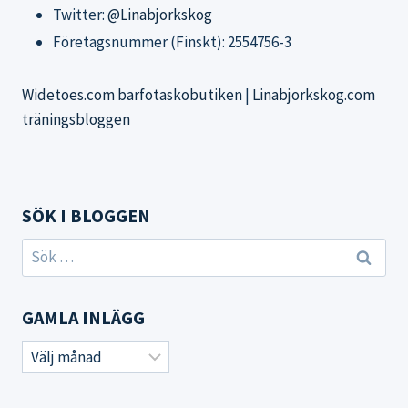
Twitter:
@Linabjorkskog
Företagsnummer (Finskt): 2554756-3
Widetoes.com barfotaskobutiken
|
Linabjorkskog.com
träningsbloggen
SÖK I BLOGGEN
Sök
efter:
GAMLA INLÄGG
Gamla
inlägg