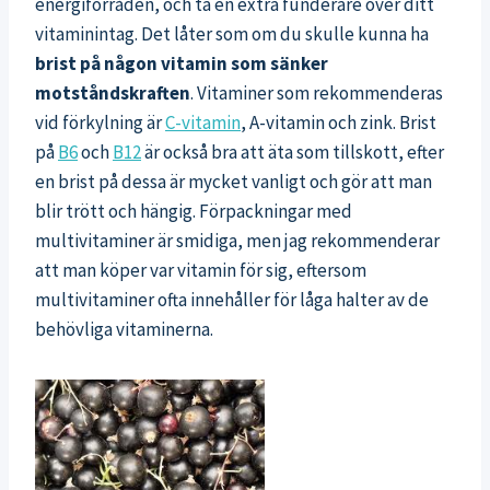
energiförråden, och ta en extra funderare över ditt
vitaminintag. Det låter som om du skulle kunna ha
brist på någon vitamin som sänker
motståndskraften
. Vitaminer som rekommenderas
vid förkylning är
C-vitamin
, A-vitamin och zink. Brist
på
B6
och
B12
är också bra att äta som tillskott, efter
en brist på dessa är mycket vanligt och gör att man
blir trött och hängig. Förpackningar med
multivitaminer är smidiga, men jag rekommenderar
att man köper var vitamin för sig, eftersom
multivitaminer ofta innehåller för låga halter av de
behövliga vitaminerna.