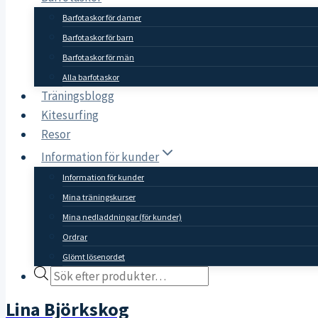
Barfotaskor för damer
Barfotaskor för barn
Barfotaskor för män
Alla barfotaskor
Träningsblogg
Kitesurfing
Resor
Information för kunder
Information för kunder
Mina träningskurser
Mina nedladdningar (för kunder)
Ordrar
Glömt lösenordet
Products
search
Lina Björkskog