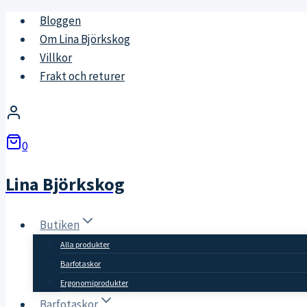
Skip
Bloggen
to
Om Lina Björkskog
content
Villkor
Frakt och returer
0
Lina Björkskog
Butiken
Alla produkter
Barfotaskor
Ergonomiprodukter
Barfotaskor