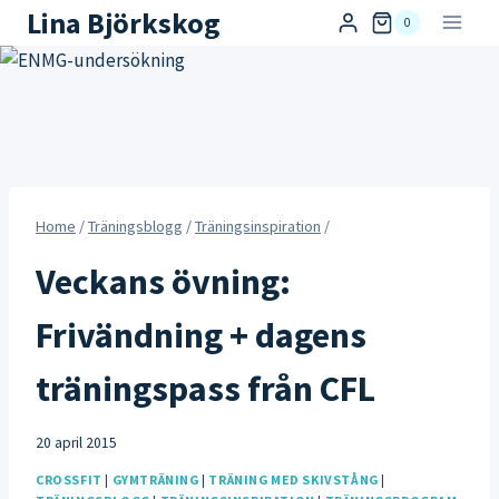
Skip
Lina Björkskog
0
to
content
Home
/
Träningsblogg
/
Träningsinspiration
/
Veckans övning:
Frivändning + dagens
träningspass från CFL
20 april 2015
CROSSFIT
|
GYMTRÄNING
|
TRÄNING MED SKIVSTÅNG
|