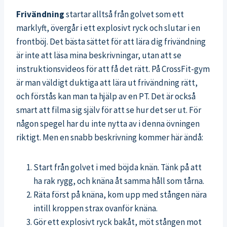
Frivändning
startar alltså från golvet som ett
marklyft, övergår i ett explosivt ryck och slutar i en
frontböj. Det bästa sättet för att lära dig frivändning
är inte att läsa mina beskrivningar, utan att se
instruktionsvideos för att få det rätt. På CrossFit-gym
är man väldigt duktiga att lära ut frivändning rätt,
och förstås kan man ta hjälp av en PT. Det är också
smart att filma sig själv för att se hur det ser ut. För
någon spegel har du inte nytta av i denna övningen
riktigt. Men en snabb beskrivning kommer här ändå:
Start från golvet i med böjda knän. Tänk på att
ha rak rygg, och knäna åt samma håll som tårna.
Räta först på knäna, kom upp med stången nära
intill kroppen strax ovanför knäna.
Gör ett explosivt ryck bakåt, möt stången mot