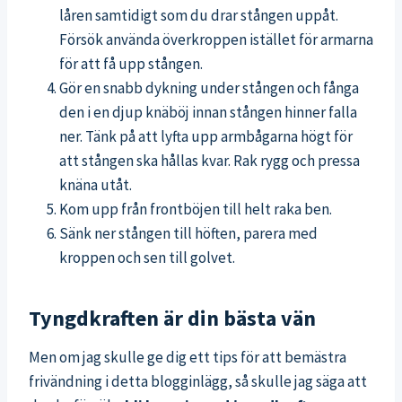
låren samtidigt som du drar stången uppåt.
Försök använda överkroppen istället för armarna
för att få upp stången.
Gör en snabb dykning under stången och fånga
den i en djup knäböj innan stången hinner falla
ner. Tänk på att lyfta upp armbågarna högt för
att stången ska hållas kvar. Rak rygg och pressa
knäna utåt.
Kom upp från frontböjen till helt raka ben.
Sänk ner stången till höften, parera med
kroppen och sen till golvet.
Tyngdkraften är din bästa vän
Men om jag skulle ge dig ett tips för att bemästra
frivändning i detta blogginlägg, så skulle jag säga att