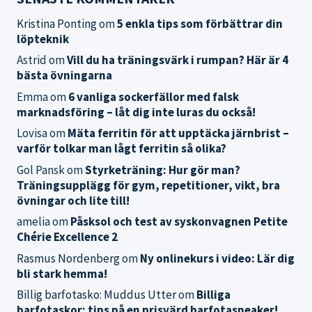
Kristina Ponting
om
5 enkla tips som förbättrar din
löpteknik
Astrid
om
Vill du ha träningsvärk i rumpan? Här är 4
bästa övningarna
Emma
om
6 vanliga sockerfällor med falsk
marknadsföring – låt dig inte luras du också!
Lovisa
om
Mäta ferritin för att upptäcka järnbrist –
varför tolkar man lågt ferritin så olika?
Gol Pansk
om
Styrketräning: Hur gör man?
Träningsupplägg för gym, repetitioner, vikt, bra
övningar och lite till!
amelia
om
Påsksol och test av syskonvagnen Petite
Chérie Excellence 2
Rasmus Nordenberg
om
Ny onlinekurs i video: Lär dig
bli stark hemma!
Billig barfotasko: Muddus Utter
om
Billiga
barfotaskor: tips på en prisvärd barfotasneaker!