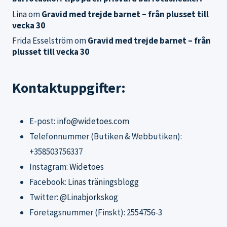
Lina
om
Gravid med trejde barnet – från plusset till
vecka 30
Frida Esselström
om
Gravid med trejde barnet – från
plusset till vecka 30
Kontaktuppgifter:
E-post:
info@widetoes.com
Telefonnummer (Butiken & Webbutiken):
+358503756337
Instagram:
Widetoes
Facebook:
Linas träningsblogg
Twitter:
@Linabjorkskog
Företagsnummer (Finskt): 2554756-3