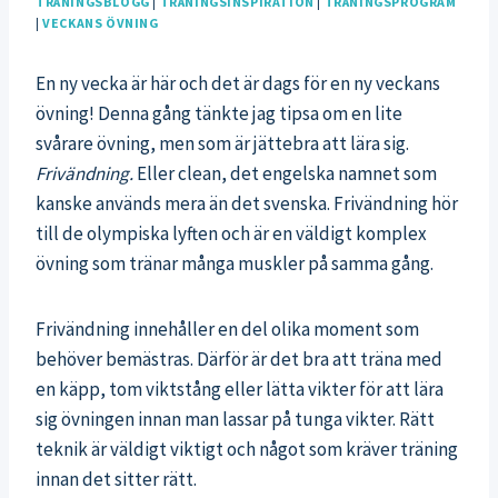
TRÄNINGSBLOGG
|
TRÄNINGSINSPIRATION
|
TRÄNINGSPROGRAM
|
VECKANS ÖVNING
En ny vecka är här och det är dags för en ny veckans
övning! Denna gång tänkte jag tipsa om en lite
svårare övning, men som är jättebra att lära sig.
Frivändning.
Eller clean, det engelska namnet som
kanske används mera än det svenska. Frivändning hör
till de olympiska lyften och är en väldigt komplex
övning som tränar många muskler på samma gång.
Frivändning innehåller en del olika moment som
behöver bemästras. Därför är det bra att träna med
en käpp, tom viktstång eller lätta vikter för att lära
sig övningen innan man lassar på tunga vikter. Rätt
teknik är väldigt viktigt och något som kräver träning
innan det sitter rätt.