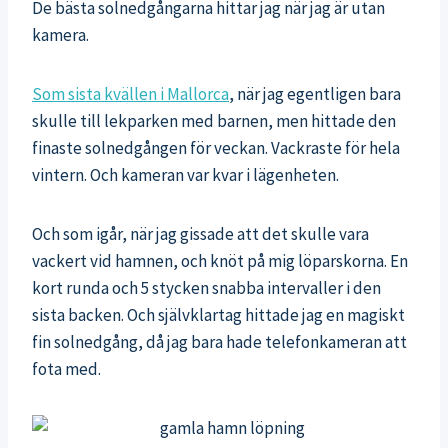
De bästa solnedgångarna hittar jag när jag är utan
kamera.
Som sista kvällen i Mallorca
, när jag egentligen bara
skulle till lekparken med barnen, men hittade den
finaste solnedgången för veckan. Vackraste för hela
vintern. Och kameran var kvar i lägenheten.
Och som igår, när jag gissade att det skulle vara
vackert vid hamnen, och knöt på mig löparskorna. En
kort runda och 5 stycken snabba intervaller i den
sista backen. Och självklartag hittade jag en magiskt
fin solnedgång, då jag bara hade telefonkameran att
fota med.