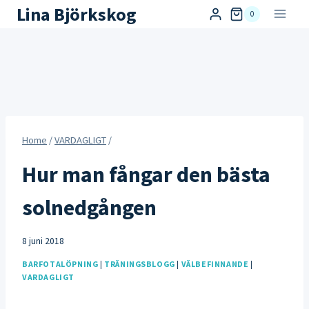
Skip
Lina Björkskog
0
to
content
Home
/
VARDAGLIGT
/
Hur man fångar den bästa
solnedgången
8 juni 2018
BARFOTALÖPNING
|
TRÄNINGSBLOGG
|
VÄLBEFINNANDE
|
VARDAGLIGT