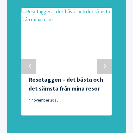
Resetaggen – det bästa och
det sämsta från mina resor
4 november 2015
2