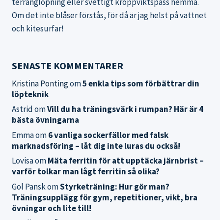
terränglöpning eller svettigt kroppviktspass hemma.
Om det inte blåser förstås, för då är jag helst på vattnet
och kitesurfar!
SENASTE KOMMENTARER
Kristina Ponting
om
5 enkla tips som förbättrar din
löpteknik
Astrid
om
Vill du ha träningsvärk i rumpan? Här är 4
bästa övningarna
Emma
om
6 vanliga sockerfällor med falsk
marknadsföring – låt dig inte luras du också!
Lovisa
om
Mäta ferritin för att upptäcka järnbrist –
varför tolkar man lågt ferritin så olika?
Gol Pansk
om
Styrketräning: Hur gör man?
Träningsupplägg för gym, repetitioner, vikt, bra
övningar och lite till!