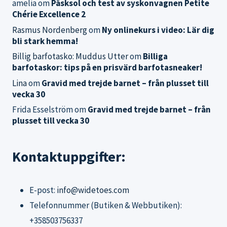
amelia
om
Påsksol och test av syskonvagnen Petite
Chérie Excellence 2
Rasmus Nordenberg
om
Ny onlinekurs i video: Lär dig
bli stark hemma!
Billig barfotasko: Muddus Utter
om
Billiga
barfotaskor: tips på en prisvärd barfotasneaker!
Lina
om
Gravid med trejde barnet – från plusset till
vecka 30
Frida Esselström
om
Gravid med trejde barnet – från
plusset till vecka 30
Kontaktuppgifter:
E-post:
info@widetoes.com
Telefonnummer (Butiken & Webbutiken):
+358503756337