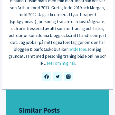
Finland tillsammans med min man Jonathan och vår
son Arthur, född 2017, Greta, född 2019 och Morgan,
född 2022. Jag är licensierad fysioterapeut
(sjukgymnast), personlig tränare och kostrådgivare,
och är intresserad av allt som rör träning och hälsa,
och därför kom denna blogg också att handla om just
det. Jag jobbar på mitt egna företag genom den här
bloggen & barfotaskobutiken
Widetoes
som jag
grundat, samt med personlig träning både online och
IRL.
Mer om mig här
.
Similar Posts