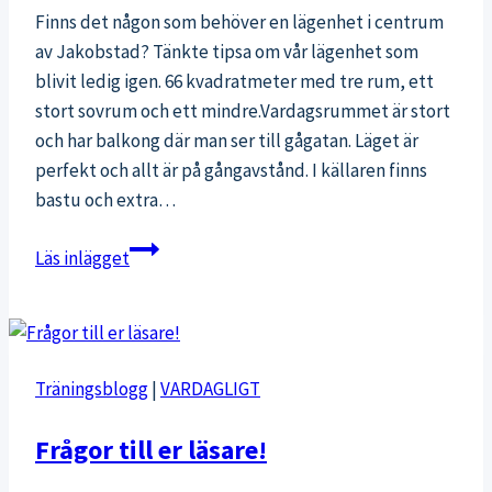
Finns det någon som behöver en lägenhet i centrum
av Jakobstad? Tänkte tipsa om vår lägenhet som
blivit ledig igen. 66 kvadratmeter med tre rum, ett
stort sovrum och ett mindre.Vardagsrummet är stort
och har balkong där man ser till gågatan. Läget är
perfekt och allt är på gångavstånd. I källaren finns
bastu och extra…
Lägenhet
Läs inlägget
i
centrum
av
Jakobstad
Träningsblogg
|
VARDAGLIGT
uthyres
Frågor till er läsare!