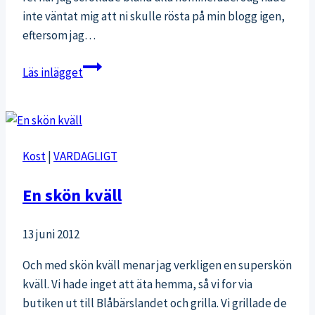
inte väntat mig att ni skulle rösta på min blogg igen,
eftersom jag…
Nominerad
Läs inlägget
till
årets
hälsoblogg
inför
Kost
|
VARDAGLIGT
Galan
2016
En skön kväll
13 juni 2012
Och med skön kväll menar jag verkligen en superskön
kväll. Vi hade inget att äta hemma, så vi for via
butiken ut till Blåbärslandet och grilla. Vi grillade de