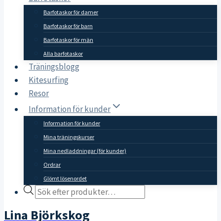
Barfotaskor för damer
Barfotaskor för barn
Barfotaskor för män
Alla barfotaskor
Träningsblogg
Kitesurfing
Resor
Information för kunder
Information för kunder
Mina träningskurser
Mina nedladdningar (för kunder)
Ordrar
Glömt lösenordet
Products
search
Lina Björkskog