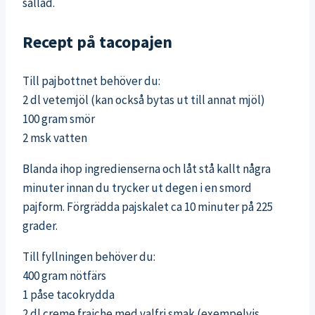
sallad.
Recept på tacopajen
Till pajbottnet behöver du:
2 dl vetemjöl (kan också bytas ut till annat mjöl)
100 gram smör
2 msk vatten
Blanda ihop ingredienserna och låt stå kallt några
minuter innan du trycker ut degen i en smord
pajform. Förgrädda pajskalet ca 10 minuter på 225
grader.
Till fyllningen behöver du:
400 gram nötfärs
1 påse tacokrydda
2 dl creme fraiche med valfri smak (exempelvis