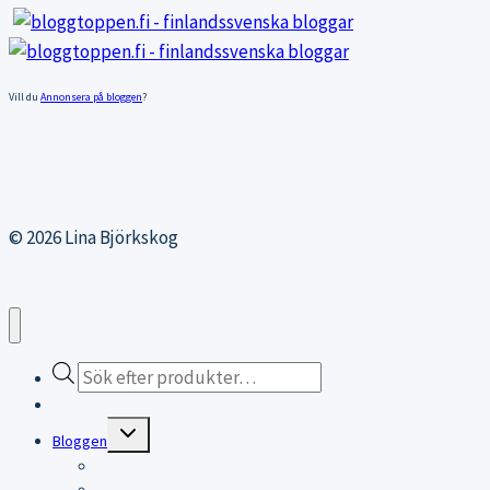
Vill du
Annonsera på bloggen
?
© 2026 Lina Björkskog
Products
search
Webbutiken
Expand
Bloggen
child
menu
Bloggen
Träningsblogg