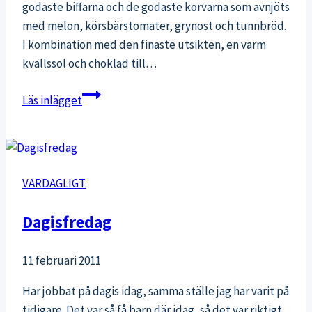
godaste biffarna och de godaste korvarna som avnjöts
med melon, körsbärstomater, grynost och tunnbröd.
I kombination med den finaste utsikten, en varm
kvällssol och choklad till…
En
Läs inlägget
skön
kväll
VARDAGLIGT
Dagisfredag
11 februari 2011
Har jobbat på dagis idag, samma ställe jag har varit på
tidigare. Det var så få barn där idag, så det var riktigt