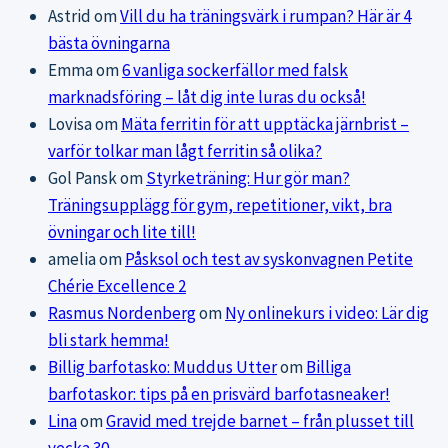
Astrid
om
Vill du ha träningsvärk i rumpan? Här är 4
bästa övningarna
Emma
om
6 vanliga sockerfällor med falsk
marknadsföring – låt dig inte luras du också!
Lovisa
om
Mäta ferritin för att upptäcka järnbrist –
varför tolkar man lågt ferritin så olika?
Gol Pansk
om
Styrketräning: Hur gör man?
Träningsupplägg för gym, repetitioner, vikt, bra
övningar och lite till!
amelia
om
Påsksol och test av syskonvagnen Petite
Chérie Excellence 2
Rasmus Nordenberg
om
Ny onlinekurs i video: Lär dig
bli stark hemma!
Billig barfotasko: Muddus Utter
om
Billiga
barfotaskor: tips på en prisvärd barfotasneaker!
Lina
om
Gravid med trejde barnet – från plusset till