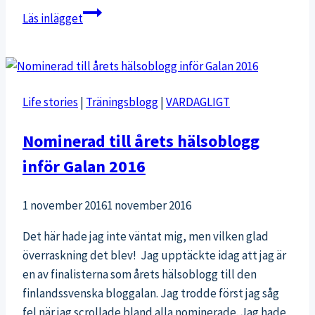
En
Läs inlägget
bra
kost:
vad
är
Life stories
|
Träningsblogg
|
VARDAGLIGT
det?
Nominerad till årets hälsoblogg
inför Galan 2016
1 november 2016
1 november 2016
Det här hade jag inte väntat mig, men vilken glad
överraskning det blev! Jag upptäckte idag att jag är
en av finalisterna som årets hälsoblogg till den
finlandssvenska bloggalan. Jag trodde först jag såg
fel när jag scrollade bland alla nominerade. Jag hade