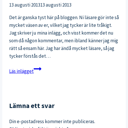
13 augusti 2013
13 augusti 2013
Det är ganska tyst här på bloggen. Ni läsare gör inte så
mycket väsen av er, vilket jag tycker är lite tråkigt.
Jag skriver ju mina inlägg, och visst kommer det nu
som då någon kommentar, men ibland känner jag mig
rätt så ensam här. Jag har ändå mycket läsare, så jag
tycker förstås det…
Frågor
Läs inlägget
till
er
läsare!
Lämna ett svar
Din e-postadress kommer inte publiceras.