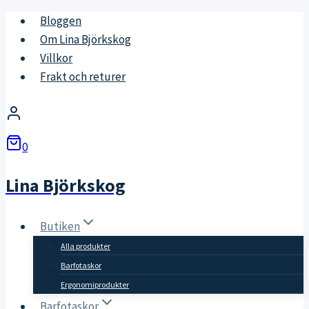
Skip
Bloggen
to
Om Lina Björkskog
content
Villkor
Frakt och returer
0
Lina Björkskog
Butiken
Alla produkter
Barfotaskor
Ergonomiprodukter
Barfotaskor