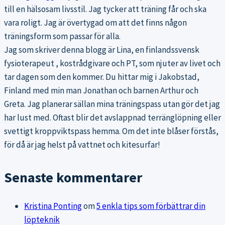
till en hälsosam livsstil. Jag tycker att träning får och ska
vara roligt. Jag är övertygad om att det finns någon
träningsform som passar för alla.
Jag som skriver denna blogg är Lina, en finlandssvensk
fysioterapeut , kostrådgivare och PT, som njuter av livet och
tar dagen som den kommer. Du hittar mig i Jakobstad,
Finland med min man Jonathan och barnen Arthur och
Greta. Jag planerar sällan mina träningspass utan gör det jag
har lust med. Oftast blir det avslappnad terränglöpning eller
svettigt kroppviktspass hemma. Om det inte blåser förstås,
för då är jag helst på vattnet och kitesurfar!
Senaste kommentarer
Kristina Ponting
om
5 enkla tips som förbättrar din
löpteknik