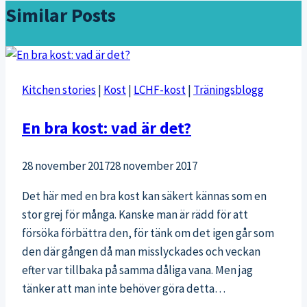
Similar Posts
Kitchen stories
|
Kost
|
LCHF-kost
|
Träningsblogg
En bra kost: vad är det?
28 november 2017
28 november 2017
Det här med en bra kost kan säkert kännas som en
stor grej för många. Kanske man är rädd för att
försöka förbättra den, för tänk om det igen går som
den där gången då man misslyckades och veckan
efter var tillbaka på samma dåliga vana. Men jag
tänker att man inte behöver göra detta…