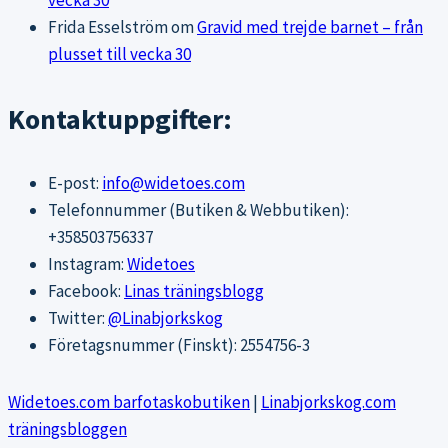
vecka 30
Frida Esselström
om
Gravid med trejde barnet – från
plusset till vecka 30
Kontaktuppgifter:
E-post:
info@widetoes.com
Telefonnummer (Butiken & Webbutiken):
+358503756337
Instagram:
Widetoes
Facebook:
Linas träningsblogg
Twitter:
@Linabjorkskog
Företagsnummer (Finskt): 2554756-3
Widetoes.com barfotaskobutiken
|
Linabjorkskog.com
träningsbloggen