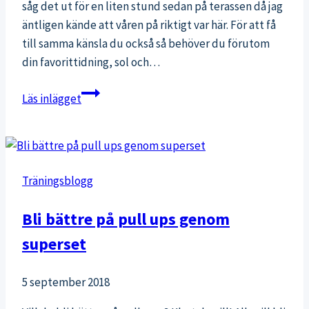
såg det ut för en liten stund sedan på terassen då jag
äntligen kände att våren på riktigt var här. För att få
till samma känsla du också så behöver du förutom
din favorittidning, sol och…
Hallon-
Läs inlägget
och
kokossmoothie:
recept
på
Träningsblogg
smoothie
som
Bli bättre på pull ups genom
är
superset
favorit
just
nu
5 september 2018