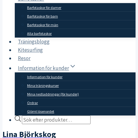
Barfotaskor för damer
Barfotaskor för barn
Barfotaskor för män
Alla barfotaskor
Träningsblogg
Kitesurfing
Resor
Information för kunder
Information för kunder
Mina träningskurser
Mina nedladdningar (för kunder)
Ordrar
Glömt lösenordet
Products
search
Lina Björkskog