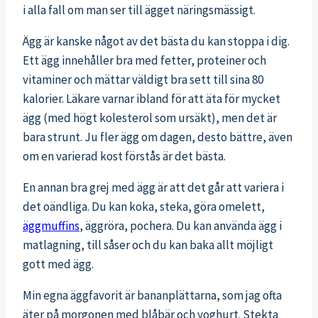
i alla fall om man ser till ägget näringsmässigt.
Ägg är kanske något av det bästa du kan stoppa i dig.
Ett ägg innehåller bra med fetter, proteiner och
vitaminer och mättar väldigt bra sett till sina 80
kalorier. Läkare varnar ibland för att äta för mycket
ägg (med högt kolesterol som ursäkt), men det är
bara strunt. Ju fler ägg om dagen, desto bättre, även
om en varierad kost förstås är det bästa.
En annan bra grej med ägg är att det går att variera i
det oändliga. Du kan koka, steka, göra omelett,
äggmuffins
, äggröra, pochera. Du kan använda ägg i
matlagning, till såser och du kan baka allt möjligt
gott med ägg.
Min egna äggfavorit är bananplättarna, som jag ofta
äter på morgonen med blåbär och yoghurt. Stekta