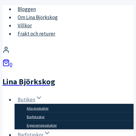
Skip
Bloggen
to
Om Lina Björkskog
content
Villkor
Frakt och returer
0
Lina Björkskog
Butiken
Alla produkter
Barfotaskor
Ergonomiprodukter
Barfotaskor