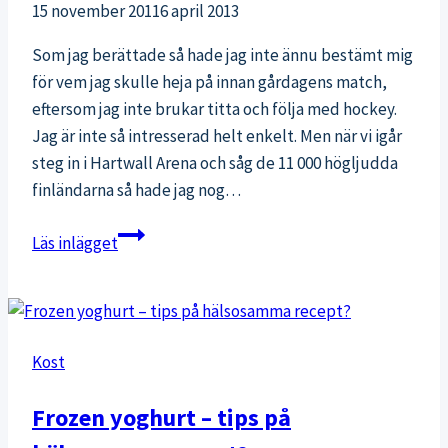
15 november 2011
6 april 2013
Som jag berättade så hade jag inte ännu bestämt mig
för vem jag skulle heja på innan gårdagens match,
eftersom jag inte brukar titta och följa med hockey.
Jag är inte så intresserad helt enkelt. Men när vi igår
steg in i Hartwall Arena och såg de 11 000 högljudda
finländarna så hade jag nog…
Finland
Läs inlägget
vs.
Tjeckien
i
Hartwall
Kost
Arena
Frozen yoghurt – tips på