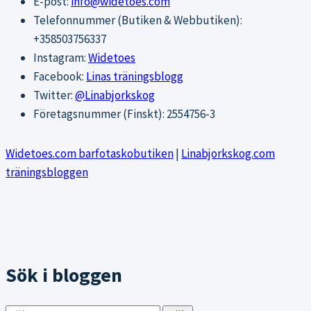
E-post:
info@widetoes.com
Telefonnummer (Butiken & Webbutiken):
+358503756337
Instagram:
Widetoes
Facebook:
Linas träningsblogg
Twitter:
@Linabjorkskog
Företagsnummer (Finskt): 2554756-3
Widetoes.com barfotaskobutiken
|
Linabjorkskog.com
träningsbloggen
Sök i bloggen