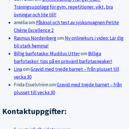
Träningsupplägg för gym, repetitioner, vikt, bra
övningar och lite till!
amelia
om
Påsksol och test av syskonvagnen Petite
Chérie Excellence 2
Rasmus Nordenberg
om
Ny onlinekurs i video: Lär dig
bli stark hemma!
Billig barfotasko: Muddus Utter
om
Billiga
barfotaskor: tips på en prisvärd barfotasneaker!
Lina
om
Gravid med trejde barnet – från plusset till
vecka 30
Frida Esselström
om
Gravid med trejde barnet – från
plusset till vecka 30
Kontaktuppgifter: