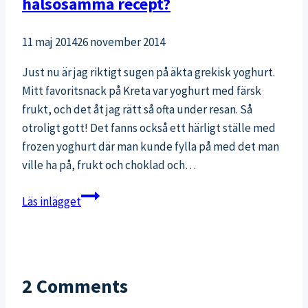
hälsosamma recept?
11 maj 2014
26 november 2014
Just nu är jag riktigt sugen på äkta grekisk yoghurt.
Mitt favoritsnack på Kreta var yoghurt med färsk
frukt, och det åt jag rätt så ofta under resan. Så
otroligt gott! Det fanns också ett härligt ställe med
frozen yoghurt där man kunde fylla på med det man
ville ha på, frukt och choklad och…
Frozen
Läs inlägget
yoghurt
–
tips
på
2 Comments
hälsosamma
recept?