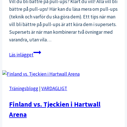
Vill du bli bättre på pull-ups? Klart du vill! Alla vill bli
bättre på pull-ups! Här kan du läsa mera om pull-ups
(teknik och varför du ska göra dem). Ett tips när man
vill bli bättre på pull-ups är att köra dem i supersets.
Supersets är när man kombinerar två övningar med
varandra, utan vila…
Bli
Läs inlägget
bättre
på
pull
ups
Träningsblogg
|
VARDAGLIGT
genom
superset
Finland vs. Tjeckien i Hartwall
Arena