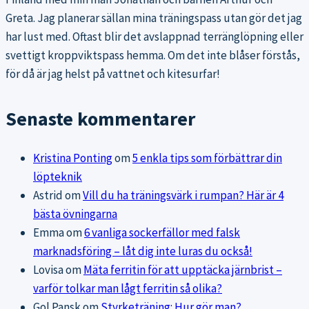
Greta. Jag planerar sällan mina träningspass utan gör det jag
har lust med. Oftast blir det avslappnad terränglöpning eller
svettigt kroppviktspass hemma. Om det inte blåser förstås,
för då är jag helst på vattnet och kitesurfar!
Senaste kommentarer
Kristina Ponting
om
5 enkla tips som förbättrar din
löpteknik
Astrid
om
Vill du ha träningsvärk i rumpan? Här är 4
bästa övningarna
Emma
om
6 vanliga sockerfällor med falsk
marknadsföring – låt dig inte luras du också!
Lovisa
om
Mäta ferritin för att upptäcka järnbrist –
varför tolkar man lågt ferritin så olika?
Gol Pansk
om
Styrketräning: Hur gör man?