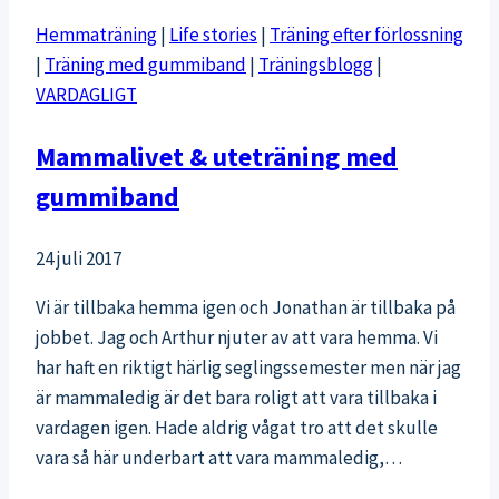
Hemmaträning
|
Life stories
|
Träning efter förlossning
|
Träning med gummiband
|
Träningsblogg
|
VARDAGLIGT
Mammalivet & uteträning med
gummiband
24 juli 2017
Vi är tillbaka hemma igen och Jonathan är tillbaka på
jobbet. Jag och Arthur njuter av att vara hemma. Vi
har haft en riktigt härlig seglingssemester men när jag
är mammaledig är det bara roligt att vara tillbaka i
vardagen igen. Hade aldrig vågat tro att det skulle
vara så här underbart att vara mammaledig,…