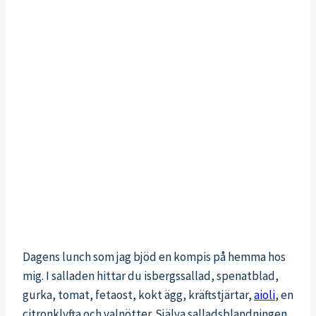
Dagens lunch som jag bjöd en kompis på hemma hos
mig. I salladen hittar du isbergssallad, spenatblad,
gurka, tomat, fetaost, kokt ägg, kräftstjärtar,
aioli
, en
citronklyfta och valnötter. Själva salladsblandningen