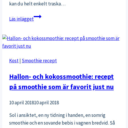
kan du helt enkelt traska…
Världens
Läs inlägget
enklaste
och
godaste
lunch
Kost
|
Smoothie recept
Hallon- och kokossmoothie: recept
på smoothie som är favorit just nu
10 april 2018
10 april 2018
Sol i ansiktet, en ny tidning i handen, en somrig
smoothie och en sovande bebis i vagnen bredvid. Så