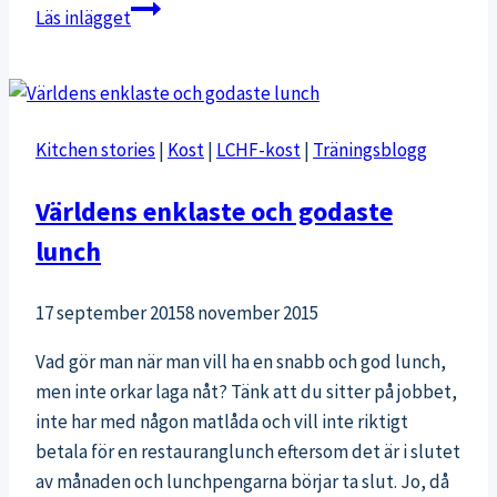
Mammalivet
Läs inlägget
&
uteträning
med
gummiband
Kitchen stories
|
Kost
|
LCHF-kost
|
Träningsblogg
Världens enklaste och godaste
lunch
17 september 2015
8 november 2015
Vad gör man när man vill ha en snabb och god lunch,
men inte orkar laga nåt? Tänk att du sitter på jobbet,
inte har med någon matlåda och vill inte riktigt
betala för en restauranglunch eftersom det är i slutet
av månaden och lunchpengarna börjar ta slut. Jo, då