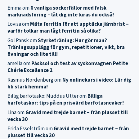
Emma
om
6 vanliga sockerfällor med falsk
marknadsföring – låt dig inte luras du också!
Lovisa
om
Mäta ferritin för att upptäcka järnbrist –
varför tolkar man lågt ferritin så olika?
Gol Pansk
om
Styrketräning: Hur gör man?
Träningsupplägg för gym, repetitioner, vikt, bra
övningar och lite till!
amelia
om
Påsksol och test av syskonvagnen Petite
Chérie Excellence 2
Rasmus Nordenberg
om
Ny onlinekurs i video: Lär dig
bli stark hemma!
Billig barfotasko: Muddus Utter
om
Billiga
barfotaskor: tips på en prisvärd barfotasneaker!
Lina
om
Gravid med trejde barnet – från plusset till
vecka 30
Frida Esselström
om
Gravid med trejde barnet – från
plusset till vecka 30