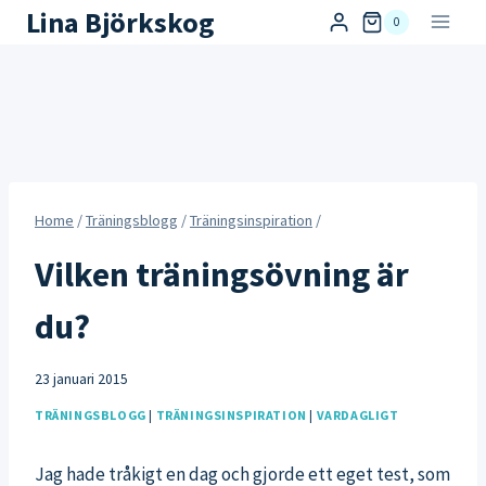
Skip
Lina Björkskog
0
to
content
Home
/
Träningsblogg
/
Träningsinspiration
/
Vilken träningsövning är
du?
23 januari 2015
TRÄNINGSBLOGG
|
TRÄNINGSINSPIRATION
|
VARDAGLIGT
Jag hade tråkigt en dag och gjorde ett eget test, som