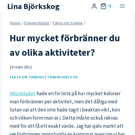
Skip
Lina Björkskog
0
to
content
Home
/
Träningsblogg
/
Fakta om träning
/
Hur mycket förbränner du
av olika aktiviteter?
16 mars 2011
FAKTA OM TRÄNING
|
TRÄNINGSBLOGG
Aftonbladet
hade en fin lista på hur mycket kalorier
man förbränner per aktivitet, men det dåliga med
listan var att den inte hade tagit i beaktan vikt, kön
och vilken form man är i. Detta måste också räknas
med för att få ett exakt värde. Jag har själv märkt att
jag förbränner annorlunda än kompisar även om vi har