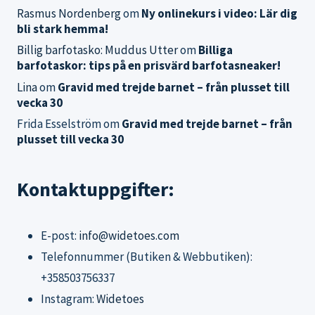
Rasmus Nordenberg
om
Ny onlinekurs i video: Lär dig
bli stark hemma!
Billig barfotasko: Muddus Utter
om
Billiga
barfotaskor: tips på en prisvärd barfotasneaker!
Lina
om
Gravid med trejde barnet – från plusset till
vecka 30
Frida Esselström
om
Gravid med trejde barnet – från
plusset till vecka 30
Kontaktuppgifter:
E-post:
info@widetoes.com
Telefonnummer (Butiken & Webbutiken):
+358503756337
Instagram:
Widetoes