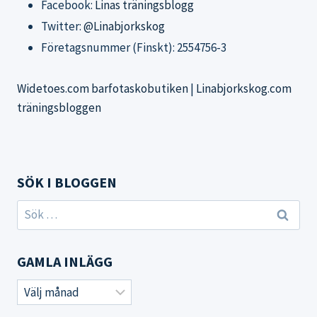
Facebook:
Linas träningsblogg
Twitter:
@Linabjorkskog
Företagsnummer (Finskt): 2554756-3
Widetoes.com barfotaskobutiken
|
Linabjorkskog.com
träningsbloggen
SÖK I BLOGGEN
Sök
efter:
GAMLA INLÄGG
Gamla
inlägg