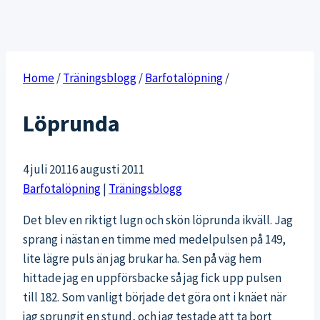
Home
/
Träningsblogg
/
Barfotalöpning
/
Löprunda
4 juli 2011
6 augusti 2011
Barfotalöpning
|
Träningsblogg
Det blev en riktigt lugn och skön löprunda ikväll. Jag
sprang i nästan en timme med medelpulsen på 149,
lite lägre puls än jag brukar ha. Sen på väg hem
hittade jag en uppförsbacke så jag fick upp pulsen
till 182. Som vanligt började det göra ont i knäet när
jag sprungit en stund, och jag testade att ta bort