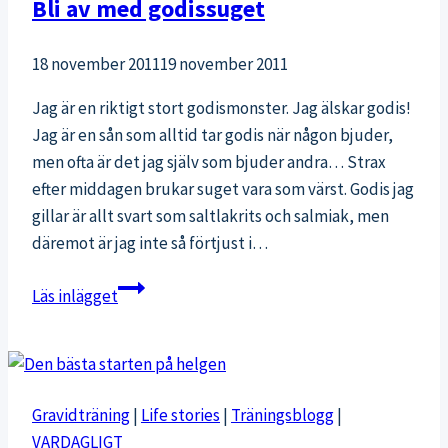
Bli av med godissuget
18 november 2011
19 november 2011
Jag är en riktigt stort godismonster. Jag älskar godis!
Jag är en sån som alltid tar godis när någon bjuder,
men ofta är det jag själv som bjuder andra… Strax
efter middagen brukar suget vara som värst. Godis jag
gillar är allt svart som saltlakrits och salmiak, men
däremot är jag inte så förtjust i…
Bli
Läs inlägget
av
med
godissuget
Gravidträning
|
Life stories
|
Träningsblogg
|
VARDAGLIGT