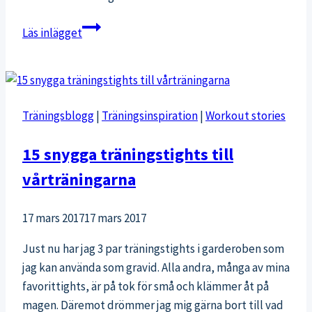
En
Läs inlägget
orsak
att
skippa
bänkpress
Träningsblogg
|
Träningsinspiration
|
Workout stories
och
armhävningar
15 snygga träningstights till
vårträningarna
17 mars 2017
17 mars 2017
Just nu har jag 3 par träningstights i garderoben som
jag kan använda som gravid. Alla andra, många av mina
favorittights, är på tok för små och klämmer åt på
magen. Däremot drömmer jag mig gärna bort till vad