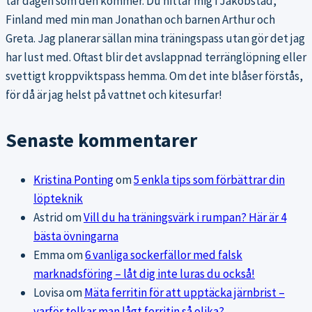
tar dagen som den kommer. Du hittar mig i Jakobstad,
Finland med min man Jonathan och barnen Arthur och
Greta. Jag planerar sällan mina träningspass utan gör det jag
har lust med. Oftast blir det avslappnad terränglöpning eller
svettigt kroppviktspass hemma. Om det inte blåser förstås,
för då är jag helst på vattnet och kitesurfar!
Senaste kommentarer
Kristina Ponting
om
5 enkla tips som förbättrar din
löpteknik
Astrid
om
Vill du ha träningsvärk i rumpan? Här är 4
bästa övningarna
Emma
om
6 vanliga sockerfällor med falsk
marknadsföring – låt dig inte luras du också!
Lovisa
om
Mäta ferritin för att upptäcka järnbrist –
varför tolkar man lågt ferritin så olika?