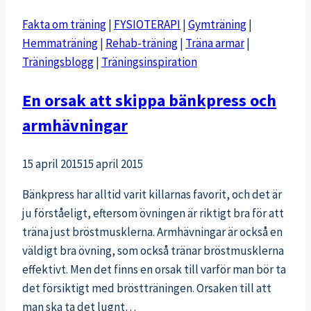
helgen
Fakta om träning
|
FYSIOTERAPI
|
Gymträning
|
Hemmaträning
|
Rehab-träning
|
Träna armar
|
Träningsblogg
|
Träningsinspiration
En orsak att skippa bänkpress och
armhävningar
15 april 2015
15 april 2015
Bänkpress har alltid varit killarnas favorit, och det är
ju förståeligt, eftersom övningen är riktigt bra för att
träna just bröstmusklerna. Armhävningar är också en
väldigt bra övning, som också tränar bröstmusklerna
effektivt. Men det finns en orsak till varför man bör ta
det försiktigt med bröstträningen. Orsaken till att
man ska ta det lugnt…