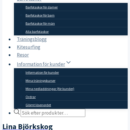
Barfotaskor för damer
Barfotaskor för barn
Barfotaskor för män
Alla barfotaskor
Träningsblogg
Kitesurfing
Resor
Information för kunder
Information för kunder
Mina träningskurser
Mina nedladdningar (för kunder)
Ordrar
Glömt lösenordet
Products
search
Lina Björkskog