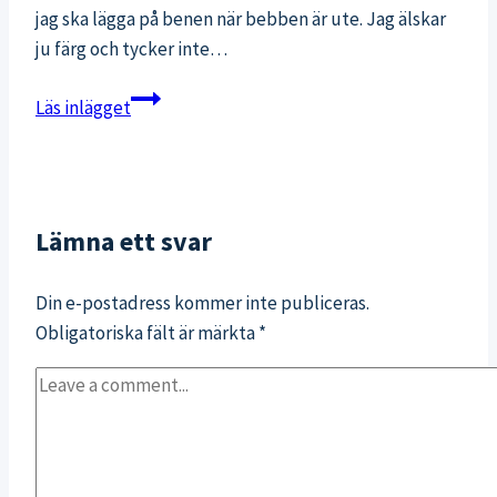
jag ska lägga på benen när bebben är ute. Jag älskar
ju färg och tycker inte…
15
Läs inlägget
snygga
träningstights
till
vårträningarna
Lämna ett svar
Din e-postadress kommer inte publiceras.
Obligatoriska fält är märkta
*