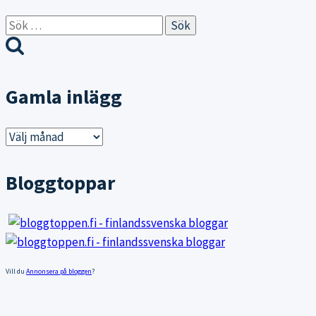
Sök
efter:
Gamla inlägg
Gamla
inlägg
Bloggtoppar
Vill du
Annonsera på bloggen
?