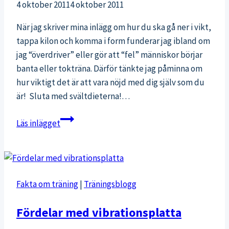
4 oktober 2011
4 oktober 2011
När jag skriver mina inlägg om hur du ska gå ner i vikt,
tappa kilon och komma i form funderar jag ibland om
jag “överdriver” eller gör att “fel” människor börjar
banta eller tokträna. Därför tänkte jag påminna om
hur viktigt det är att vara nöjd med dig själv som du
är! Sluta med svältdieterna!…
Var
Läs inlägget
nöjd
med
dig
själv!
Fakta om träning
|
Träningsblogg
Fördelar med vibrationsplatta