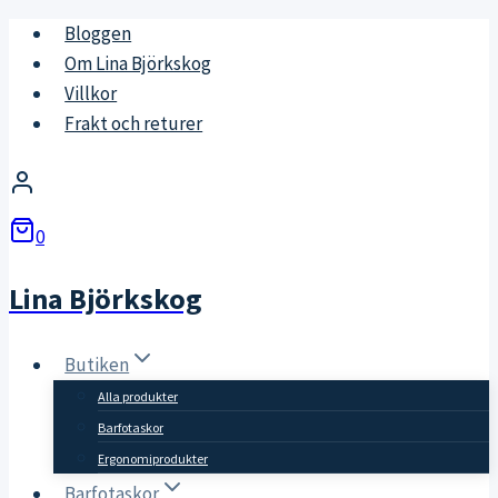
Skip
Bloggen
to
Om Lina Björkskog
content
Villkor
Frakt och returer
0
Lina Björkskog
Butiken
Alla produkter
Barfotaskor
Ergonomiprodukter
Barfotaskor