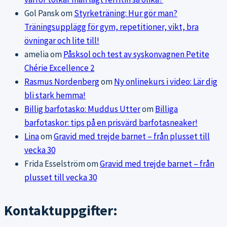
Gol Pansk
om
Styrketräning: Hur gör man?
Träningsupplägg för gym, repetitioner, vikt, bra
övningar och lite till!
amelia
om
Påsksol och test av syskonvagnen Petite
Chérie Excellence 2
Rasmus Nordenberg
om
Ny onlinekurs i video: Lär dig
bli stark hemma!
Billig barfotasko: Muddus Utter
om
Billiga
barfotaskor: tips på en prisvärd barfotasneaker!
Lina
om
Gravid med trejde barnet – från plusset till
vecka 30
Frida Esselström
om
Gravid med trejde barnet – från
plusset till vecka 30
Kontaktuppgifter: