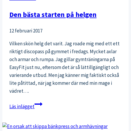
Den bästa starten på helgen
12 februari 2017
Vilken skön helg det varit. Jag roade mig med ett ett
riktigt discopass på gymmet i fredags. Mycket axlar
och armar och rumpa. Jag gillar gymträningarna på
EasyFit just nu, eftersom det är så lättillgängligt och
varierande utbud. Men jag känner mig faktiskt också
lite påtittad, när jag kommer där med min mage i
vädret….
Den
Läs inlägget
bästa
starten
på