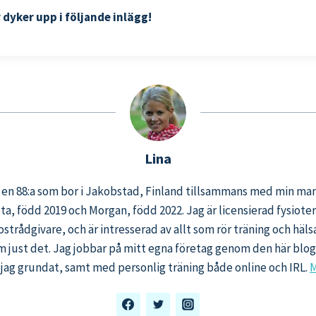
dyker upp i följande inlägg!
Lina
, en 88:a som bor i Jakobstad, Finland tillsammans med min ma
eta, född 2019 och Morgan, född 2022. Jag är licensierad fysiot
ostrådgivare, och är intresserad av allt som rör träning och häl
m just det. Jag jobbar på mitt egna företag genom den här bl
jag grundat, samt med personlig träning både online och IRL.
M