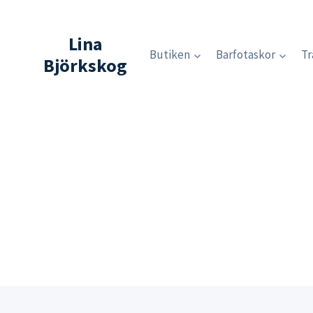
Skip
to
Lina
content
Butiken
Barfotaskor
Tr
Björkskog