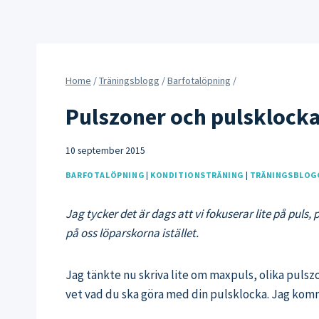
Home
/
Träningsblogg
/
Barfotalöpning
/
Pulszoner och pulsklocka 
10 september 2015
BARFOTALÖPNING
|
KONDITIONSTRÄNING
|
TRÄNINGSBLOG
Jag tycker det är dags att vi fokuserar lite på pul
på oss löparskorna istället.
Jag tänkte nu skriva lite om maxpuls, olika pulsz
vet vad du ska göra med din pulsklocka. Jag kommer