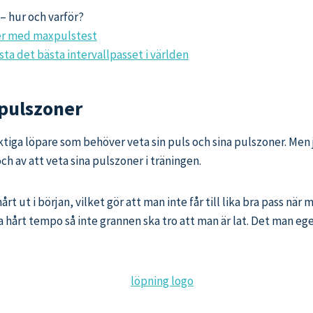
– hur och varför?
ler med maxpulstest
ta det bästa intervallpasset i världen
 pulszoner
tiga löpare som behöver veta sin puls och sina pulszoner. Men j
ch av att veta sina pulszoner i träningen.
hårt ut i början, vilket gör att man inte får till lika bra pass nä
 hårt tempo så inte grannen ska tro att man är lat. Det man ege