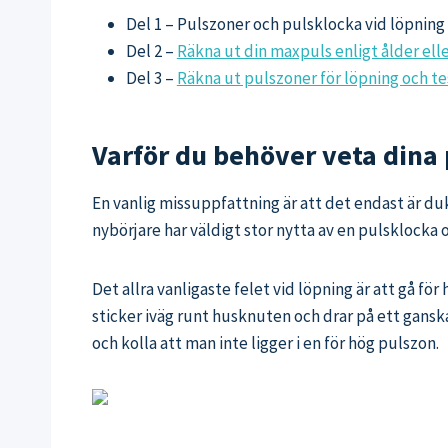
Del 1 – Pulszoner och pulsklocka vid löpning 
Del 2 –
Räkna ut din maxpuls enligt ålder el
Del 3 –
Räkna ut pulszoner för löpning och tes
Varför du behöver veta dina
En vanlig missuppfattning är att det endast är duk
nybörjare har väldigt stor nytta av en pulsklocka o
Det allra vanligaste felet vid löpning är att gå för 
sticker iväg runt husknuten och drar på ett ganska
och kolla att man inte ligger i en för hög pulszon.