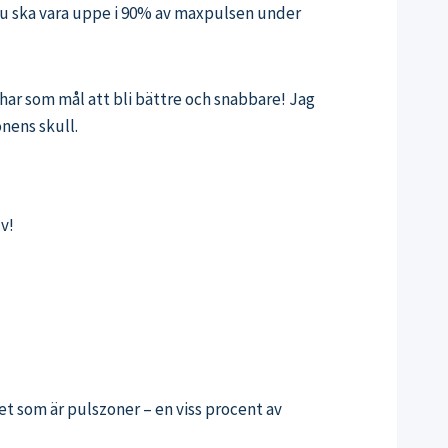
 du ska vara uppe i 90% av maxpulsen under
n har som mål att bli bättre och snabbare! Jag
nens skull.
v!
t som är pulszoner – en viss procent av