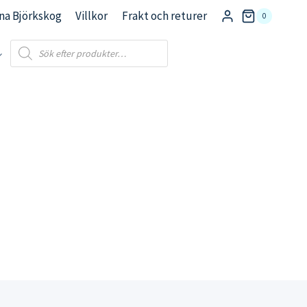
na Björkskog
Villkor
Frakt och returer
0
Products
search