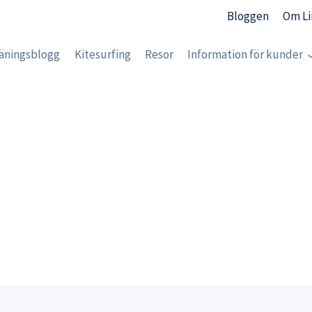
Bloggen
Om Li
äningsblogg
Kitesurfing
Resor
Information för kunder