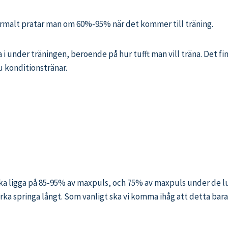
ormalt pratar man om 60%-95% när det kommer till träning.
 i under träningen, beroende på hur tufft man vill träna. Det fin
u konditionstränar.
ka ligga på 85-95% av maxpuls, och 75% av maxpuls under de lug
orka springa långt. Som vanligt ska vi komma ihåg att detta bara