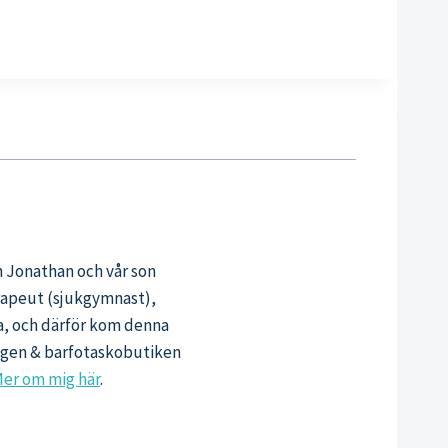
n Jonathan och vår son
erapeut (sjukgymnast),
sa, och därför kom denna
oggen & barfotaskobutiken
er om mig här
.