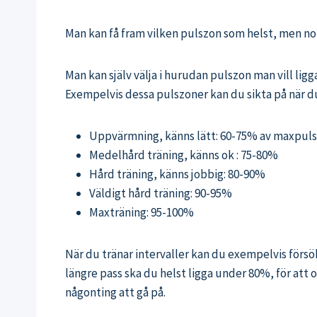
Man kan få fram vilken pulszon som helst, men n
Man kan själv välja i hurudan pulszon man vill ligga
Exempelvis dessa pulszoner kan du sikta på när d
Uppvärmning, känns lätt: 60-75% av maxpuls
Medelhård träning, känns ok : 75-80%
Hård träning, känns jobbig: 80-90%
Väldigt hård träning: 90-95%
Maxträning: 95-100%
När du tränar intervaller kan du exempelvis försö
längre pass ska du helst ligga under 80%, för att 
någonting att gå på.