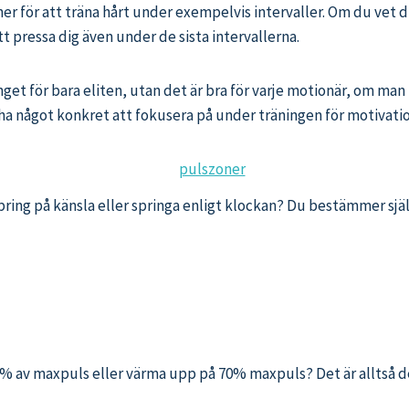
oner för att träna hårt under exempelvis intervaller. Om du vet
tt pressa dig även under de sista intervallerna.
inget för bara eliten, utan det är bra för varje motionär, om ma
 ha något konkret att fokusera på under träningen för motivatio
pring på känsla eller springa enligt klockan? Du bestämmer själ
0% av maxpuls eller värma upp på 70% maxpuls? Det är alltså de