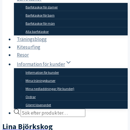
Barfotaskor för damer
Barfotaskor för barn
Barfotaskor för män
Alla barfotaskor
Träningsblogg
Kitesurfing
Resor
Information för kunder
Information för kunder
Mina träningskurser
Mina nedladdningar (för kunder)
Ordrar
Glömt lösenordet
Products
search
Lina Björkskog