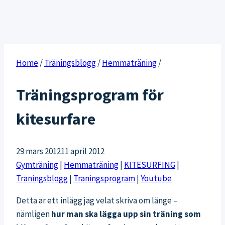
Home
/
Träningsblogg
/
Hemmaträning
/
Träningsprogram för
kitesurfare
29 mars 2012
11 april 2012
Gymträning
|
Hemmaträning
|
KITESURFING
|
Träningsblogg
|
Träningsprogram
|
Youtube
Detta är ett inlägg jag velat skriva om länge –
nämligen
hur man ska lägga upp sin träning som