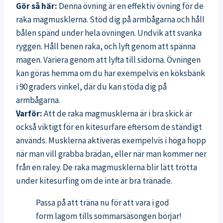
Gör så här:
Denna övning är en effektiv övning för de
raka magmusklerna. Stöd dig på armbågarna och håll
bålen spänd under hela övningen. Undvik att svanka
ryggen. Håll benen raka, och lyft genom att spänna
magen. Variera genom att lyfta till sidorna. Övningen
kan göras hemma om du har exempelvis en köksbänk
i 90 graders vinkel, där du kan stöda dig på
armbågarna.
Varför:
Att de raka magmusklerna är i bra skick är
också viktigt för en kitesurfare eftersom de ständigt
används. Musklerna aktiveras exempelvis i höga hopp
när man vill grabba brädan, eller när man kommer ner
från en raley. De raka magmusklerna blir lätt trötta
under kitesurfing om de inte är bra tränade.
Passa på att träna nu för att vara i god
form lagom tills sommarsäsongen börjar!