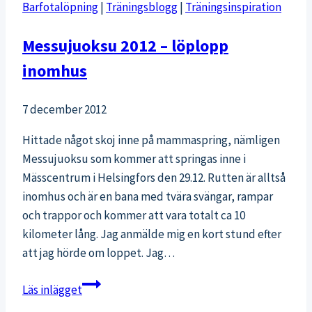
Barfotalöpning
|
Träningsblogg
|
Träningsinspiration
Messujuoksu 2012 – löplopp
inomhus
7 december 2012
Hittade något skoj inne på mammaspring, nämligen
Messujuoksu som kommer att springas inne i
Mässcentrum i Helsingfors den 29.12. Rutten är alltså
inomhus och är en bana med tvära svängar, rampar
och trappor och kommer att vara totalt ca 10
kilometer lång. Jag anmälde mig en kort stund efter
att jag hörde om loppet. Jag…
Messujuoksu
Läs inlägget
2012