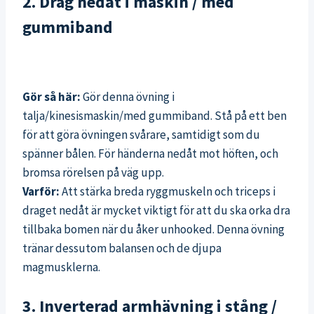
2. Drag nedåt i maskin / med
gummiband
Gör så här:
Gör denna övning i
talja/kinesismaskin/med gummiband. Stå på ett ben
för att göra övningen svårare, samtidigt som du
spänner bålen. För händerna nedåt mot höften, och
bromsa rörelsen på väg upp.
Varför:
Att stärka breda ryggmuskeln och triceps i
draget nedåt är mycket viktigt för att du ska orka dra
tillbaka bomen när du åker unhooked. Denna övning
tränar dessutom balansen och de djupa
magmusklerna.
3. Inverterad armhävning i stång /