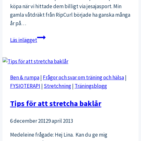
köpa när vi hittade dem billigt via jesajasport. Min
gamla våtdräkt från RipCurl började ha ganska många
år på…
F16
Läs inlägget
försök
med
vintervåtdräkt
från
Ben & rumpa
|
Frågor och svar om träning och hälsa
|
Tiki
FYSIOTERAPI
|
Stretchning
|
Träningsblogg
Tips för att stretcha baklår
6 december 2012
9 april 2013
Medeleine frågade: Hej Lina. Kan du ge mig