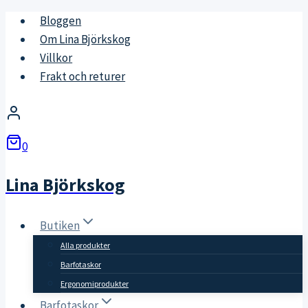
Skip
Bloggen
to
Om Lina Björkskog
content
Villkor
Frakt och returer
0
Lina Björkskog
Butiken
Alla produkter
Barfotaskor
Ergonomiprodukter
Barfotaskor