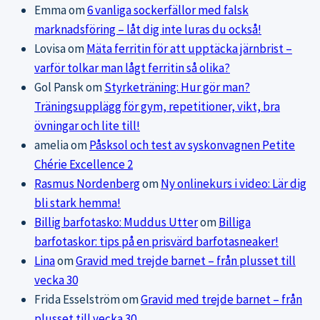
Emma
om
6 vanliga sockerfällor med falsk
marknadsföring – låt dig inte luras du också!
Lovisa
om
Mäta ferritin för att upptäcka järnbrist –
varför tolkar man lågt ferritin så olika?
Gol Pansk
om
Styrketräning: Hur gör man?
Träningsupplägg för gym, repetitioner, vikt, bra
övningar och lite till!
amelia
om
Påsksol och test av syskonvagnen Petite
Chérie Excellence 2
Rasmus Nordenberg
om
Ny onlinekurs i video: Lär dig
bli stark hemma!
Billig barfotasko: Muddus Utter
om
Billiga
barfotaskor: tips på en prisvärd barfotasneaker!
Lina
om
Gravid med trejde barnet – från plusset till
vecka 30
Frida Esselström
om
Gravid med trejde barnet – från
plusset till vecka 30