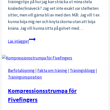
träningstips på hur jag kan sträcka ut mina stela
knäleder/knäveck? Jag vet inte exakt var stelheten
sitter, men vill gärna bli av med den. Mål: Jag vill t ex
kunna böja mig ner och knyta skorna utan att böja
knäna. Jag vill kunna sitta på golvet med…
Tips
Läs inlägget
för
att
stretcha
baklår
Barfotalöpning
|
Fakta om träning
|
Träningsblogg
|
Träningsinspiration
Kompressionsstrumpa för
Fivefingers