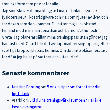
träningsform som passar för alla.
Jag som skriver denna blogg är Lina, en finlandssvensk
fysioterapeut , kostrådgivare och PT, som njuter av livet och
tar dagen som den kommer. Du hittar mig i Jakobstad,
Finland med min man Jonathan och barnen Arthur och
Greta. Jag planerar sällan mina träningspass utan gör det jag
har lust med. Oftast blir det avslappnad terränglöpning eller
svettigt kroppviktspass hemma. Om det inte blåser förstås,
för då är jag helst på vattnet och kitesurfar!
Senaste kommentarer
Kristina Ponting
om
5 enkla tips som förbättrar din
löpteknik
Astrid
om
Vill du ha träningsvärk i rumpan? Här är 4
bästa övningarna