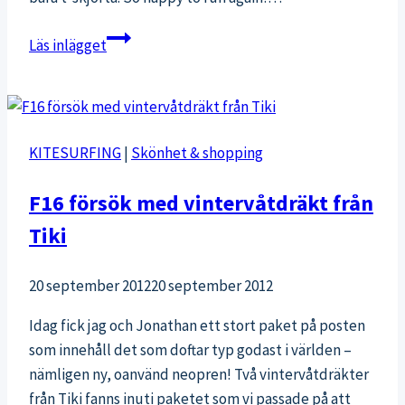
Löpning
Läs inlägget
i
härligt
höstväder
KITESURFING
|
Skönhet & shopping
F16 försök med vintervåtdräkt från
Tiki
20 september 2012
20 september 2012
Idag fick jag och Jonathan ett stort paket på posten
som innehåll det som doftar typ godast i världen –
nämligen ny, oanvänd neopren! Två vintervåtdräkter
från Tiki fanns inuti paketet som vi passade på att