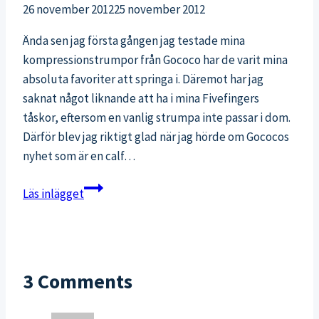
26 november 2012
25 november 2012
Ända sen jag första gången jag testade mina
kompressionstrumpor från Gococo har de varit mina
absoluta favoriter att springa i. Däremot har jag
saknat något liknande att ha i mina Fivefingers
tåskor, eftersom en vanlig strumpa inte passar i dom.
Därför blev jag riktigt glad när jag hörde om Gococos
nyhet som är en calf…
Kompressionsstrumpa
Läs inlägget
för
Fivefingers
3 Comments