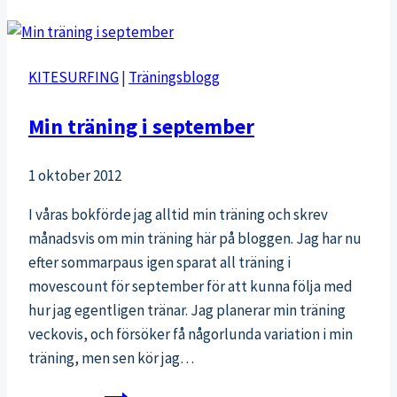
–
löplopp
inomhus
KITESURFING
|
Träningsblogg
Min träning i september
1 oktober 2012
I våras bokförde jag alltid min träning och skrev
månadsvis om min träning här på bloggen. Jag har nu
efter sommarpaus igen sparat all träning i
movescount för september för att kunna följa med
hur jag egentligen tränar. Jag planerar min träning
veckovis, och försöker få någorlunda variation i min
träning, men sen kör jag…
Min