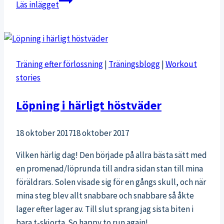
Läs inlägget
träning
i
september
Träning efter förlossning
|
Träningsblogg
|
Workout
stories
Löpning i härligt höstväder
18 oktober 2017
18 oktober 2017
Vilken härlig dag! Den började på allra bästa sätt med
en promenad/löprunda till andra sidan stan till mina
föräldrars. Solen visade sig för en gångs skull, och när
mina steg blev allt snabbare och snabbare så åkte
lager efter lager av. Till slut sprang jag sista biten i
bara t-skjorta. So happy to run again!…