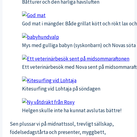
Båtturer och den härliga havsluften
God mat i mängder. Både grillat kött och rökt lax oc
Mys med gulliga babyn (syskonbarn) och Novas söta
Ett veterinärbesök med Nova sent på midsommarafto
Kitesurfing vid Lohtaja på söndagen
Helgen skulle inte ha kunnat avslutas bättre!
Sen plussar vi på midnattssol, trevligt sällskap,
födelsedagstårta och presenter, myggbett,