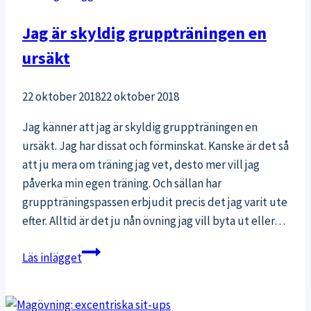
Jag är skyldig gruppträningen en
ursäkt
22 oktober 2018
22 oktober 2018
Jag känner att jag är skyldig gruppträningen en
ursäkt. Jag har dissat och förminskat. Kanske är det så
att ju mera om träning jag vet, desto mer vill jag
påverka min egen träning. Och sällan har
gruppträningspassen erbjudit precis det jag varit ute
efter. Alltid är det ju nån övning jag vill byta ut eller…
Jag
Läs inlägget
är
skyldig
gruppträningen