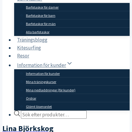
Barfotaskor för damer
Barfotaskor för barn
Barfotaskor för män
Alla barfotaskor
Träningsblogg
Kitesurfing
Resor
Information för kunder
Information för kunder
Mina träningskurser
Mina nedladdningar (för kunder)
Ordrar
Glömt lösenordet
Products
search
Lina Björkskog