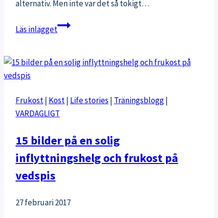
alternativ. Men inte var det så tokigt…
Fredagkväll
Läs inlägget
på
Genero
Frukost
|
Kost
|
Life stories
|
Träningsblogg
|
VARDAGLIGT
15 bilder på en solig
inflyttningshelg och frukost på
vedspis
27 februari 2017