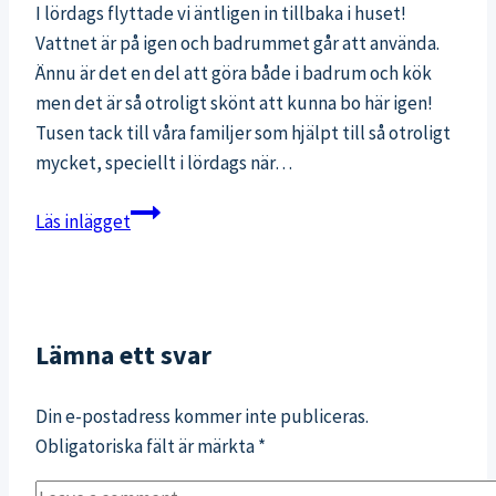
I lördags flyttade vi äntligen in tillbaka i huset!
Vattnet är på igen och badrummet går att använda.
Ännu är det en del att göra både i badrum och kök
men det är så otroligt skönt att kunna bo här igen!
Tusen tack till våra familjer som hjälpt till så otroligt
mycket, speciellt i lördags när…
15
Läs inlägget
bilder
på
en
solig
Lämna ett svar
inflyttningshelg
och
Din e-postadress kommer inte publiceras.
frukost
Obligatoriska fält är märkta
*
på
vedspis