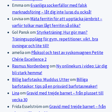
Emma
om
6 vanliga sockerfällor med falsk
marknadsföring – låt dig inte luras du också!
Lovisa
om
Mäta ferritin för att upptäcka järnbrist –
varför tolkar man lågt ferritin så olika?
Gol Pansk
om
Styrketräning: Hur gör man?
Träningsupplägg för gym, repetitioner, vikt, bra
övningar och lite till!
amelia
om
Påsksol och test av syskonvagnen Petite
Chérie Excellence 2
Rasmus Nordenberg
om
Ny onlinekurs i video: Lär dig
bli stark hemma!
Billig barfotasko: Muddus Utter
om
Billiga
barfotaskor: tips på en prisvärd barfotasneaker!
Lina
om
Gravid med trejde barnet – från plusset till
vecka 30
Frida Esselström
om
Gravid med trejde barnet – från