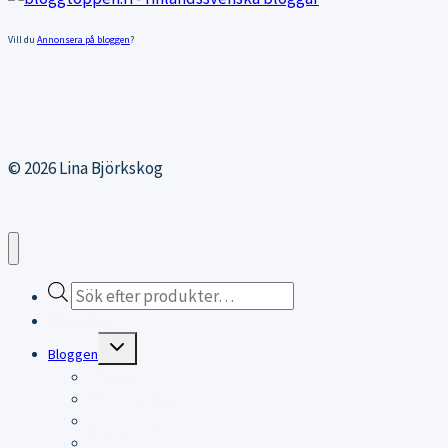
Vill du
Annonsera på bloggen
?
© 2026 Lina Björkskog
Products
search
Webbutiken
Expand
Bloggen
child
menu
Bloggen
Träningsblogg
KITESURFING
RESOR