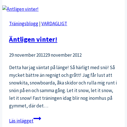
sit-
ups
Träningsblogg
|
VARDAGLIGT
Äntligen vinter!
29 november 2012
29 november 2012
Detta har jag väntat på länge! Så härligt med snö! Så
mycket bättre än regnigt och grått! Jag får lust att
snowkita, snowboarda, åka skidor och rulla mig runt i
snön på en och samma gång. Let it snow, let it snow,
let it snow! Fast träningen idag blir nog inomhus på
gymmet, där det…
Äntligen
Läs inlägget
vinter!