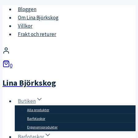
Skip
Bloggen
to
Om Lina Björkskog
content
Villkor
Frakt och returer
0
Lina Björkskog
Butiken
Alla produkter
Barfotaskor
Ergonomiprodukter
Barfotaskor