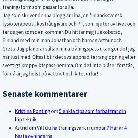
träningsform som passar för alla.
Jag som skriver denna blogg är Lina, en finlandssvensk
fysioterapeut , kostrådgivare och PT, som njuter av livet och
tar dagen som den kommer. Du hittar mig i Jakobstad,
Finland med min man Jonathan och barnen Arthur och
Greta. Jag planerar sällan mina träningspass utan gör det jag
har lust med. Oftast blir det avslappnad terränglöpning eller
svettigt kroppviktspass hemma. Om det inte blåser förstås,
för då är jag helst på vattnet och kitesurfar!
Senaste kommentarer
Kristina Ponting
om
5 enkla tips som förbättrar din
löpteknik
Astrid
om
Vill du ha träningsvärk i rumpan? Här är 4
bästa övningarna