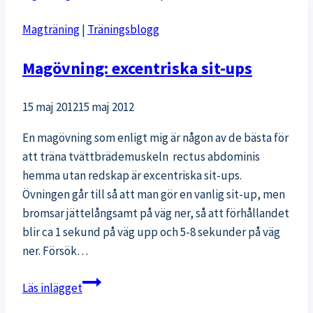
en
Magträning
|
Träningsblogg
ursäkt
Magövning: excentriska sit-ups
15 maj 2012
15 maj 2012
En magövning som enligt mig är någon av de bästa för
att träna tvättbrädemuskeln rectus abdominis
hemma utan redskap är excentriska sit-ups.
Övningen går till så att man gör en vanlig sit-up, men
bromsar jättelångsamt på väg ner, så att förhållandet
blir ca 1 sekund på väg upp och 5-8 sekunder på väg
ner. Försök…
Magövning:
Läs inlägget
excentriska