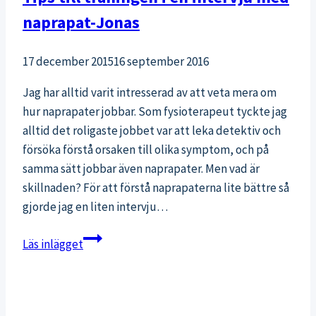
naprapat-Jonas
17 december 2015
16 september 2016
Jag har alltid varit intresserad av att veta mera om
hur naprapater jobbar. Som fysioterapeut tyckte jag
alltid det roligaste jobbet var att leka detektiv och
försöka förstå orsaken till olika symptom, och på
samma sätt jobbar även naprapater. Men vad är
skillnaden? För att förstå naprapaterna lite bättre så
gjorde jag en liten intervju…
Tips
Läs inlägget
till
träningen
i
en