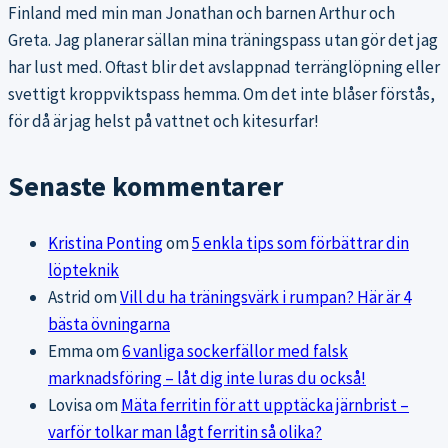
Finland med min man Jonathan och barnen Arthur och
Greta. Jag planerar sällan mina träningspass utan gör det jag
har lust med. Oftast blir det avslappnad terränglöpning eller
svettigt kroppviktspass hemma. Om det inte blåser förstås,
för då är jag helst på vattnet och kitesurfar!
Senaste kommentarer
Kristina Ponting
om
5 enkla tips som förbättrar din
löpteknik
Astrid
om
Vill du ha träningsvärk i rumpan? Här är 4
bästa övningarna
Emma
om
6 vanliga sockerfällor med falsk
marknadsföring – låt dig inte luras du också!
Lovisa
om
Mäta ferritin för att upptäcka järnbrist –
varför tolkar man lågt ferritin så olika?