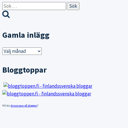
Sök
efter:
Gamla inlägg
Gamla
inlägg
Bloggtoppar
Vill du
Annonsera på bloggen
?