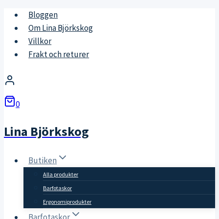
Skip
Bloggen
to
Om Lina Björkskog
content
Villkor
Frakt och returer
0
Lina Björkskog
Butiken
Alla produkter
Barfotaskor
Ergonomiprodukter
Barfotaskor