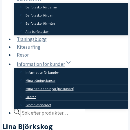
Barfotaskor för damer
Barfotaskor för barn
Barfotaskor för män
Alla barfotaskor
Träningsblogg
Kitesurfing
Resor
Information för kunder
Information för kunder
Mina träningskurser
Mina nedladdningar (för kunder)
Ordrar
Glömt lösenordet
Products
search
Lina Björkskog