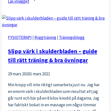
Läs inlägget
skor
för
din
fothälsa
FYSIOTERAPI
|
Ryggträning
|
Träningsblogg
Slipp värk i skulderbladen – guide
till rätt träning & bra övningar
29 mars 2018
1 mars 2021
Min kropp vill inte riktigt samarbeta just nu. Jag har
en enorm värk i skulderbladen som resultat att jag
går runt och bär på en 8 kilos knodd på dagarna. Jag
har faktiskt bokat in en massage om några timmar