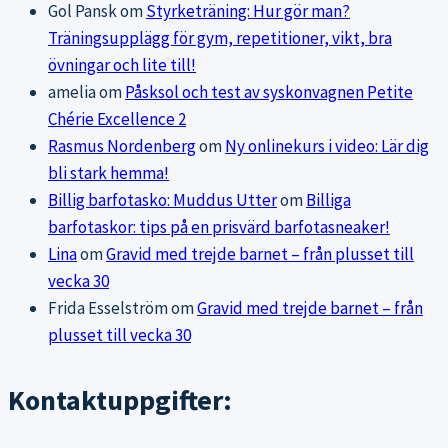
Gol Pansk
om
Styrketräning: Hur gör man?
Träningsupplägg för gym, repetitioner, vikt, bra
övningar och lite till!
amelia
om
Påsksol och test av syskonvagnen Petite
Chérie Excellence 2
Rasmus Nordenberg
om
Ny onlinekurs i video: Lär dig
bli stark hemma!
Billig barfotasko: Muddus Utter
om
Billiga
barfotaskor: tips på en prisvärd barfotasneaker!
Lina
om
Gravid med trejde barnet – från plusset till
vecka 30
Frida Esselström
om
Gravid med trejde barnet – från
plusset till vecka 30
Kontaktuppgifter: