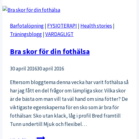
att
lära
barn
Barfotalöpning
|
FYSIOTERAPI
|
Health stories
|
gå
Träningsblogg
|
VARDAGLIGT
efter
gips
Bra skor för din fothälsa
/
brutet
30 april 2016
30 april 2016
ben
Eftersom bloggtema denna vecka har varit fothälsa så
har jag fått en del frågor om lämpliga skor. Vilka skor
är de bästa om man vill ta väl hand om sina fötter? De
viktigaste egenskaperna för en sko som är bra för
fothälsan: Sko utan klack, låg i profil Bred framtill
Tunn undertill Mjuk och flexibel…
Bra