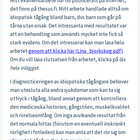
Mitt examensarbete har nu publicerats på internet,
det finns på thesus.fi. Mitt arbete handlade alltså om
idiopatisk tågång bland barn, dvs barn som går på
tårna utan orsak. Det intressanta med resultatet var
att en behandling som används mycket inte fick så
stark evidens. Om det intresserar kan man läsa hela
arbetet
genom att klicka här (Lina_bjorkskog.pdf)
.
Om du vill läsa slutsatsen från arbetet, klicka på
läs
hela inlägget.
I diagnosticeringen av idiopatiska tågångare behöver
man utesluta alla andra sjukdomar som kan ta sig
uttryck i tågång, bland annat genom att kontrollera
den medicinska historien, gångstilen, muskelkvalitet
och rörelseomfång. Om inga avvikande resultat från
det normala hittas (förutom en eventuell inskränkt
rörlighet i fotleden) kan man anta att det rör sig om