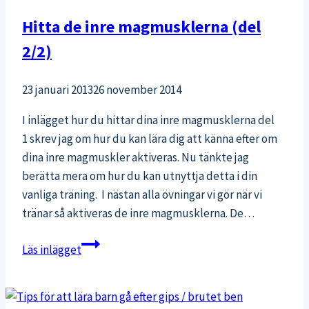
Hitta de inre magmusklerna (del
2/2)
23 januari 2013
26 november 2014
I inlägget hur du hittar dina inre magmusklerna del
1 skrev jag om hur du kan lära dig att känna efter om
dina inre magmuskler aktiveras. Nu tänkte jag
berätta mera om hur du kan utnyttja detta i din
vanliga träning. I nästan alla övningar vi gör när vi
tränar så aktiveras de inre magmusklerna. De…
Hitta
Läs inlägget
de
inre
magmusklerna