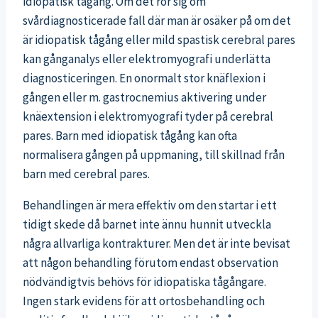
idiopatisk tågång. Om det rör sig om
svårdiagnosticerade fall där man är osäker på om det
är idiopatisk tågång eller mild spastisk cerebral pares
kan gånganalys eller elektromyografi underlätta
diagnosticeringen. En onormalt stor knäflexion i
gången eller m. gastrocnemius aktivering under
knäextension i elektromyografi tyder på cerebral
pares. Barn med idiopatisk tågång kan ofta
normalisera gången på uppmaning, till skillnad från
barn med cerebral pares.
Behandlingen är mera effektiv om den startar i ett
tidigt skede då barnet inte ännu hunnit utveckla
några allvarliga kontrakturer. Men det är inte bevisat
att någon behandling förutom endast observation
nödvändigtvis behövs för idiopatiska tågångare.
Ingen stark evidens för att ortosbehandling och