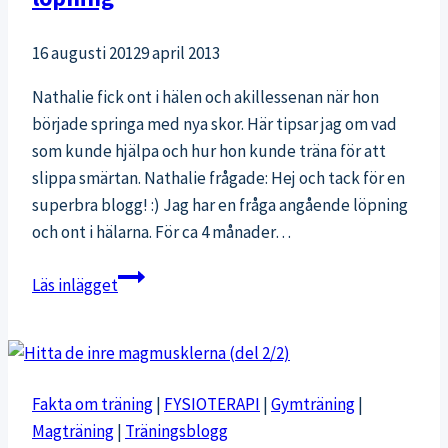
16 augusti 2012
9 april 2013
Nathalie fick ont i hälen och akillessenan när hon
började springa med nya skor. Här tipsar jag om vad
som kunde hjälpa och hur hon kunde träna för att
slippa smärtan. Nathalie frågade: Hej och tack för en
superbra blogg! :) Jag har en fråga angående löpning
och ont i hälarna. För ca 4 månader…
Ont
Läs inlägget
i
akillessenan
och
hälen
Fakta om träning
|
FYSIOTERAPI
|
Gymträning
|
av
Magträning
|
Träningsblogg
löpning