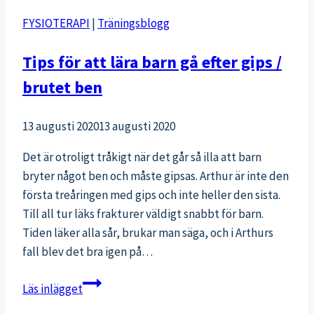
(del
FYSIOTERAPI
|
Träningsblogg
2/2)
Tips för att lära barn gå efter gips /
brutet ben
13 augusti 2020
13 augusti 2020
Det är otroligt tråkigt när det går så illa att barn
bryter något ben och måste gipsas. Arthur är inte den
första treåringen med gips och inte heller den sista.
Till all tur läks frakturer väldigt snabbt för barn.
Tiden läker alla sår, brukar man säga, och i Arthurs
fall blev det bra igen på…
Tips
Läs inlägget
för