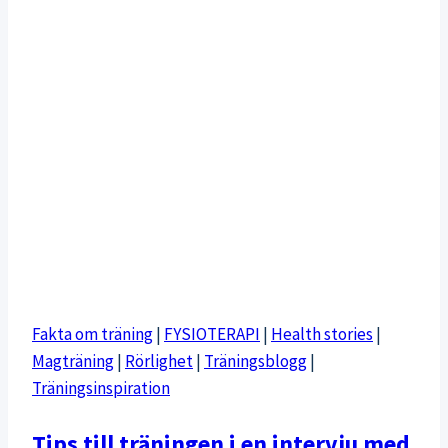
Fakta om träning
|
FYSIOTERAPI
|
Health stories
|
Magträning
|
Rörlighet
|
Träningsblogg
|
Träningsinspiration
Tips till träningen i en intervju med