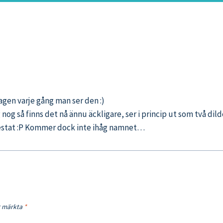
magen varje gång man ser den :)
nog så finns det nå ännu äckligare, ser i princip ut som två dil
 testat :P Kommer dock inte ihåg namnet…
är märkta
*