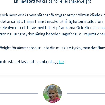
En "ravistettava käsipaino" eller shake weight
och mera effektivare sätt att få snygga armar. Vikten kändes jä
om det är så lätt, tränas främst muskeluthålligheten istället f
skelvolymen och bli av med fettet på armarna. Och eftersom ma
räning. Tung styrketräning betyder ungefär 10 x 3 repetitioner
 Weight försämrar absolut inte din musklerstyrka, men det finns 
n du istället läsa mitt gamla inlägg
här
.