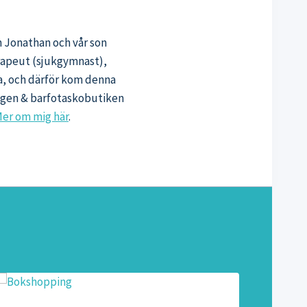
n Jonathan och vår son
erapeut (sjukgymnast),
sa, och därför kom denna
oggen & barfotaskobutiken
er om mig här
.