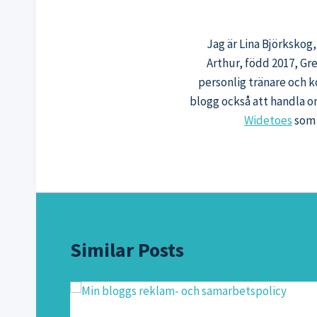
Jag är Lina Björkskog
Arthur, född 2017, Gr
personlig tränare och k
blogg också att handla o
Widetoes
som 
Similar Posts