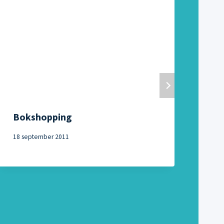
Bokshopping
Pr
18 september 2011
14 ju