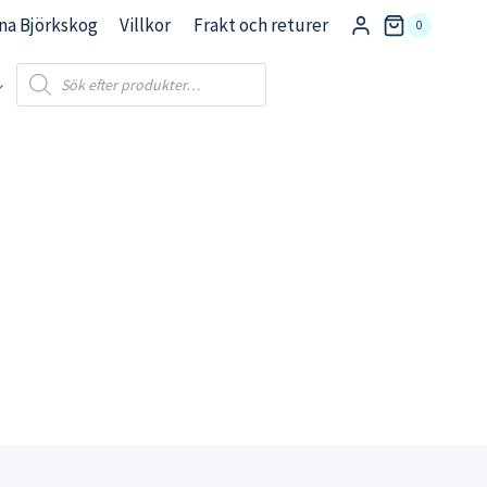
na Björkskog
Villkor
Frakt och returer
0
Products
search