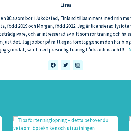
Lina
, en 88:a som bor i Jakobstad, Finland tillsammans med min ma
eta, född 2019 och Morgan, född 2022. Jag är licensierad fysiot
ostrådgivare, och är intresserad av allt som rör träning och häl
m just det. Jag jobbar på mitt egna företag genom den här bl
jag grundat, samt med personlig träning både online och IRL.
M