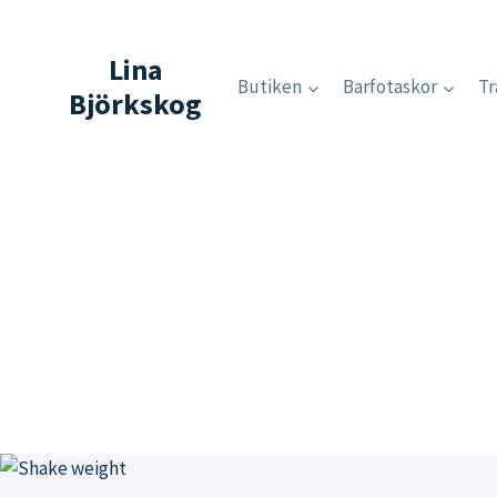
Skip
to
Lina
content
Butiken
Barfotaskor
Tr
Björkskog