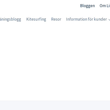
Bloggen
Om Li
äningsblogg
Kitesurfing
Resor
Information för kunder