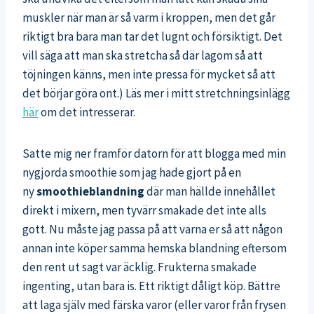
muskler när man är så varm i kroppen, men det går
riktigt bra bara man tar det lugnt och försiktigt. Det
vill säga att man ska stretcha så där lagom så att
töjningen känns, men inte pressa för mycket så att
det börjar göra ont.) Läs mer i mitt stretchningsinlägg
här
om det intresserar.
Satte mig ner framför datorn för att blogga med min
nygjorda smoothie som jag hade gjort på en
ny
smoothieblandning
där man hällde innehållet
direkt i mixern, men tyvärr smakade det inte alls
gott. Nu måste jag passa på att varna er så att någon
annan inte köper samma hemska blandning eftersom
den rent ut sagt var äcklig. Frukterna smakade
ingenting, utan bara is. Ett riktigt dåligt köp. Bättre
att laga själv med färska varor (eller varor från frysen