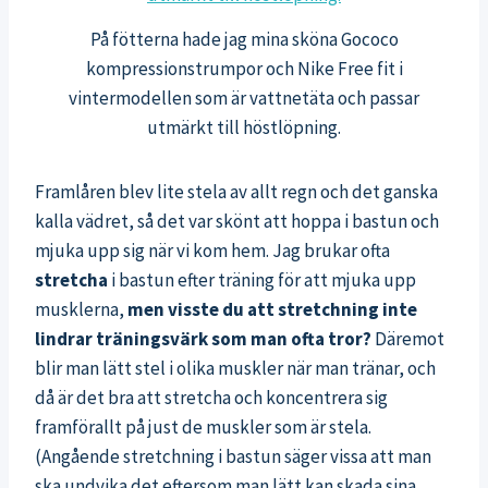
På fötterna hade jag mina sköna Gococo
kompressionstrumpor och Nike Free fit i
vintermodellen som är vattnetäta och passar
utmärkt till höstlöpning.
Framlåren blev lite stela av allt regn och det ganska
kalla vädret, så det var skönt att hoppa i bastun och
mjuka upp sig när vi kom hem. Jag brukar ofta
stretcha
i bastun efter träning för att mjuka upp
musklerna,
men visste du att stretchning inte
lindrar träningsvärk som man ofta tror?
Däremot
blir man lätt stel i olika muskler när man tränar, och
då är det bra att stretcha och koncentrera sig
framförallt på just de muskler som är stela.
(Angående stretchning i bastun säger vissa att man
ska undvika det eftersom man lätt kan skada sina