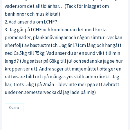
väder som det alltid är här… (Tack för inlägget om
benhinnor och musiklista!)
2. Vad anser du om LCHF?
3. Jag går på LCHF och kombinerar det med korta
promenader, plankanövningar och någon simtur i veckan
efterföljt av bastustretch. Jag är 171cm lång och har gått
ned Ca 5kg till 75kg. Vad anser du är en sund vikt till min
längd? (Jag satsar på 68kg till jul och sedan ska jag se hur
kroppen ser ut). Andra säger att midjemåttet ofta ger en
rättvisare bild och på många syns skillnaden direkt. Jag
har, trots -5kg (på 2mån – blev inte mer pga ett avbrott
under en semestervecka då jag lade på mig)
Svara