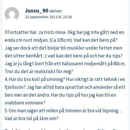
Jussu_90
skriver:
23 september 2012 kl. 23:26
FFortsätter här. Ja trots mina -5kg har jag inte gått ned en
enda cm runt midjan. (Ca 105cm). Vad kan det bero på?
Jag ser dock att det börjar bli muskler under fettet men
det sitter benhårt. :( vad kan det bero på och har du tips?
Jag är ju långt bort från ett hälsosamt midjemått på 80cm.
Tror du det är realistiskt för mig?
4. Har du bra koll på simning? Hur viktigt är rätt teknik i ex
fjärilssim? Jag har alltid bara sprattlat och använder så ett
ben mer än det andra. Har du tips på hur jag kan bli en
snabbare simmare?
5. Om man säger att milen på timmen är bra vid löpning…
Vad är bra tid på 1km sim?