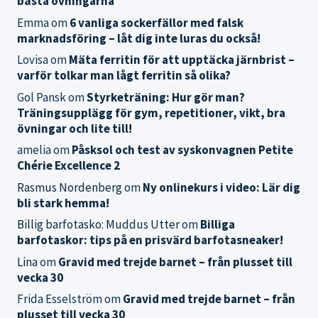
bästa övningarna
Emma
om
6 vanliga sockerfällor med falsk
marknadsföring – låt dig inte luras du också!
Lovisa
om
Mäta ferritin för att upptäcka järnbrist –
varför tolkar man lågt ferritin så olika?
Gol Pansk
om
Styrketräning: Hur gör man?
Träningsupplägg för gym, repetitioner, vikt, bra
övningar och lite till!
amelia
om
Påsksol och test av syskonvagnen Petite
Chérie Excellence 2
Rasmus Nordenberg
om
Ny onlinekurs i video: Lär dig
bli stark hemma!
Billig barfotasko: Muddus Utter
om
Billiga
barfotaskor: tips på en prisvärd barfotasneaker!
Lina
om
Gravid med trejde barnet – från plusset till
vecka 30
Frida Esselström
om
Gravid med trejde barnet – från
plusset till vecka 30