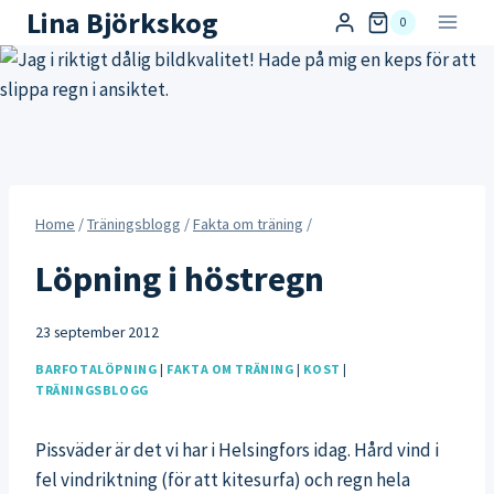
Skip
Lina Björkskog
0
to
content
Home
/
Träningsblogg
/
Fakta om träning
/
Löpning i höstregn
23 september 2012
BARFOTALÖPNING
|
FAKTA OM TRÄNING
|
KOST
|
TRÄNINGSBLOGG
Pissväder är det vi har i Helsingfors idag. Hård vind i
fel vindriktning (för att kitesurfa) och regn hela