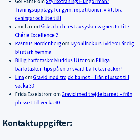
Gol Pansk
om
Styrketräning: Hur gör man?
Träningsupplägg för gym, repetitioner, vikt, bra
övningar och lite till!
amelia
om
Påsksol och test av syskonvagnen Petite
Chérie Excellence 2
Rasmus Nordenberg
om
Ny onlinekurs i video: Lär dig
bli stark hemma!
Billig barfotasko: Muddus Utter
om
Billiga
barfotaskor: tips på en prisvärd barfotasneaker!
Lina
om
Gravid med trejde barnet – från plusset till
vecka 30
Frida Esselström
om
Gravid med trejde barnet – från
plusset till vecka 30
Kontaktuppgifter: