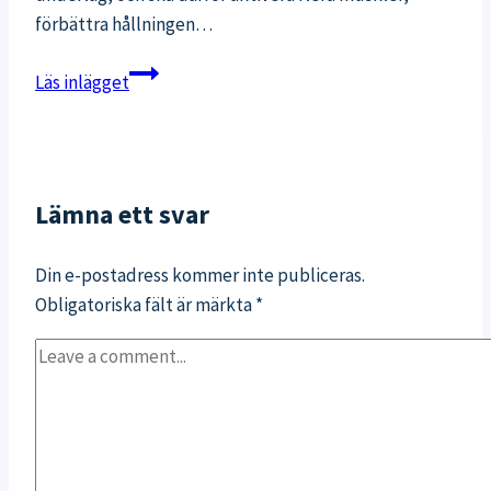
förbättra hållningen…
Reebok
Läs inlägget
easytone
och
MBT-
skor:
Lämna ett svar
fungerar
de?
Din e-postadress kommer inte publiceras.
Obligatoriska fält är märkta
*