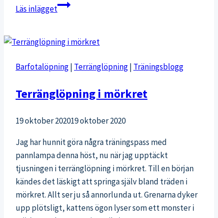
Med
Läs inlägget
havet
som
närmaste
granne
Barfotalöpning
|
Terränglöpning
|
Träningsblogg
Terränglöpning i mörkret
19 oktober 2020
19 oktober 2020
Jag har hunnit göra några träningspass med
pannlampa denna höst, nu när jag upptäckt
tjusningen i terränglöpning i mörkret. Till en början
kändes det läskigt att springa själv bland träden i
mörkret. Allt ser ju så annorlunda ut. Grenarna dyker
upp plötsligt, kattens ögon lyser som ett monster i