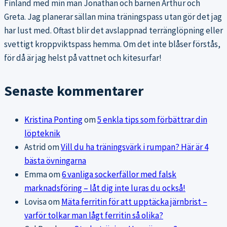
Finland med min man Jonathan och barnen Arthur och
Greta. Jag planerar sällan mina träningspass utan gör det jag
har lust med. Oftast blir det avslappnad terränglöpning eller
svettigt kroppviktspass hemma. Om det inte blåser förstås,
för då är jag helst på vattnet och kitesurfar!
Senaste kommentarer
Kristina Ponting
om
5 enkla tips som förbättrar din
löpteknik
Astrid
om
Vill du ha träningsvärk i rumpan? Här är 4
bästa övningarna
Emma
om
6 vanliga sockerfällor med falsk
marknadsföring – låt dig inte luras du också!
Lovisa
om
Mäta ferritin för att upptäcka järnbrist –
varför tolkar man lågt ferritin så olika?