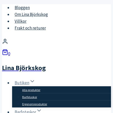
Skip
Bloggen
to
Om Lina Björkskog
content
Villkor
Frakt och returer
0
Lina Björkskog
Butiken
Alla produkter
Barfotaskor
Ergonomiprodukter
Barfotaskor