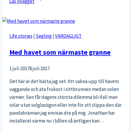
Läs inlägget
av
rörlighet:
Har
du
Life stories
|
Segling
|
VARDAGLIGT
obalans
mellan
Med havet som närmaste granne
höger
och
1 juli 2017
8 juli 2017
vänster
sida?
Det här är det bästa jag vet. Att vakna upp till havets
vaggande och äta frukost i sittbrunnen medan solen
värmer. Sen får dagens största dilemma bli ifall man
solar utan solglasögon eller inte för att slippa den där
pandabrännan jag envisas dra på mig. Jonathan har
installerat värme nu i båten så äntligen kan…