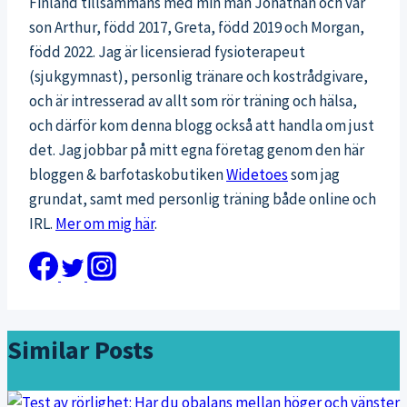
Finland tillsammans med min man Jonathan och vår
son Arthur, född 2017, Greta, född 2019 och Morgan,
född 2022. Jag är licensierad fysioterapeut
(sjukgymnast), personlig tränare och kostrådgivare,
och är intresserad av allt som rör träning och hälsa,
och därför kom denna blogg också att handla om just
det. Jag jobbar på mitt egna företag genom den här
bloggen & barfotaskobutiken
Widetoes
som jag
grundat, samt med personlig träning både online och
IRL.
Mer om mig här
.
Similar Posts