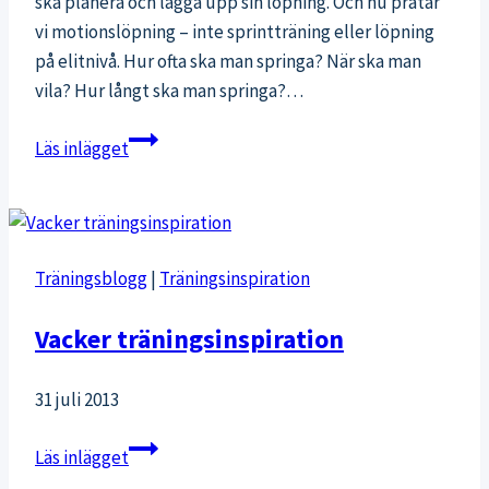
ska planera och lägga upp sin löpning. Och nu pratar
vi motionslöpning – inte sprintträning eller löpning
på elitnivå. Hur ofta ska man springa? När ska man
vila? Hur långt ska man springa?…
Upplägg
Läs inlägget
och
planering
av
löpning
Träningsblogg
|
Träningsinspiration
–
tips
Vacker träningsinspiration
på
träningspass
31 juli 2013
Vacker
Läs inlägget
träningsinspiration