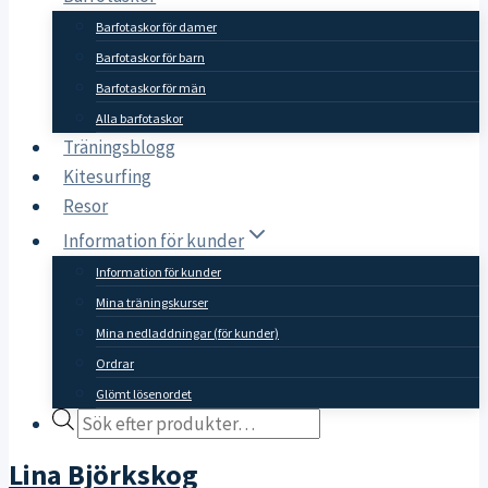
Barfotaskor för damer
Barfotaskor för barn
Barfotaskor för män
Alla barfotaskor
Träningsblogg
Kitesurfing
Resor
Information för kunder
Information för kunder
Mina träningskurser
Mina nedladdningar (för kunder)
Ordrar
Glömt lösenordet
Products
search
Lina Björkskog