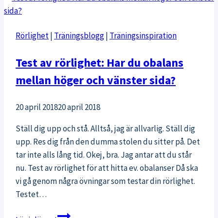
Rörlighet
|
Träningsblogg
|
Träningsinspiration
Test av rörlighet: Har du obalans
mellan höger och vänster sida?
20 april 2018
20 april 2018
Ställ dig upp och stå. Alltså, jag är allvarlig. Ställ dig
upp. Res dig från den dumma stolen du sitter på. Det
tar inte alls lång tid. Okej, bra. Jag antar att du står
nu. Test av rörlighet för att hitta ev. obalanser Då ska
vi gå genom några övningar som testar din rörlighet.
Testet…
Test