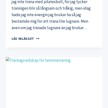
jag inte träna med pilatesboll, för jag tycker
träningen blir så långsam och tråkig, men idag
hade jag inte energin jag brukar ha så jag
bestämde mig för att träna lite lugnare. Men
även om jag tränade lugnare än jag brukar…
TOPP
LÄS INLÄGGET
3
ÖVNINGAR
MED
PILATESBOLL