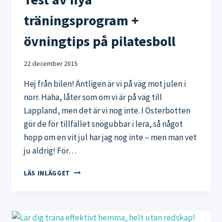
träningsprogram +
övningtips på pilatesboll
22 december 2015
Hej från bilen! Äntligen är vi på väg mot julen i
norr. Haha, låter som om vi är på väg till
Lappland, men det är vi nog inte. I Österbotten
gör de för tillfället snögubbar i lera, så något
hopp om en vit jul har jag nog inte – men man vet
ju aldrig! För…
TEST
LÄS INLÄGGET
AV
NYA
TRÄNINGSPROGRAM
+