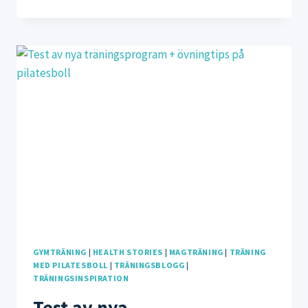
MED
PILATESBOLL:
FÖR
DIG
SOM
ÄR
GRAVID
/
HAR
ONT
I
RYGG,
HÖFT
ELLER
KNÄN
GYMTRÄNING
|
HEALTH STORIES
|
MAGTRÄNING
|
TRÄNING
MED PILATESBOLL
|
TRÄNINGSBLOGG
|
TRÄNINGSINSPIRATION
Test av nya