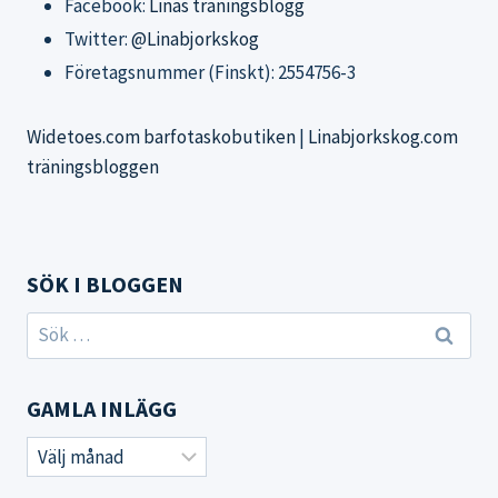
Facebook:
Linas träningsblogg
Twitter:
@Linabjorkskog
Företagsnummer (Finskt): 2554756-3
Widetoes.com barfotaskobutiken
|
Linabjorkskog.com
träningsbloggen
SÖK I BLOGGEN
Sök
efter:
GAMLA INLÄGG
Gamla
inlägg