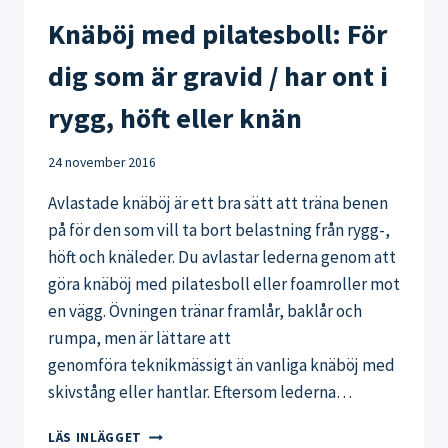
Knäböj med pilatesboll: För
dig som är gravid / har ont i
rygg, höft eller knän
24 november 2016
Avlastade knäböj är ett bra sätt att träna benen
på för den som vill ta bort belastning från rygg-,
höft och knäleder. Du avlastar lederna genom att
göra knäböj med pilatesboll eller foamroller mot
en vägg. Övningen tränar framlår, baklår och
rumpa, men är lättare att
genomföra teknikmässigt än vanliga knäböj med
skivstång eller hantlar. Eftersom lederna…
KNÄBÖJ
LÄS INLÄGGET