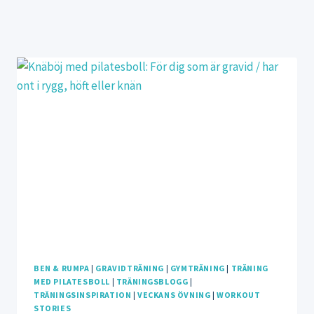
PT-utbildning
Longboarding
Barfotaskor
Övningsteknik
Träningstest
Träning med gymstick
Terränglöpning
Beauty stories
BEN & RUMPA
|
GRAVIDTRÄNING
|
GYMTRÄNING
|
TRÄNING
MED PILATESBOLL
|
TRÄNINGSBLOGG
|
TRÄNINGSINSPIRATION
|
VECKANS ÖVNING
|
WORKOUT
STORIES