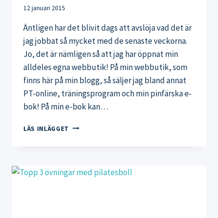
12 januari 2015
Äntligen har det blivit dags att avslöja vad det är
jag jobbat så mycket med de senaste veckorna.
Jo, det är nämligen så att jag har öppnat min
alldeles egna webbutik! På min webbutik, som
finns här på min blogg, så säljer jag bland annat
PT-online, träningsprogram och min pinfärska e-
bok! På min e-bok kan…
LÄR
LÄS INLÄGGET
DIG
TRÄNA
EFFEKTIVT
HEMMA,
HELT
UTAN
REDSKAP!