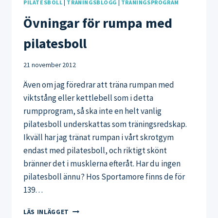
PILATESBOLL
|
TRÄNINGSBLOGG
|
TRÄNINGSPROGRAM
Övningar för rumpa med
pilatesboll
21 november 2012
Även om jag föredrar att träna rumpan med
viktstång eller kettlebell som i detta
rumpprogram, så ska inte en helt vanlig
pilatesboll underskattas som träningsredskap.
Ikväll har jag tränat rumpan i vårt skrotgym
endast med pilatesboll, och riktigt skönt
bränner det i musklerna efteråt. Har du ingen
pilatesboll ännu? Hos Sportamore finns de för
139…
ÖVNINGAR
LÄS INLÄGGET