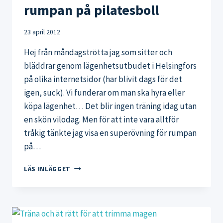
rumpan på pilatesboll
23 april 2012
Hej från måndagströtta jag som sitter och
bläddrar genom lägenhetsutbudet i Helsingfors
på olika internetsidor (har blivit dags för det
igen, suck). Vi funderar om man ska hyra eller
köpa lägenhet… Det blir ingen träning idag utan
en skön vilodag. Men för att inte vara alltför
tråkig tänkte jag visa en superövning för rumpan
på…
DAGENS
LÄS INLÄGGET
ÖVNING:
ÖVNING
FÖR
RUMPAN
PÅ