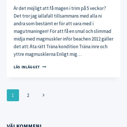
Är det möjligt att få magen i trim på 5 veckor?
Det tror jag iallafall tillsammans med alla ni
andra som bestämt er för att vara med i
magutmaningen! För att få en smal och slimmad
midja med magmuskler inför beachen 2012 gäller
det att: Äta rätt Träna kondition Träna inre och
yttre magmusklerna Enligt mig…
TRÄNA
LÄS INLÄGGET
OCH
ÄT
RÄTT
FÖR
Page
Next
1
2
ATT
TRIMMA
navigation
Page
MAGEN
VÄLKOMMEN!