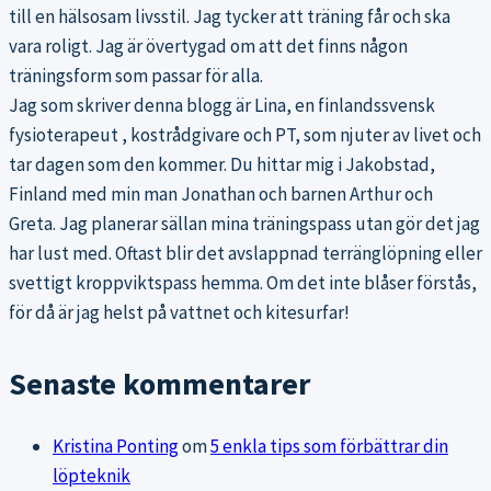
till en hälsosam livsstil. Jag tycker att träning får och ska
vara roligt. Jag är övertygad om att det finns någon
träningsform som passar för alla.
Jag som skriver denna blogg är Lina, en finlandssvensk
fysioterapeut , kostrådgivare och PT, som njuter av livet och
tar dagen som den kommer. Du hittar mig i Jakobstad,
Finland med min man Jonathan och barnen Arthur och
Greta. Jag planerar sällan mina träningspass utan gör det jag
har lust med. Oftast blir det avslappnad terränglöpning eller
svettigt kroppviktspass hemma. Om det inte blåser förstås,
för då är jag helst på vattnet och kitesurfar!
Senaste kommentarer
Kristina Ponting
om
5 enkla tips som förbättrar din
löpteknik