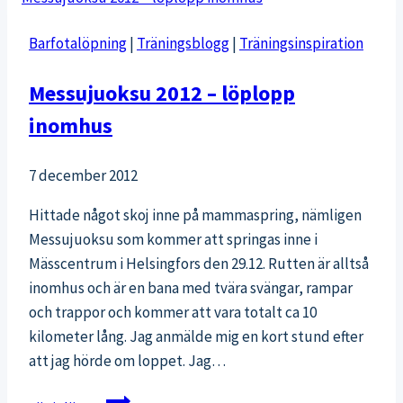
Barfotalöpning
|
Träningsblogg
|
Träningsinspiration
Messujuoksu 2012 – löplopp
inomhus
7 december 2012
Hittade något skoj inne på mammaspring, nämligen
Messujuoksu som kommer att springas inne i
Mässcentrum i Helsingfors den 29.12. Rutten är alltså
inomhus och är en bana med tvära svängar, rampar
och trappor och kommer att vara totalt ca 10
kilometer lång. Jag anmälde mig en kort stund efter
att jag hörde om loppet. Jag…
Messujuoksu