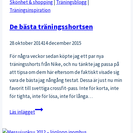
Skönhet & shopping
|
Träningsblogg
|
Träningsinspiration
De bästa träningsshortsen
28 oktober 2014
14 december 2015
För några veckor sedan köpte jag ett par nya
träningsshorts från Nike, och nu tänkte jag passa på
att tipsa om dem här eftersom de faktiskt visade sig
vara de bästa jag nångång testat. Dessa är just nu min
favorit till svettiga crossfit-pass. Inte för korta, inte
för tighta, inte för lösa, inte för långa…
De
Läs inlägget
bästa
träningsshortsen