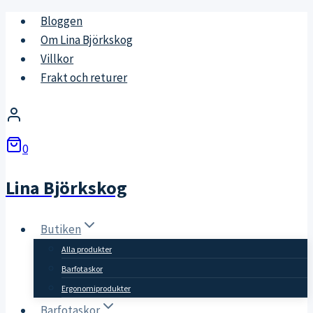
Skip
Bloggen
to
Om Lina Björkskog
content
Villkor
Frakt och returer
0
Lina Björkskog
Butiken
Alla produkter
Barfotaskor
Ergonomiprodukter
Barfotaskor