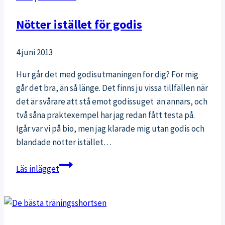
Nötter istället för godis
4 juni 2013
Hur går det med godisutmaningen för dig? För mig
går det bra, än så länge. Det finns ju vissa tillfällen när
det är svårare att stå emot godissuget än annars, och
två såna praktexempel har jag redan fått testa på.
Igår var vi på bio, men jag klarade mig utan godis och
blandade nötter istället…
Nötter
Läs inlägget
istället
för
godis