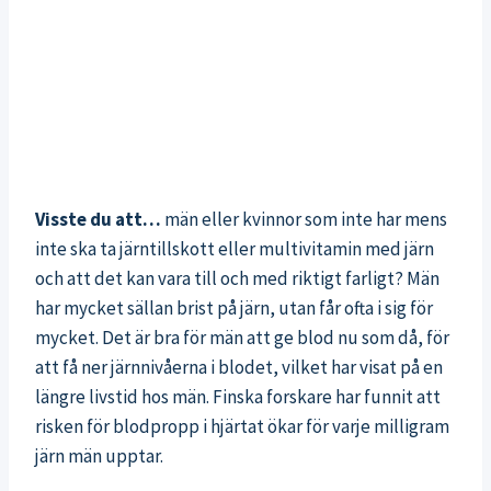
Visste du att…
män eller kvinnor som inte har mens
inte ska ta järntillskott eller multivitamin med järn
och att det kan vara till och med riktigt farligt? Män
har mycket sällan brist på järn, utan får ofta i sig för
mycket. Det är bra för män att ge blod nu som då, för
att få ner järnnivåerna i blodet, vilket har visat på en
längre livstid hos män. Finska forskare har funnit att
risken för blodpropp i hjärtat ökar för varje milligram
järn män upptar.