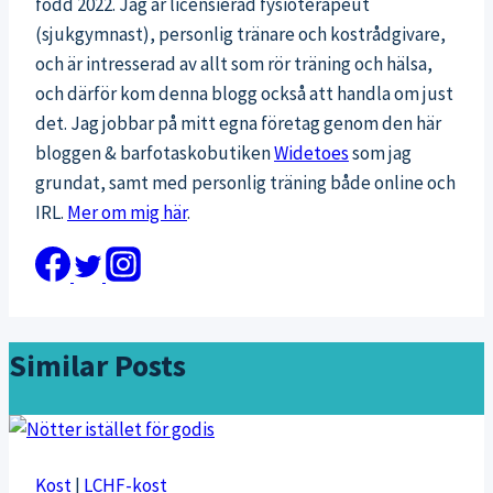
född 2022. Jag är licensierad fysioterapeut
(sjukgymnast), personlig tränare och kostrådgivare,
och är intresserad av allt som rör träning och hälsa,
och därför kom denna blogg också att handla om just
det. Jag jobbar på mitt egna företag genom den här
bloggen & barfotaskobutiken
Widetoes
som jag
grundat, samt med personlig träning både online och
IRL.
Mer om mig här
.
Similar Posts
Kost
|
LCHF-kost