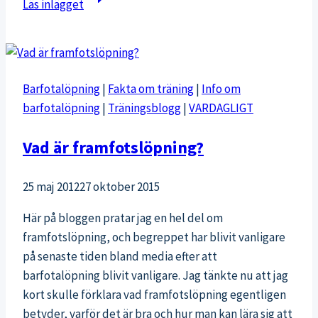
Läs inlägget
2012
–
löplopp
inomhus
Barfotalöpning
|
Fakta om träning
|
Info om
barfotalöpning
|
Träningsblogg
|
VARDAGLIGT
Vad är framfotslöpning?
25 maj 2012
27 oktober 2015
Här på bloggen pratar jag en hel del om
framfotslöpning, och begreppet har blivit vanligare
på senaste tiden bland media efter att
barfotalöpning blivit vanligare. Jag tänkte nu att jag
kort skulle förklara vad framfotslöpning egentligen
betyder, varför det är bra och hur man kan lära sig att