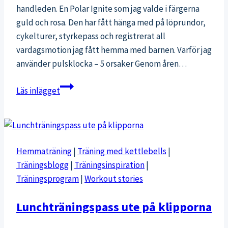
handleden. En Polar Ignite som jag valde i färgerna
guld och rosa. Den har fått hänga med på löprundor,
cykelturer, styrkepass och registrerat all
vardagsmotion jag fått hemma med barnen. Varför jag
använder pulsklocka – 5 orsaker Genom åren…
5
Läs inlägget
orsaker
till
att
jag
Hemmaträning
|
Träning med kettlebells
|
använder
Träningsblogg
|
Träningsinspiration
|
pulsklocka
Träningsprogram
|
Workout stories
Lunchträningspass ute på klipporna