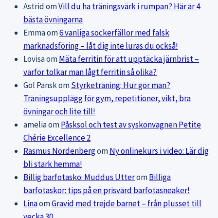
Astrid
om
Vill du ha träningsvärk i rumpan? Här är 4
bästa övningarna
Emma
om
6 vanliga sockerfällor med falsk
marknadsföring – låt dig inte luras du också!
Lovisa
om
Mäta ferritin för att upptäcka järnbrist –
varför tolkar man lågt ferritin så olika?
Gol Pansk
om
Styrketräning: Hur gör man?
Träningsupplägg för gym, repetitioner, vikt, bra
övningar och lite till!
amelia
om
Påsksol och test av syskonvagnen Petite
Chérie Excellence 2
Rasmus Nordenberg
om
Ny onlinekurs i video: Lär dig
bli stark hemma!
Billig barfotasko: Muddus Utter
om
Billiga
barfotaskor: tips på en prisvärd barfotasneaker!
Lina
om
Gravid med trejde barnet – från plusset till
vecka 30