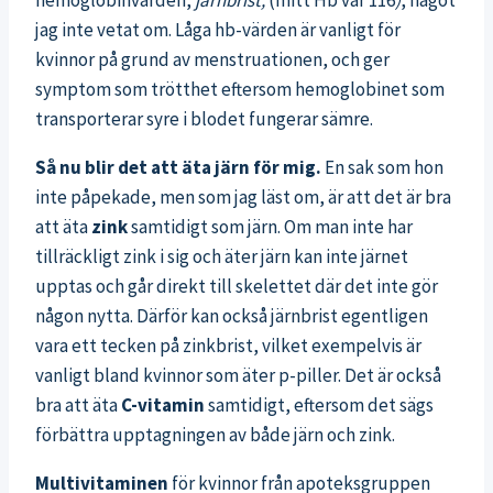
hemoglobinvärden,
järnbrist,
(mitt Hb var 116
)
, något
jag inte vetat om. Låga hb-värden är vanligt för
kvinnor på grund av menstruationen, och ger
symptom som trötthet eftersom hemoglobinet som
transporterar syre i blodet fungerar sämre.
Så nu blir det att äta järn för mig.
En sak som hon
inte påpekade, men som jag läst om, är att det är bra
att äta
zink
samtidigt som järn. Om man inte har
tillräckligt zink i sig och äter järn kan inte järnet
upptas och går direkt till skelettet där det inte gör
någon nytta. Därför kan också järnbrist egentligen
vara ett tecken på zinkbrist, vilket exempelvis är
vanligt bland kvinnor som äter p-piller. Det är också
bra att äta
C-vitamin
samtidigt, eftersom det sägs
förbättra upptagningen av både järn och zink.
Multivitaminen
för kvinnor från apoteksgruppen