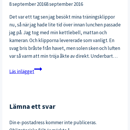
8 september 2016
8 september 2016
Det var ett tag sen jag besökt mina träningsklippor
nu, så när jag hade lite tid över innan lunchen passade
jag på. Jag tog med min kettlebell, mattan och
kameran. Och klipporna levererade som vanligt. En
svag bris bråste från havet, men solen sken och luften
var så varm att min tröja åkte av direkt. Underbart…
Lunchträningspass
Läs inlägget
ute
på
klipporna
Lämna ett svar
Din e-postadress kommer inte publiceras.