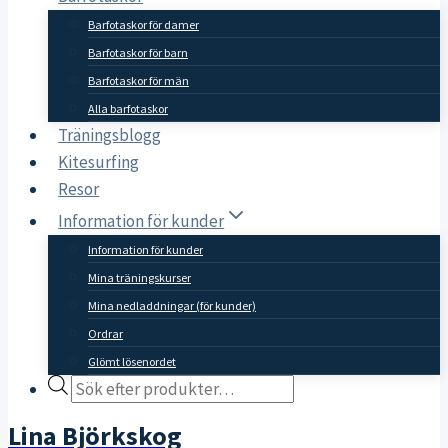
Barfotaskor för damer
Barfotaskor för barn
Barfotaskor för män
Alla barfotaskor
Träningsblogg
Kitesurfing
Resor
Information för kunder
Information för kunder
Mina träningskurser
Mina nedladdningar (för kunder)
Ordrar
Glömt lösenordet
Products
search
Lina Björkskog