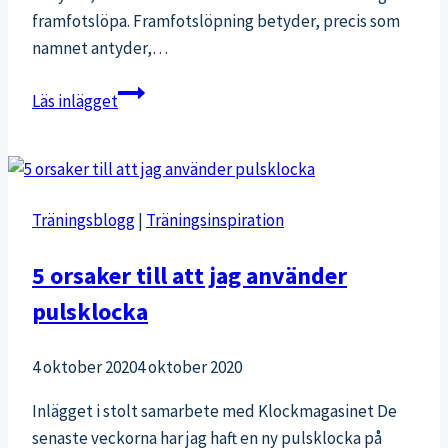
framfotslöpa. Framfotslöpning betyder, precis som
namnet antyder,…
Vad
Läs inlägget
är
framfotslöpning?
Träningsblogg
|
Träningsinspiration
5 orsaker till att jag använder
pulsklocka
4 oktober 2020
4 oktober 2020
Inlägget i stolt samarbete med Klockmagasinet De
senaste veckorna har jag haft en ny pulsklocka på