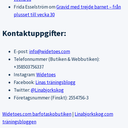
Frida Esselström
om
Gravid med trejde barnet – från
plusset till vecka 30
Kontaktuppgifter:
E-post:
info@widetoes.com
Telefonnummer (Butiken & Webbutiken):
+358503756337
Instagram:
Widetoes
Facebook:
Linas träningsblogg
Twitter:
@Linabjorkskog
Företagsnummer (Finskt): 2554756-3
Widetoes.com barfotaskobutiken
|
Linabjorkskog.com
träningsbloggen