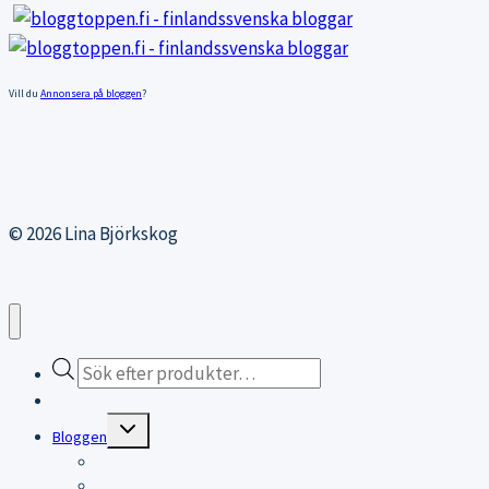
Vill du
Annonsera på bloggen
?
© 2026 Lina Björkskog
Products
search
Webbutiken
Expand
Bloggen
child
menu
Bloggen
Träningsblogg