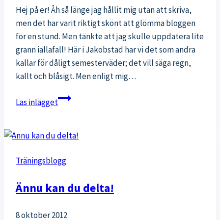
Hej på er! Åh så länge jag hållit mig utan att skriva,
men det har varit riktigt skönt att glömma bloggen
för en stund. Men tänkte att jag skulle uppdatera lite
grann iallafall! Här i Jakobstad har vi det som andra
kallar för dåligt semesterväder; det vill säga regn,
kallt och blåsigt. Men enligt mig…
En
Läs inlägget
blåsig
update
–
kitesurfingsemester
Träningsblogg
Ännu kan du delta!
8 oktober 2012