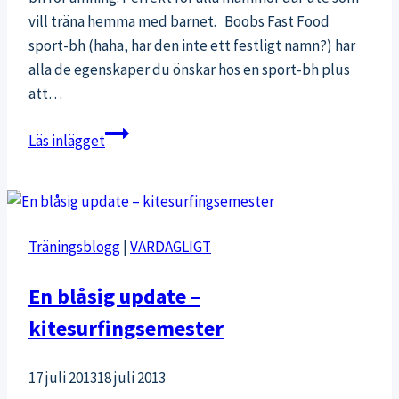
vill träna hemma med barnet. Boobs Fast Food
sport-bh (haha, har den inte ett festligt namn?) har
alla de egenskaper du önskar hos en sport-bh plus
att…
Lucka
Läs inlägget
10:
Vinn
sport-
bh
Träningsblogg
|
VARDAGLIGT
för
amning
En blåsig update –
kitesurfingsemester
17 juli 2013
18 juli 2013