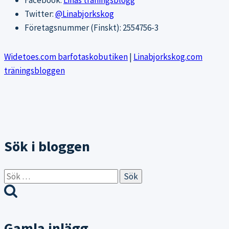
Facebook:
Linas träningsblogg
Twitter:
@Linabjorkskog
Företagsnummer (Finskt): 2554756-3
Widetoes.com barfotaskobutiken
|
Linabjorkskog.com
träningsbloggen
Sök i bloggen
Sök
efter:
Gamla inlägg