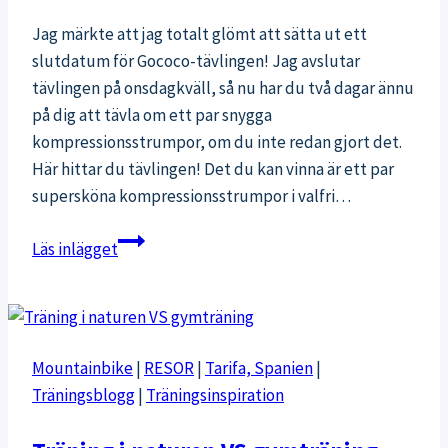
Jag märkte att jag totalt glömt att sätta ut ett
slutdatum för Gococo-tävlingen! Jag avslutar
tävlingen på onsdagkväll, så nu har du två dagar ännu
på dig att tävla om ett par snygga
kompressionsstrumpor, om du inte redan gjort det.
Här hittar du tävlingen! Det du kan vinna är ett par
supersköna kompressionsstrumpor i valfri…
Ännu
Läs inlägget
kan
du
delta!
Mountainbike
|
RESOR
|
Tarifa, Spanien
|
Träningsblogg
|
Träningsinspiration