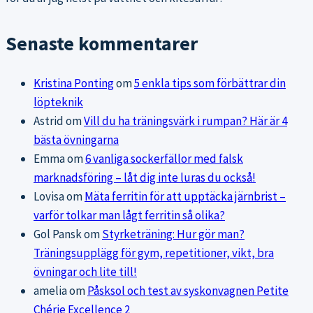
Senaste kommentarer
Kristina Ponting
om
5 enkla tips som förbättrar din
löpteknik
Astrid
om
Vill du ha träningsvärk i rumpan? Här är 4
bästa övningarna
Emma
om
6 vanliga sockerfällor med falsk
marknadsföring – låt dig inte luras du också!
Lovisa
om
Mäta ferritin för att upptäcka järnbrist –
varför tolkar man lågt ferritin så olika?
Gol Pansk
om
Styrketräning: Hur gör man?
Träningsupplägg för gym, repetitioner, vikt, bra
övningar och lite till!
amelia
om
Påsksol och test av syskonvagnen Petite
Chérie Excellence 2