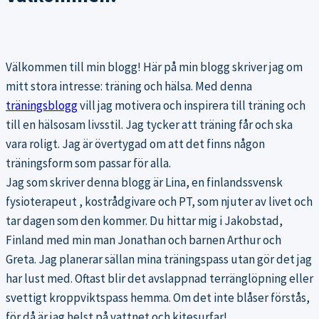
Välkommen till min blogg! Här på min blogg skriver jag om
mitt stora intresse: träning och hälsa. Med denna
träningsblogg
vill jag motivera och inspirera till träning och
till en hälsosam livsstil. Jag tycker att träning får och ska
vara roligt. Jag är övertygad om att det finns någon
träningsform som passar för alla.
Jag som skriver denna blogg är Lina, en finlandssvensk
fysioterapeut , kostrådgivare och PT, som njuter av livet och
tar dagen som den kommer. Du hittar mig i Jakobstad,
Finland med min man Jonathan och barnen Arthur och
Greta. Jag planerar sällan mina träningspass utan gör det jag
har lust med. Oftast blir det avslappnad terränglöpning eller
svettigt kroppviktspass hemma. Om det inte blåser förstås,
för då är jag helst på vattnet och kitesurfar!