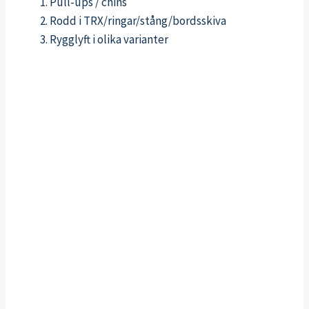
Pull-ups / chins
Rodd i TRX/ringar/stång/bordsskiva
Rygglyft i olika varianter