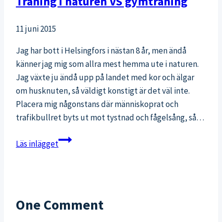
Träning i naturen VS gymträning
11 juni 2015
Jag har bott i Helsingfors i nästan 8 år, men ändå
känner jag mig som allra mest hemma ute i naturen.
Jag växte ju ändå upp på landet med kor och älgar
om husknuten, så väldigt konstigt är det väl inte.
Placera mig någonstans där människoprat och
trafikbullret byts ut mot tystnad och fågelsång, så…
Träning
Läs inlägget
i
naturen
VS
gymträning
One Comment