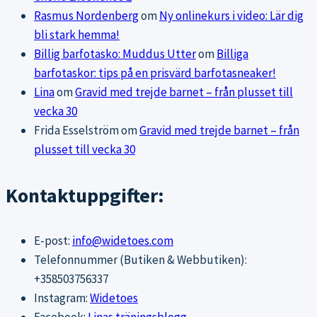
Rasmus Nordenberg
om
Ny onlinekurs i video: Lär dig
bli stark hemma!
Billig barfotasko: Muddus Utter
om
Billiga
barfotaskor: tips på en prisvärd barfotasneaker!
Lina
om
Gravid med trejde barnet – från plusset till
vecka 30
Frida Esselström
om
Gravid med trejde barnet – från
plusset till vecka 30
Kontaktuppgifter:
E-post:
info@widetoes.com
Telefonnummer (Butiken & Webbutiken):
+358503756337
Instagram:
Widetoes