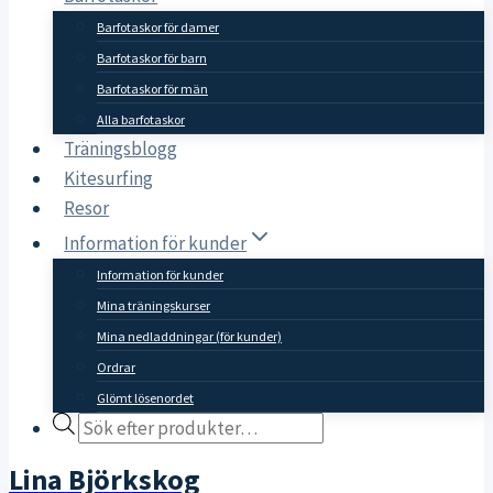
Barfotaskor för damer
Barfotaskor för barn
Barfotaskor för män
Alla barfotaskor
Träningsblogg
Kitesurfing
Resor
Information för kunder
Information för kunder
Mina träningskurser
Mina nedladdningar (för kunder)
Ordrar
Glömt lösenordet
Products
search
Lina Björkskog