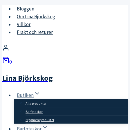
Skip
Bloggen
to
Om Lina Björkskog
content
Villkor
Frakt och returer
0
Lina Björkskog
Butiken
Alla produkter
Barfotaskor
Ergonomiprodukter
Barfotaskor