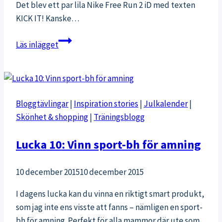
Det blev ett par lila Nike Free Run 2 iD med texten
KICK IT! Kanske…
Nike
Läs inlägget
Skodesign
Bloggtävlingar
|
Inspiration stories
|
Julkalender
|
Skönhet & shopping
|
Träningsblogg
Lucka 10: Vinn sport-bh för amning
10 december 2015
10 december 2015
I dagens lucka kan du vinna en riktigt smart produkt,
som jag inte ens visste att fanns – nämligen en sport-
bh för amning. Perfekt för alla mammor där ute som