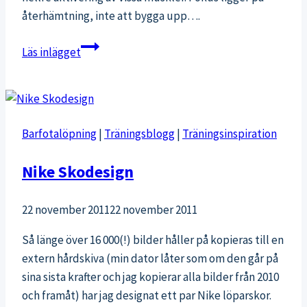
återhämtning, inte att bygga upp….
Min
Läs inlägget
träning
2
veckor
efter
Barfotalöpning
|
Träningsblogg
|
Träningsinspiration
förlossningen
Nike Skodesign
22 november 2011
22 november 2011
Så länge över 16 000(!) bilder håller på kopieras till en
extern hårdskiva (min dator låter som om den går på
sina sista krafter och jag kopierar alla bilder från 2010
och framåt) har jag designat ett par Nike löparskor.