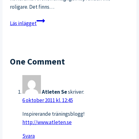
roligare. Det finns…
Topp
Läs inlägget
5
hörlurar
för
löpning
One Comment
Atleten Se
skriver:
6 oktober 2011 kl. 12:45
Inspirerande träningsblogg!
http://www.atleten.se
Svara