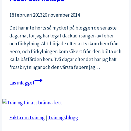
18 februari 2013
26 november 2014
Det har inte hörts så mycket på bloggen de senaste
dagarna, för jag har legat däckad i sängen av feber
och förkylning. Allt började efter att vi kom hem från
Seco, och förkylningen kom säkert från den blöta och
kalla båtfärden hem. Två dagar efter det har jag haft
frossbrytningar och den värsta febern jag…
Feber
Läs inlägget
och
fiskspa
Fakta om träning
|
Träningsblogg