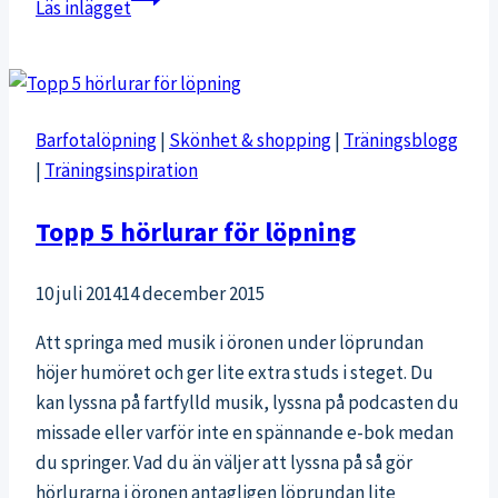
Läs inlägget
på
komplexa
övningar
med
Barfotalöpning
|
Skönhet & shopping
|
Träningsblogg
viktskiva
|
Träningsinspiration
Topp 5 hörlurar för löpning
10 juli 2014
14 december 2015
Att springa med musik i öronen under löprundan
höjer humöret och ger lite extra studs i steget. Du
kan lyssna på fartfylld musik, lyssna på podcasten du
missade eller varför inte en spännande e-bok medan
du springer. Vad du än väljer att lyssna på så gör
hörlurarna i öronen antagligen löprundan lite