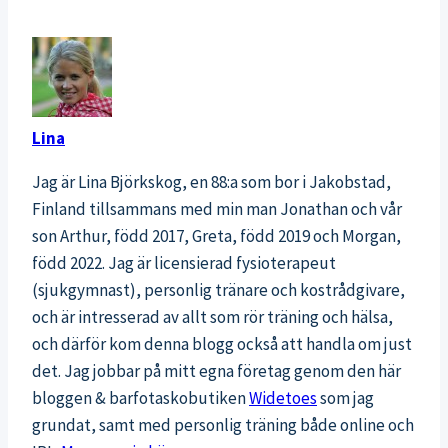
Lina
Jag är Lina Björkskog, en 88:a som bor i Jakobstad,
Finland tillsammans med min man Jonathan och vår
son Arthur, född 2017, Greta, född 2019 och Morgan,
född 2022. Jag är licensierad fysioterapeut
(sjukgymnast), personlig tränare och kostrådgivare,
och är intresserad av allt som rör träning och hälsa,
och därför kom denna blogg också att handla om just
det. Jag jobbar på mitt egna företag genom den här
bloggen & barfotaskobutiken
Widetoes
som jag
grundat, samt med personlig träning både online och