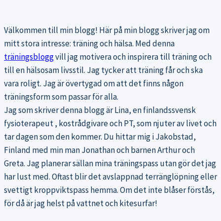
Välkommen till min blogg! Här på min blogg skriver jag om
mitt stora intresse: träning och hälsa. Med denna
träningsblogg
vill jag motivera och inspirera till träning och
till en hälsosam livsstil. Jag tycker att träning får och ska
vara roligt. Jag är övertygad om att det finns någon
träningsform som passar för alla.
Jag som skriver denna blogg är Lina, en finlandssvensk
fysioterapeut , kostrådgivare och PT, som njuter av livet och
tar dagen som den kommer. Du hittar mig i Jakobstad,
Finland med min man Jonathan och barnen Arthur och
Greta. Jag planerar sällan mina träningspass utan gör det jag
har lust med. Oftast blir det avslappnad terränglöpning eller
svettigt kroppviktspass hemma. Om det inte blåser förstås,
för då är jag helst på vattnet och kitesurfar!