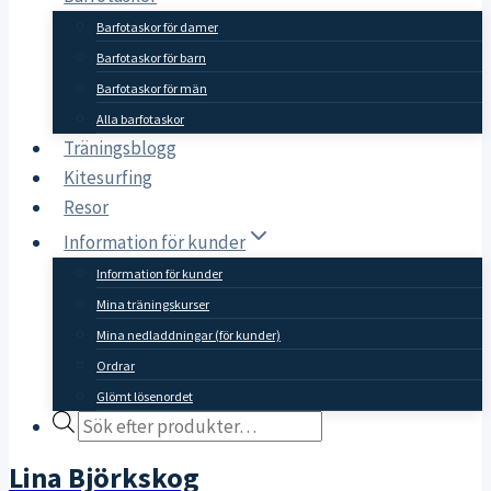
Barfotaskor för damer
Barfotaskor för barn
Barfotaskor för män
Alla barfotaskor
Träningsblogg
Kitesurfing
Resor
Information för kunder
Information för kunder
Mina träningskurser
Mina nedladdningar (för kunder)
Ordrar
Glömt lösenordet
Products
search
Lina Björkskog