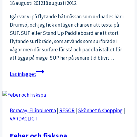
18 augusti 2012
18 augusti 2012
Igår var vi på flytande båtmässan som ordnades här i
Drumsö, och jag fick äntligen chansen att testa på
SUP. SUP eller Stand Up Paddleboard är ett stort
flytande surfbräde, som används som surfbräde i
vågor men där surfare får stå och paddla istället för
att ligga på mage. SUP har på senare tid blivit…
Träning
Läs inlägget
med
SUP
Boracay, Filippinerna
|
RESOR
|
Skönhet & shopping
|
VARDAGLIGT
Feber och fiskspa