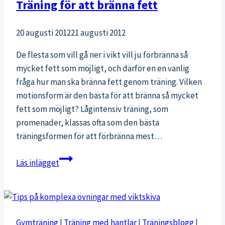
Träning för att bränna fett
20 augusti 2012
21 augusti 2012
De flesta som vill gå ner i vikt vill ju förbränna så
mycket fett som möjligt, och därför en en vanlig
fråga hur man ska bränna fett genom träning. Vilken
motionsform är den bästa för att bränna så mycket
fett som möjligt? Lågintensiv träning, som
promenader, klassas ofta som den bästa
träningsformen för att förbränna mest…
Träning
Läs inlägget
för
att
bränna
fett
Gymträning
|
Träning med hantlar
|
Träningsblogg
|