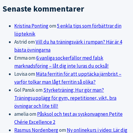
Senaste kommentarer
Kristina Ponting
om
5 enkla tips som förbättrar din
löpteknik
Astrid
om
Vill du ha träningsvärk i rumpan? Här är 4
bästa övningarna
Emma
om
6 vanliga sockerfällor med falsk
marknadsföring – låt dig inte luras du också!
Lovisa
om
Mäta ferritin för att upptäcka järnbrist –
varför tolkar man lågt ferritin så olika?
Gol Pansk
om
Styrketräning: Hur gör man?
Träningsupplägg för gym, repetitioner, vikt, bra
övningar och lite till!
amelia
om
Påsksol och test av syskonvagnen Petite
Chérie Excellence 2
Rasmus Nordenberg
om
Ny onlinekurs i video: Lär dig