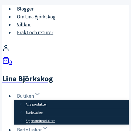
Skip
Bloggen
to
Om Lina Björkskog
content
Villkor
Frakt och returer
0
Lina Björkskog
Butiken
Alla produkter
Barfotaskor
Ergonomiprodukter
Barfotaskor