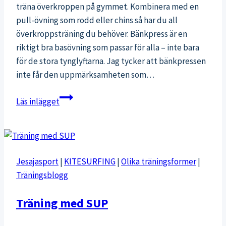
träna överkroppen på gymmet. Kombinera med en
pull-övning som rodd eller chins så har du all
överkroppsträning du behöver. Bänkpress är en
riktigt bra basövning som passar för alla – inte bara
för de stora tynglyftarna. Jag tycker att bänkpressen
inte får den uppmärksamheten som…
Veckans
Läs inlägget
övning:
Bänkpress
Jesajasport
|
KITESURFING
|
Olika träningsformer
|
Träningsblogg
Träning med SUP