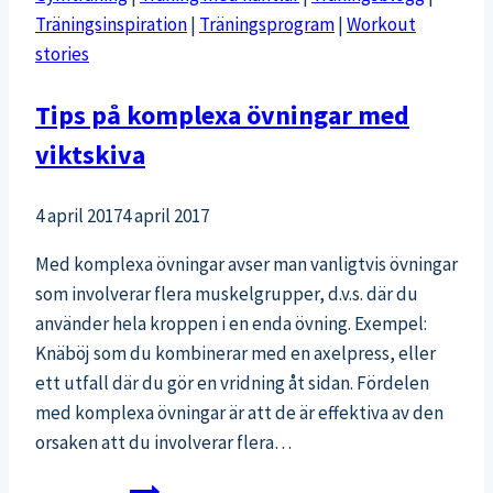
Träningsinspiration
|
Träningsprogram
|
Workout
stories
Tips på komplexa övningar med
viktskiva
4 april 2017
4 april 2017
Med komplexa övningar avser man vanligtvis övningar
som involverar flera muskelgrupper, d.v.s. där du
använder hela kroppen i en enda övning. Exempel:
Knäböj som du kombinerar med en axelpress, eller
ett utfall där du gör en vridning åt sidan. Fördelen
med komplexa övningar är att de är effektiva av den
orsaken att du involverar flera…
Tips