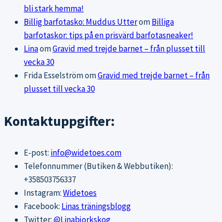
bli stark hemma!
Billig barfotasko: Muddus Utter
om
Billiga
barfotaskor: tips på en prisvärd barfotasneaker!
Lina
om
Gravid med trejde barnet – från plusset till
vecka 30
Frida Esselström
om
Gravid med trejde barnet – från
plusset till vecka 30
Kontaktuppgifter:
E-post:
info@widetoes.com
Telefonnummer (Butiken & Webbutiken):
+358503756337
Instagram:
Widetoes
Facebook:
Linas träningsblogg
Twitter:
@Linabjorkskog