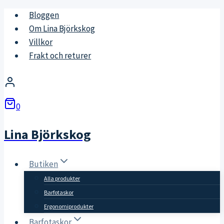
Skip
Bloggen
to
Om Lina Björkskog
content
Villkor
Frakt och returer
0
Lina Björkskog
Butiken
Alla produkter
Barfotaskor
Ergonomiprodukter
Barfotaskor