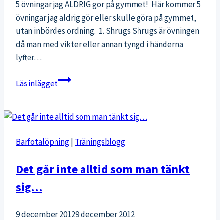
5 övningar jag ALDRIG gör på gymmet! Här kommer 5
övningar jag aldrig gör eller skulle göra på gymmet,
utan inbördes ordning. 1. Shrugs Shrugs är övningen
då man med vikter eller annan tyngd i händerna
lyfter…
5
Läs inlägget
övningar
jag
aldrig
gör
Barfotalöpning
|
Träningsblogg
på
gymmet
Det går inte alltid som man tänkt
sig…
9 december 2012
9 december 2012