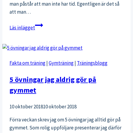
man påstår att man inte har tid. Egentligen är det så
att man…
Ta
Läs inlägget
kontroll
över
din
fritid:
Fakta om träning
|
Gymträning
|
Träningsblogg
så
får
5 övningar jag aldrig gör på
du
gymmet
mera
tid
för
10 oktober 2018
10 oktober 2018
att
Förra veckan skrev jag om 5 övningar jag alltid gör på
träna*
gymmet. Som rolig uppföljare presenterar jag därför