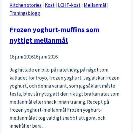
Kitchen stories
|
Kost
|
LCHF-kost
|
Mellanmål
|
Träningsblogg
Frozen yoghurt-muffins som
nyttigt mellanmål
16 juni 2016
16 juni 2016
Jag hittade en bild på nätet idag på något som
kallades för froyo, frozen yoghurt. Jag älskar frozen
yoghurt, och denna variant, som jag såklart måste
testa, blev så nyttig att den riktigt bra kan ätas som
mellanmål eller snack innan träning. Recept på
frozen yoghurt-mellanmål Frozen yoghurt-
mellanmålet tog väldigt snabbt att göra, och
innehåller bara…