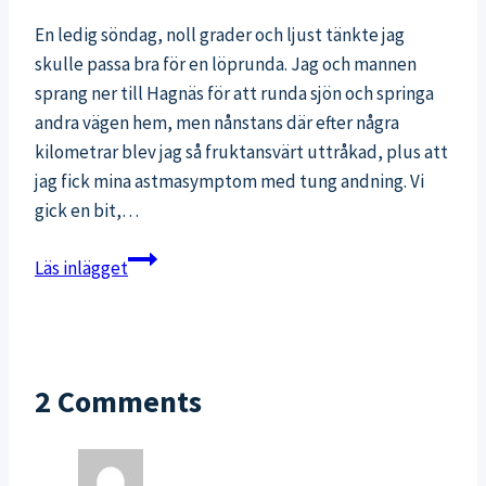
En ledig söndag, noll grader och ljust tänkte jag
skulle passa bra för en löprunda. Jag och mannen
sprang ner till Hagnäs för att runda sjön och springa
andra vägen hem, men nånstans där efter några
kilometrar blev jag så fruktansvärt uttråkad, plus att
jag fick mina astmasymptom med tung andning. Vi
gick en bit,…
Det
Läs inlägget
går
inte
alltid
som
2 Comments
man
tänkt
sig…