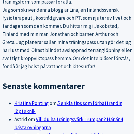
träningsform som passar för alla.
Jag som skriver denna blogg är Lina, en finlandssvensk
fysioterapeut , kostrådgivare och PT, som njuter av livet och
tar dagen som den kommer. Du hittar mig i Jakobstad,
Finland med min man Jonathan och barnen Arthur och
Greta. Jag planerar sällan mina träningspass utan gör det jag
har lust med. Oftast blir det avslappnad terränglöpning eller
svettigt kroppviktspass hemma. Om det inte blåser förstås,
för då är jag helst på vattnet och kitesurfar!
Senaste kommentarer
Kristina Ponting
om
5 enkla tips som förbättrar din
löpteknik
Astrid
om
Vill du ha träningsvärk i rumpan? Här är 4
bästa övningarna