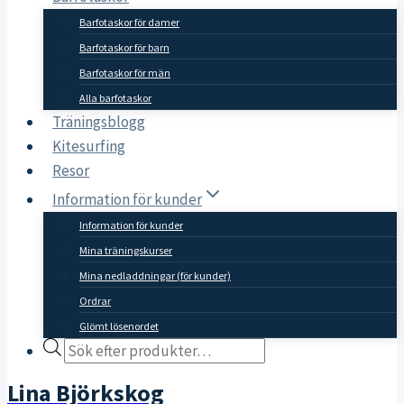
Barfotaskor för damer
Barfotaskor för barn
Barfotaskor för män
Alla barfotaskor
Träningsblogg
Kitesurfing
Resor
Information för kunder
Information för kunder
Mina träningskurser
Mina nedladdningar (för kunder)
Ordrar
Glömt lösenordet
Products
search
Lina Björkskog