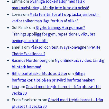
Emma
om
6 vanliga sockerfällor med falsk
marknadsföring – låt dig inte luras du också!
Lovisa
om
Mäta ferritin för att upptäcka järnbrist –
varför tolkar man lågt ferritin så olika?
Gol Pansk
om
Styrketräning: Hur gör man?
Träningsupplägg för gym, repetitioner, vikt, bra
övningar och lite till!
amelia
om
Påsksol och test av syskonvagnen Petite
Chérie Excellence 2
Rasmus Nordenberg
om
Ny onlinekurs i video: Lär dig
bli stark hemma!
Billig barfotasko: Muddus Utter
om
Billiga
barfotaskor: tips på en prisvärd barfotasneaker!
Lina
om
Gravid med trejde barnet – från plusset till
vecka 30
Frida Esselström
om
Gravid med trejde barnet – från
plusset till vecka 30