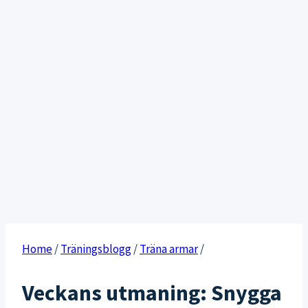
Home
/
Träningsblogg
/
Träna armar
/
Veckans utmaning: Snygga