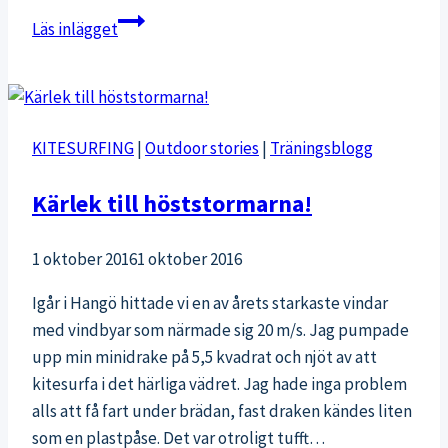
Frozen
Läs inlägget
yoghurt-
muffins
som
nyttigt
KITESURFING
|
Outdoor stories
|
Träningsblogg
mellanmål
Kärlek till höststormarna!
1 oktober 2016
1 oktober 2016
Igår i Hangö hittade vi en av årets starkaste vindar
med vindbyar som närmade sig 20 m/s. Jag pumpade
upp min minidrake på 5,5 kvadrat och njöt av att
kitesurfa i det härliga vädret. Jag hade inga problem
alls att få fart under brädan, fast draken kändes liten
som en plastpåse. Det var otroligt tufft…