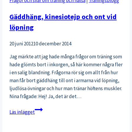
Frågor och svar om träning och hälsa
|
Träningsblogg
Gäddhäng, kinesiotejp och ont vid
löpning
20 juni 2012
10 december 2014
Jag märkte att jag hade många frågor om träning som
hade glömts bort i inkorgen, så här kommer några fler
i en salig blandning. Frågorna rör sig om allt från hur
man får bort gäddhäng till ont i armarna vid löpning,
ljudlösa övningar och hur man tränar höftens muskler.
Nina frågade: Hej! Ja, det är det…
Gäddhäng,
Läs inlägget
kinesiotejp
och