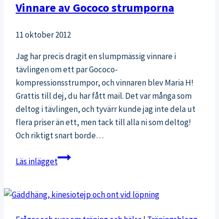
Vinnare av Gococo strumporna
11 oktober 2012
Jag har precis dragit en slumpmässig vinnare i
tävlingen om ett par Gococo-
kompressionsstrumpor, och vinnaren blev Maria H!
Grattis till dej, du har fått mail. Det var många som
deltog i tävlingen, och tyvärr kunde jag inte dela ut
flera priser än ett, men tack till alla ni som deltog!
Och riktigt snart borde…
Vinnare
Läs inlägget
av
Gococo
strumporna