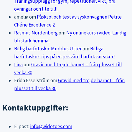
Träningsupplägg för gym, repetitioner, vikt, bra
övningar och lite till!
amelia
om
Påsksol och test av syskonvagnen Petite
Chérie Excellence 2
Rasmus Nordenberg
om
Ny onlinekurs i video: Lär dig
bli stark hemma!
Billig barfotasko: Muddus Utter
om
Billiga
barfotaskor: tips på en prisvärd barfotasneaker!
Lina
om
Gravid med trejde barnet – från plusset till
vecka 30
Frida Esselström
om
Gravid med trejde barnet – från
plusset till vecka 30
Kontaktuppgifter:
E-post:
info@widetoes.com