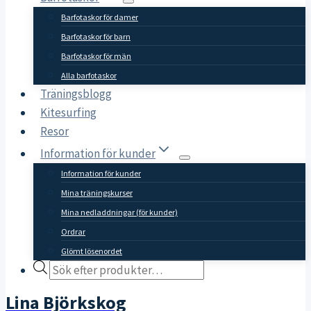
Barfotaskor för damer
Barfotaskor för barn
Barfotaskor för män
Alla barfotaskor
Träningsblogg
Kitesurfing
Resor
Information för kunder
Information för kunder
Mina träningskurser
Mina nedladdningar (för kunder)
Ordrar
Glömt lösenordet
Products
search
Lina Björkskog