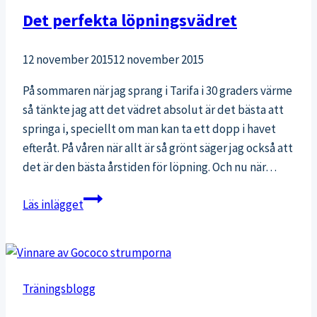
resa
Det perfekta löpningsvädret
och
hemma)
12 november 2015
12 november 2015
På sommaren när jag sprang i Tarifa i 30 graders värme
så tänkte jag att det vädret absolut är det bästa att
springa i, speciellt om man kan ta ett dopp i havet
efteråt. På våren när allt är så grönt säger jag också att
det är den bästa årstiden för löpning. Och nu när…
Det
Läs inlägget
perfekta
löpningsvädret
Träningsblogg