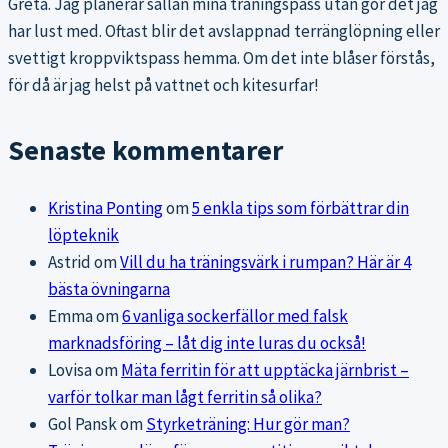
Greta. Jag planerar sällan mina träningspass utan gör det jag
har lust med. Oftast blir det avslappnad terränglöpning eller
svettigt kroppviktspass hemma. Om det inte blåser förstås,
för då är jag helst på vattnet och kitesurfar!
Senaste kommentarer
Kristina Ponting
om
5 enkla tips som förbättrar din
löpteknik
Astrid
om
Vill du ha träningsvärk i rumpan? Här är 4
bästa övningarna
Emma
om
6 vanliga sockerfällor med falsk
marknadsföring – låt dig inte luras du också!
Lovisa
om
Mäta ferritin för att upptäcka järnbrist –
varför tolkar man lågt ferritin så olika?
Gol Pansk
om
Styrketräning: Hur gör man?