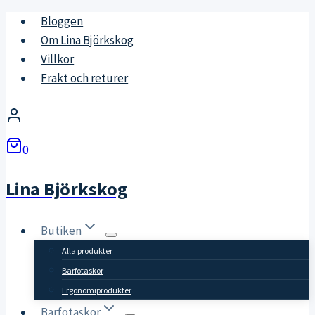
Skip
Bloggen
to
Om Lina Björkskog
content
Villkor
Frakt och returer
0
Lina Björkskog
Butiken
Alla produkter
Barfotaskor
Ergonomiprodukter
Barfotaskor