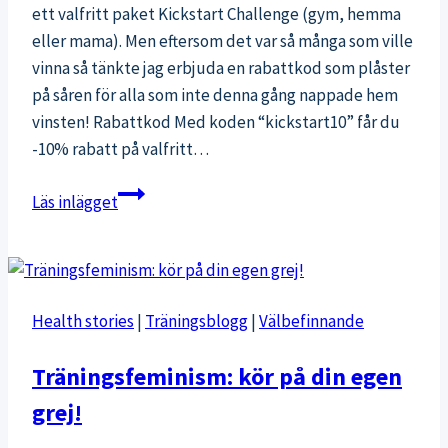
ett valfritt paket Kickstart Challenge (gym, hemma
eller mama). Men eftersom det var så många som ville
vinna så tänkte jag erbjuda en rabattkod som plåster
på såren för alla som inte denna gång nappade hem
vinsten! Rabattkod Med koden “kickstart10” får du
-10% rabatt på valfritt…
Rabatt
Läs inlägget
på
alla
Kickstart
Challenge-
Health stories
|
Träningsblogg
|
Välbefinnande
paket
Träningsfeminism: kör på din egen
grej!