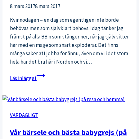
8 mars 2017
8 mars 2017
Kvinnodagen – en dag som egentligen inte borde
behövas men som självklart behövs. Idag tänker jag
främst på alla BB:n som stänger ner, när jag själv sitter
här med en mage som snart exploderar. Det finns
många saker att jobba för ännu, även om vi i det stora
hela har det bra här i Norden och vi…
Träningsfeminism:
Läs inlägget
kör
på
din
egen
VARDAGLIGT
grej!
Vår bärsele och bästa babygrejs (på