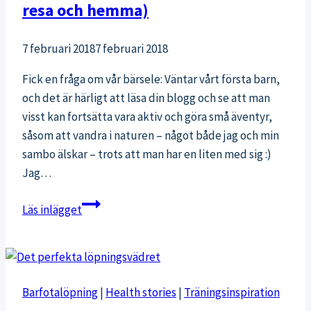
resa och hemma)
7 februari 2018
7 februari 2018
Fick en fråga om vår bärsele: Väntar vårt första barn,
och det är härligt att läsa din blogg och se att man
visst kan fortsätta vara aktiv och göra små äventyr,
såsom att vandra i naturen – något både jag och min
sambo älskar – trots att man har en liten med sig :)
Jag…
Vår
Läs inlägget
bärsele
och
bästa
babygrejs
Barfotalöpning
|
Health stories
|
Träningsinspiration
(på