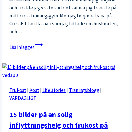
och trodde jag visste vad det var när jag tränade på
mitt crosstraining-gym. Men jag började träna på
CrossFit Lauttasaari som jag hittade om husknuten,
och…
10
Läs inlägget
saker
du
inte
visste
om
Frukost
|
Kost
|
Life stories
|
Träningsblogg
|
CrossFit
VARDAGLIGT
15 bilder på en solig
inflyttningshelg och frukost på