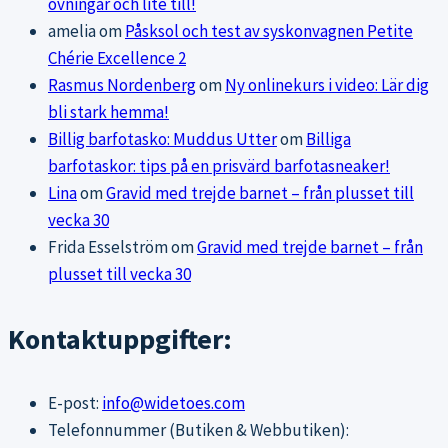
övningar och lite till!
amelia
om
Påsksol och test av syskonvagnen Petite
Chérie Excellence 2
Rasmus Nordenberg
om
Ny onlinekurs i video: Lär dig
bli stark hemma!
Billig barfotasko: Muddus Utter
om
Billiga
barfotaskor: tips på en prisvärd barfotasneaker!
Lina
om
Gravid med trejde barnet – från plusset till
vecka 30
Frida Esselström
om
Gravid med trejde barnet – från
plusset till vecka 30
Kontaktuppgifter:
E-post:
info@widetoes.com
Telefonnummer (Butiken & Webbutiken):