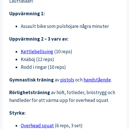
Lauttasaari:
Uppvärmning 1:
Assault bike som pulshöjare några minuter
Uppvärmning 2 – 3 varv av:
Kettlebellsving
(10 reps)
Knäböj (12 reps)
Rodd i ringar (10 reps)
Gymnastisk träning
av
pistols
och
handstående
.
Rörlighetsträning
av höft, fotleder, bröstrygg och
handleder för att värma upp för overhead squat.
Styrka:
Overhead squat
(6 reps, 3 set)