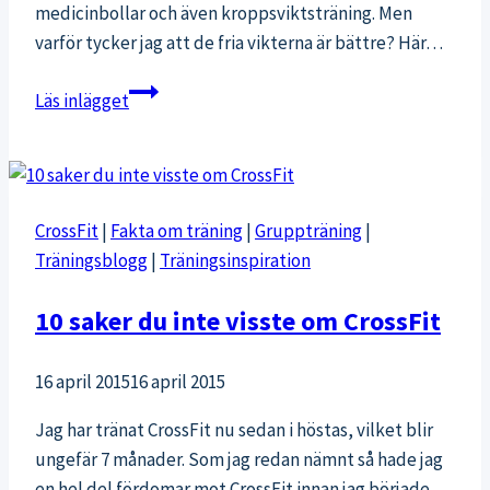
medicinbollar och även kroppsviktsträning. Men
varför tycker jag att de fria vikterna är bättre? Här…
14
Läs inlägget
orsaker
att
träna
med
CrossFit
|
Fakta om träning
|
Gruppträning
|
fria
Träningsblogg
|
Träningsinspiration
vikter
istället
10 saker du inte visste om CrossFit
för
maskiner
16 april 2015
16 april 2015
Jag har tränat CrossFit nu sedan i höstas, vilket blir
ungefär 7 månader. Som jag redan nämnt så hade jag
en hel del fördomar mot CrossFit innan jag började