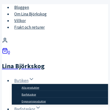
Skip
Bloggen
to
Om Lina Björkskog
content
Villkor
Frakt och returer
0
Lina Björkskog
Butiken
Alla produkter
Barfotaskor
Ergonomiprodukter
Barfotaskor