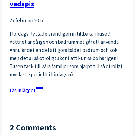
vedspis
27 februari 2017
I lördags flyttade vi äntligen in tillbaka i huset!
Vattnet är på igen och badrummet går att använda.
Ännu är det en del att göra både i badrum och kök
men det är så otroligt skönt att kunna bo här igen!
Tusen tack till våra familjer som hjälpt till så otroligt
mycket, speciellt i lördags när…
15
Läs inlägget
bilder
på
en
solig
2 Comments
inflyttningshelg