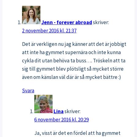
och
frukost
på
Jenn - forever abroad
skriver:
vedspis
2 november 2016 kl. 21:37
Det är verkligen nu jag känner att det är jobbigt
att inte ha gymmet supernära och inte kunna
cykla dit utan behöva ta buss…. Tröskeln att ta
sig till gymmet blev plötsligt så mycket större
även om känslan väl där är så mycket bättre :)
Svara
Lina
skriver:
6 november 2016 kl. 20:29
Ja, visst är det en fördel att ha gymmet