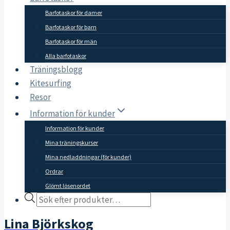
Barfotaskor för damer
Barfotaskor för barn
Barfotaskor för män
Alla barfotaskor
Träningsblogg
Kitesurfing
Resor
Information för kunder
Information för kunder
Mina träningskurser
Mina nedladdningar (för kunder)
Ordrar
Glömt lösenordet
Products
search
Lina Björkskog