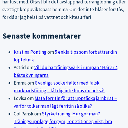
har lust med. Oftast blir det avslappnad terränglöpning eller
svettigt kroppviktspass hemma. Om det inte blåser förstås,
för då är jag helst på vattnet och kitesurfar!
Senaste kommentarer
Kristina Ponting
om
5 enkla tips som förbättrar din
löpteknik
Astrid
om
Vill du ha träningsvärk i rumpan? Här är 4
bästa övningarna
Emma
om
6 vanliga sockerfällor med falsk
marknadsföring – låt dig inte luras du också!
Lovisa
om
Mäta ferritin för att upptäcka järnbrist –
varför tolkar man lågt ferritin så olika?
Gol Pansk
om
Styrketräning: Hur gör man?
Träningsupplägg för gym, repetitioner, vikt, bra