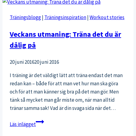
Träningsblogg
|
Träningsinspiration
|
Workout stories
Veckans utmaning: Träna det du är
dålig på
20 juni 2016
20 juni 2016
I träning är det väldigt lätt att träna endast det man
redan kan – både för att man vet hur man ska göra
och för att man känner sig bra på det man gör. Men
tänk så mycket man går miste om, när man alltid
tränar samma sak! Vad är din svaga sida när det…
Veckans
Läs inlägget
utmaning: