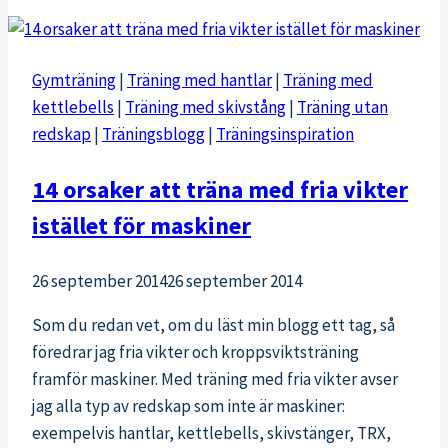
Träna
det
du
Gymträning
|
Träning med hantlar
|
Träning med
är
kettlebells
|
Träning med skivstång
|
Träning utan
dålig
redskap
|
Träningsblogg
|
Träningsinspiration
på
14 orsaker att träna med fria vikter
istället för maskiner
26 september 2014
26 september 2014
Som du redan vet, om du läst min blogg ett tag, så
föredrar jag fria vikter och kroppsviktsträning
framför maskiner. Med träning med fria vikter avser
jag alla typ av redskap som inte är maskiner:
exempelvis hantlar, kettlebells, skivstänger, TRX,