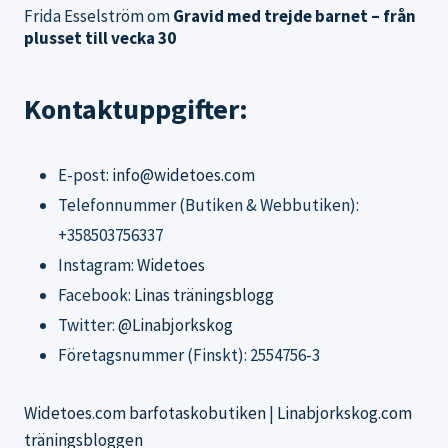
Frida Esselström
om
Gravid med trejde barnet – från
plusset till vecka 30
Kontaktuppgifter:
E-post:
info@widetoes.com
Telefonnummer (Butiken & Webbutiken):
+358503756337
Instagram:
Widetoes
Facebook:
Linas träningsblogg
Twitter:
@Linabjorkskog
Företagsnummer (Finskt): 2554756-3
Widetoes.com barfotaskobutiken
|
Linabjorkskog.com
träningsbloggen