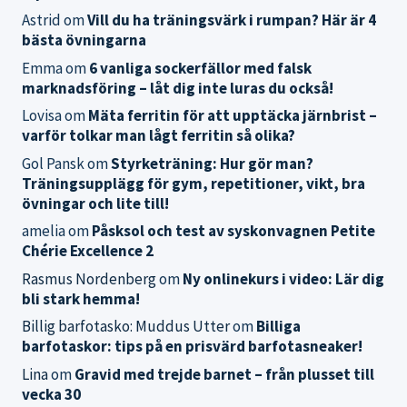
Astrid
om
Vill du ha träningsvärk i rumpan? Här är 4
bästa övningarna
Emma
om
6 vanliga sockerfällor med falsk
marknadsföring – låt dig inte luras du också!
Lovisa
om
Mäta ferritin för att upptäcka järnbrist –
varför tolkar man lågt ferritin så olika?
Gol Pansk
om
Styrketräning: Hur gör man?
Träningsupplägg för gym, repetitioner, vikt, bra
övningar och lite till!
amelia
om
Påsksol och test av syskonvagnen Petite
Chérie Excellence 2
Rasmus Nordenberg
om
Ny onlinekurs i video: Lär dig
bli stark hemma!
Billig barfotasko: Muddus Utter
om
Billiga
barfotaskor: tips på en prisvärd barfotasneaker!
Lina
om
Gravid med trejde barnet – från plusset till
vecka 30