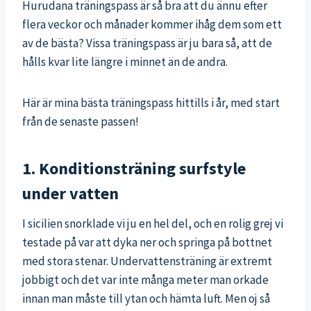
Hurudana träningspass är så bra att du ännu efter
flera veckor och månader kommer ihåg dem som ett
av de bästa? Vissa träningspass är ju bara så, att de
hålls kvar lite längre i minnet än de andra.
Här är mina bästa träningspass hittills i år, med start
från de senaste passen!
1. Konditionsträning surfstyle
under vatten
I sicilien snorklade vi ju en hel del, och en rolig grej vi
testade på var att dyka ner och springa på bottnet
med stora stenar. Undervattensträning är extremt
jobbigt och det var inte många meter man orkade
innan man måste till ytan och hämta luft. Men oj så