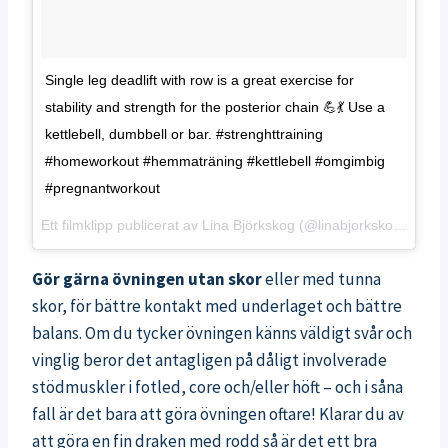
Single leg deadlift with row is a great exercise for
stability and strength for the posterior chain 💪💃 Use a
kettlebell, dumbbell or bar. #strenghttraining
#homeworkout #hemmaträning #kettlebell #omgimbig
#pregnantworkout
Ett filmklipp publicerat av Lina Björkskog (@linabjorkskog)
Jan 4
Gör gärna övningen utan skor
eller med tunna
skor, för bättre kontakt med underlaget och bättre
balans. Om du tycker övningen känns väldigt svår och
vinglig beror det antagligen på dåligt involverade
stödmuskler i fotled, core och/eller höft – och i såna
fall är det bara att göra övningen oftare! Klarar du av
att göra en fin draken med rodd så är det ett bra