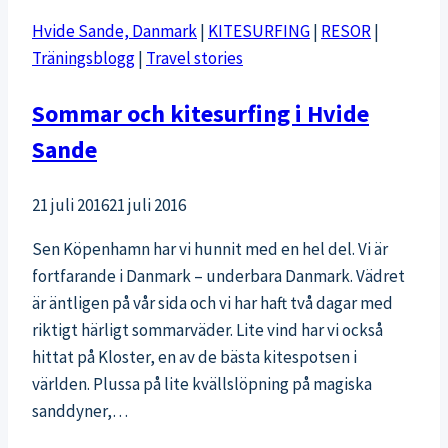
Hvide Sande, Danmark
|
KITESURFING
|
RESOR
|
Träningsblogg
|
Travel stories
Sommar och kitesurfing i Hvide
Sande
21 juli 2016
21 juli 2016
Sen Köpenhamn har vi hunnit med en hel del. Vi är
fortfarande i Danmark – underbara Danmark. Vädret
är äntligen på vår sida och vi har haft två dagar med
riktigt härligt sommarväder. Lite vind har vi också
hittat på Kloster, en av de bästa kitespotsen i
världen. Plussa på lite kvällslöpning på magiska
sanddyner,…