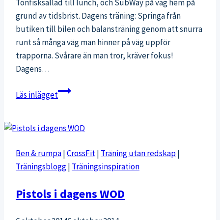
Tonfisksallad till lunch, och SubWay på väg hem på
grund av tidsbrist. Dagens träning: Springa från
butiken till bilen och balansträning genom att snurra
runt så många väg man hinner på väg uppför
trapporna. Svårare än man tror, kräver fokus!
Dagens…
Min
Läs inlägget
dag,
kort
och
gott
Ben & rumpa
|
CrossFit
|
Träning utan redskap
|
Träningsblogg
|
Träningsinspiration
Pistols i dagens WOD