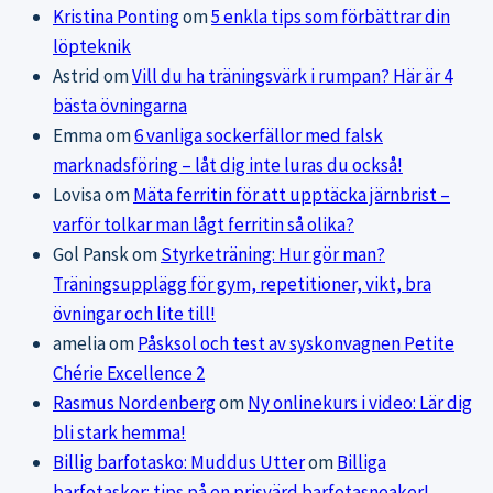
Kristina Ponting
om
5 enkla tips som förbättrar din
löpteknik
Astrid
om
Vill du ha träningsvärk i rumpan? Här är 4
bästa övningarna
Emma
om
6 vanliga sockerfällor med falsk
marknadsföring – låt dig inte luras du också!
Lovisa
om
Mäta ferritin för att upptäcka järnbrist –
varför tolkar man lågt ferritin så olika?
Gol Pansk
om
Styrketräning: Hur gör man?
Träningsupplägg för gym, repetitioner, vikt, bra
övningar och lite till!
amelia
om
Påsksol och test av syskonvagnen Petite
Chérie Excellence 2
Rasmus Nordenberg
om
Ny onlinekurs i video: Lär dig
bli stark hemma!
Billig barfotasko: Muddus Utter
om
Billiga
barfotaskor: tips på en prisvärd barfotasneaker!