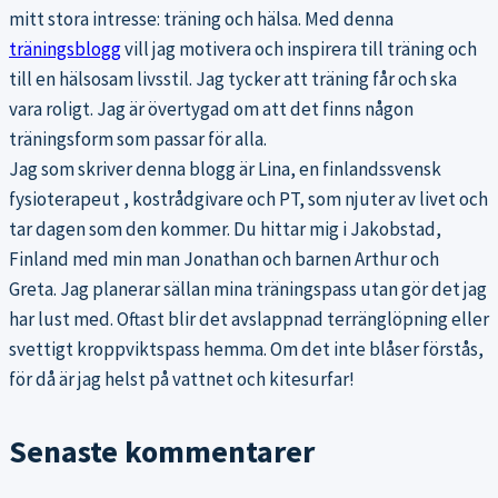
mitt stora intresse: träning och hälsa. Med denna
träningsblogg
vill jag motivera och inspirera till träning och
till en hälsosam livsstil. Jag tycker att träning får och ska
vara roligt. Jag är övertygad om att det finns någon
träningsform som passar för alla.
Jag som skriver denna blogg är Lina, en finlandssvensk
fysioterapeut , kostrådgivare och PT, som njuter av livet och
tar dagen som den kommer. Du hittar mig i Jakobstad,
Finland med min man Jonathan och barnen Arthur och
Greta. Jag planerar sällan mina träningspass utan gör det jag
har lust med. Oftast blir det avslappnad terränglöpning eller
svettigt kroppviktspass hemma. Om det inte blåser förstås,
för då är jag helst på vattnet och kitesurfar!
Senaste kommentarer