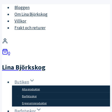
Skip
Bloggen
to
Om Lina Björkskog
content
Villkor
Frakt och returer
0
Lina Björkskog
Butiken
Alla produkter
Barfotaskor
Ergonomiprodukter
Barfotaskor