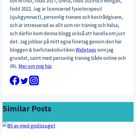
son Arthur, född 2017, Greta, född 2019 och Morgan,
född 2022. Jag är licensierad fysioterapeut
(sjukgymnast), personlig tränare och kostrådgivare,
och är intresserad av allt som rör träning och hälsa,
och därför kom denna blogg också att handla om just
det. Jag jobbar på mitt egna företag genom den här
bloggen & barfotaskobutiken
Widetoes
som jag
grundat, samt med personlig träning både online och
IRL.
Mer om mig här
.
Similar Posts