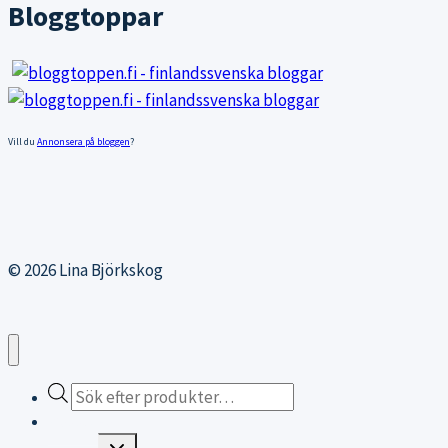
Bloggtoppar
Vill du
Annonsera på bloggen
?
© 2026 Lina Björkskog
Products
search
Webbutiken
Expand