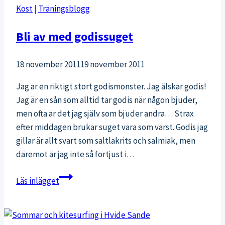
Kost
|
Träningsblogg
Bli av med godissuget
18 november 2011
19 november 2011
Jag är en riktigt stort godismonster. Jag älskar godis!
Jag är en sån som alltid tar godis när någon bjuder,
men ofta är det jag själv som bjuder andra… Strax
efter middagen brukar suget vara som värst. Godis jag
gillar är allt svart som saltlakrits och salmiak, men
däremot är jag inte så förtjust i…
Bli
Läs inlägget
av
med
godissuget