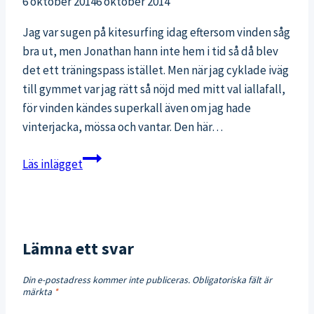
6 oktober 2014
6 oktober 2014
Jag var sugen på kitesurfing idag eftersom vinden såg
bra ut, men Jonathan hann inte hem i tid så då blev
det ett träningspass istället. Men när jag cyklade iväg
till gymmet var jag rätt så nöjd med mitt val iallafall,
för vinden kändes superkall även om jag hade
vinterjacka, mössa och vantar. Den här…
Pistols
Läs inlägget
i
dagens
WOD
Lämna ett svar
Din e-postadress kommer inte publiceras.
Obligatoriska fält är
märkta
*