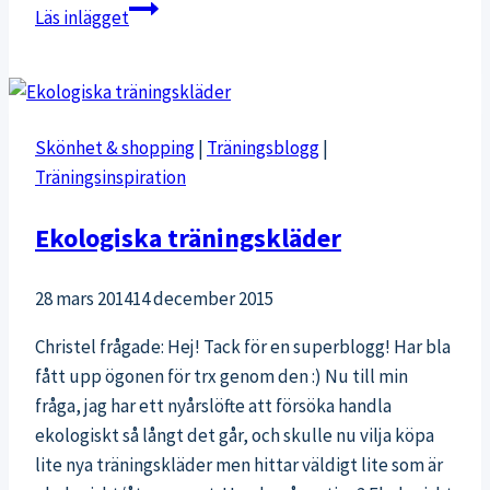
Sommar
Läs inlägget
och
kitesurfing
i
Hvide
Skönhet & shopping
|
Träningsblogg
|
Sande
Träningsinspiration
Ekologiska träningskläder
28 mars 2014
14 december 2015
Christel frågade: Hej! Tack för en superblogg! Har bla
fått upp ögonen för trx genom den :) Nu till min
fråga, jag har ett nyårslöfte att försöka handla
ekologiskt så långt det går, och skulle nu vilja köpa
lite nya träningskläder men hittar väldigt lite som är