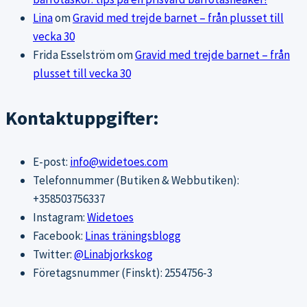
Lina
om
Gravid med trejde barnet – från plusset till
vecka 30
Frida Esselström
om
Gravid med trejde barnet – från
plusset till vecka 30
Kontaktuppgifter:
E-post:
info@widetoes.com
Telefonnummer (Butiken & Webbutiken):
+358503756337
Instagram:
Widetoes
Facebook:
Linas träningsblogg
Twitter:
@Linabjorkskog
Företagsnummer (Finskt): 2554756-3