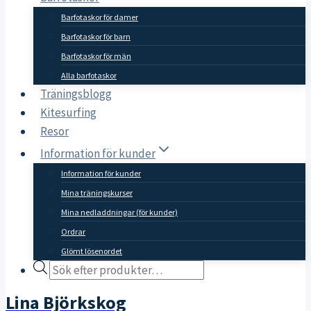
Barfotaskor för damer
Barfotaskor för barn
Barfotaskor för män
Alla barfotaskor
Träningsblogg
Kitesurfing
Resor
Information för kunder
Information för kunder
Mina träningskurser
Mina nedladdningar (för kunder)
Ordrar
Glömt lösenordet
Products
search
Lina Björkskog