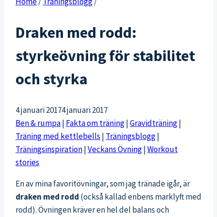
Home
/
Träningsblogg
/
Draken med rodd:
styrkeövning för stabilitet
och styrka
4 januari 2017
4 januari 2017
Ben & rumpa
|
Fakta om träning
|
Gravidträning
|
Träning med kettlebells
|
Träningsblogg
|
Träningsinspiration
|
Veckans Övning
|
Workout
stories
En av mina favoritövningar, som jag tränade igår, är
draken med rodd
(också kallad enbens marklyft med
rodd). Övningen kräver en hel del balans och