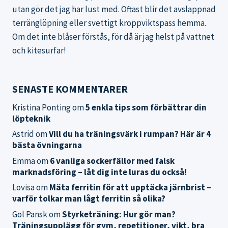
utan gör det jag har lust med. Oftast blir det avslappnad
terränglöpning eller svettigt kroppviktspass hemma.
Om det inte blåser förstås, för då är jag helst på vattnet
och kitesurfar!
SENASTE KOMMENTARER
Kristina Ponting
om
5 enkla tips som förbättrar din
löpteknik
Astrid
om
Vill du ha träningsvärk i rumpan? Här är 4
bästa övningarna
Emma
om
6 vanliga sockerfällor med falsk
marknadsföring – låt dig inte luras du också!
Lovisa
om
Mäta ferritin för att upptäcka järnbrist –
varför tolkar man lågt ferritin så olika?
Gol Pansk
om
Styrketräning: Hur gör man?
Träningsupplägg för gym, repetitioner, vikt, bra