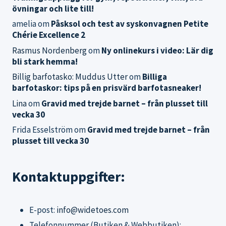
övningar och lite till!
amelia
om
Påsksol och test av syskonvagnen Petite
Chérie Excellence 2
Rasmus Nordenberg
om
Ny onlinekurs i video: Lär dig
bli stark hemma!
Billig barfotasko: Muddus Utter
om
Billiga
barfotaskor: tips på en prisvärd barfotasneaker!
Lina
om
Gravid med trejde barnet – från plusset till
vecka 30
Frida Esselström
om
Gravid med trejde barnet – från
plusset till vecka 30
Kontaktuppgifter:
E-post:
info@widetoes.com
Telefonnummer (Butiken & Webbutiken):