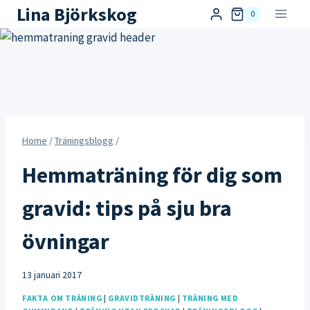
Skip
Lina Björkskog
0
to
content
Home
/
Träningsblogg
/
Hemmaträning för dig som
gravid: tips på sju bra
övningar
13 januari 2017
FAKTA OM TRÄNING
|
GRAVIDTRÄNING
|
TRÄNING MED