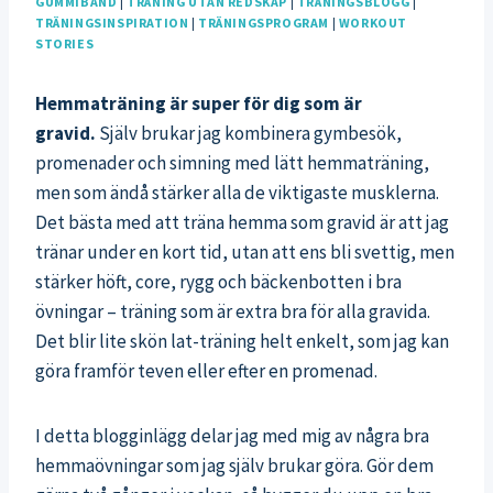
GUMMIBAND
|
TRÄNING UTAN REDSKAP
|
TRÄNINGSBLOGG
|
TRÄNINGSINSPIRATION
|
TRÄNINGSPROGRAM
|
WORKOUT
STORIES
Hemmaträning är super för dig som är
gravid.
Själv brukar jag kombinera gymbesök,
promenader och simning med lätt hemmaträning,
men som ändå stärker alla de viktigaste musklerna.
Det bästa med att träna hemma som gravid är att jag
tränar under en kort tid, utan att ens bli svettig, men
stärker höft, core, rygg och bäckenbotten i bra
övningar – träning som är extra bra för alla gravida.
Det blir lite skön lat-träning helt enkelt, som jag kan
göra framför teven eller efter en promenad.
I detta blogginlägg delar jag med mig av några bra
hemmaövningar som jag själv brukar göra. Gör dem