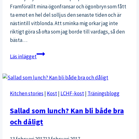
Framförallt mina ögonfransar och ögonbryn som fått
ta emot en hel del solljus den senaste tiden och är
nästintill vitblonda. Att sminka mig orkar jag inte
riktigt göra så ofta som jag borde till vardags, så den
bästa…
Kosmetologbesök
Läs inlägget
och
hemmagjord
peeling
Kitchen stories
|
Kost
|
LCHF-kost
|
Träningsblogg
Sallad som lunch? Kan bli både bra
och dåligt
13 februari 2017
13 februari 2017