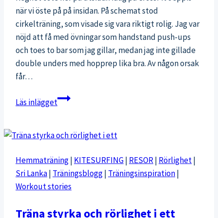
när vi öste på på insidan. På schemat stod
cirkelträning, som visade sig vara riktigt rolig. Jag var
nöjd att få med övningar som handstand push-ups
och toes to bar som jag gillar, medan jag inte gillade
double unders med hopprep lika bra. Av någon orsak
får…
Svettig
Läs inlägget
cirkelträning
och
välbehövlig
foamrolling
Hemmaträning
|
KITESURFING
|
RESOR
|
Rörlighet
|
Sri Lanka
|
Träningsblogg
|
Träningsinspiration
|
Workout stories
Träna styrka och rörlighet i ett