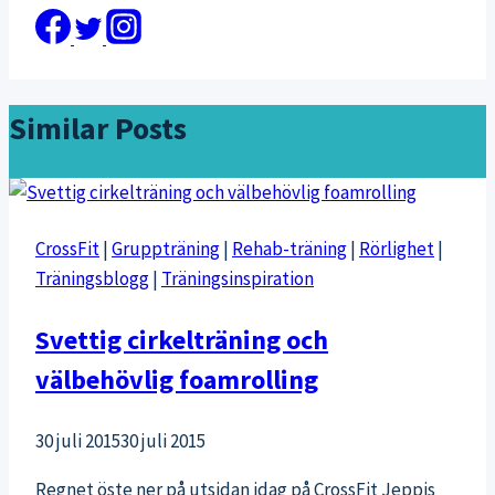
Similar Posts
CrossFit
|
Gruppträning
|
Rehab-träning
|
Rörlighet
|
Träningsblogg
|
Träningsinspiration
Svettig cirkelträning och
välbehövlig foamrolling
30 juli 2015
30 juli 2015
Regnet öste ner på utsidan idag på CrossFit Jeppis