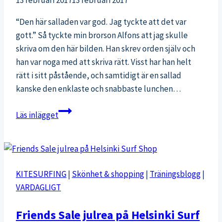
“Den här salladen var god. Jag tyckte att det var
gott.” Så tyckte min brorson Alfons att jag skulle
skriva om den här bilden. Han skrev orden själv och
han var noga med att skriva rätt. Visst har han helt
rätt i sitt påstående, och samtidigt är en sallad
kanske den enklaste och snabbaste lunchen…
Sallad
Läs inlägget
som
lunch?
Kan
bli
KITESURFING
|
Skönhet & shopping
|
Träningsblogg
|
både
VARDAGLIGT
bra
och
Friends Sale julrea på Helsinki Surf
dåligt