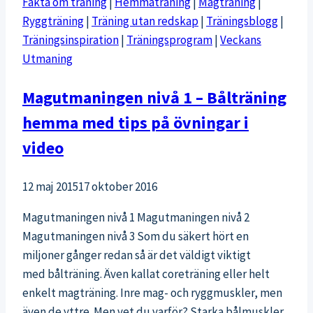
Fakta om träning
|
Hemmaträning
|
Magträning
|
Ryggträning
|
Träning utan redskap
|
Träningsblogg
|
Träningsinspiration
|
Träningsprogram
|
Veckans
Utmaning
Magutmaningen nivå 1 – Bålträning
hemma med tips på övningar i
video
12 maj 2015
17 oktober 2016
Magutmaningen nivå 1 Magutmaningen nivå 2
Magutmaningen nivå 3 Som du säkert hört en
miljoner gånger redan så är det väldigt viktigt
med bålträning. Även kallat coreträning eller helt
enkelt magträning. Inre mag- och ryggmuskler, men
även de yttre. Men vet du varför? Starka bålmuskler