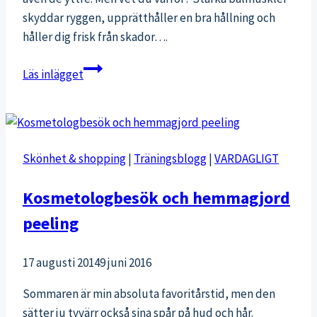
skyddar ryggen, upprätthåller en bra hållning och
håller dig frisk från skador….
Magutmaningen
Läs inlägget
nivå
1
–
Bålträning
Skönhet & shopping
|
Träningsblogg
|
VARDAGLIGT
hemma
med
Kosmetologbesök och hemmagjord
tips
peeling
på
övningar
i
17 augusti 2014
9 juni 2016
video
Sommaren är min absoluta favoritårstid, men den
sätter ju tyvärr också sina spår på hud och hår.