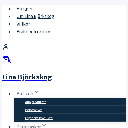
Skip
Bloggen
to
Om Lina Björkskog
content
Villkor
Frakt och returer
0
Lina Björkskog
Butiken
Alla produkter
Barfotaskor
Ergonomiprodukter
Barfotaskor