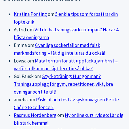
Kristina Ponting
om
5 enkla tips som förbättrar din
löpteknik
Astrid
om
Vill du ha träningsvärk i rumpan? Här är 4
bästa övningarna
Emma
om
6 vanliga sockerfällor med falsk
marknadsföring – låt dig inte luras du också!
Lovisa
om
Mäta ferritin för att upptäcka järnbrist –
varför tolkar man lågt ferritin så olika?
Gol Pansk
om
Styrketräning: Hur gör man?
Träningsupplägg för gym, repetitioner, vikt, bra
övningar och lite till!
amelia
om
Påsksol och test av syskonvagnen Petite
Chérie Excellence 2
Rasmus Nordenberg
om
Ny onlinekurs i video: Lär dig
bli stark hemma!