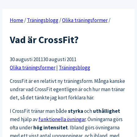
Home
/
Träningsblogg
/
Olika träningsformer
/
Vad är CrossFit?
30 augusti 2011
30 augusti 2011
Olika träningsformer
|
Träningsblogg
CrossFit är en relativt ny träningsform. Många kanske
undrar vad CrossFit egentligen är och hur man tränar
det, så det tänkte jag kort förklara här.
I CrossFit tränar man både
styrka
och
uthållighet
med hjälp av
funktionella övningar
. Övningarna görs
ofta under
hög intensitet
. Ibland görs övningarna
med ett visst antal upprepningar, och ibland med