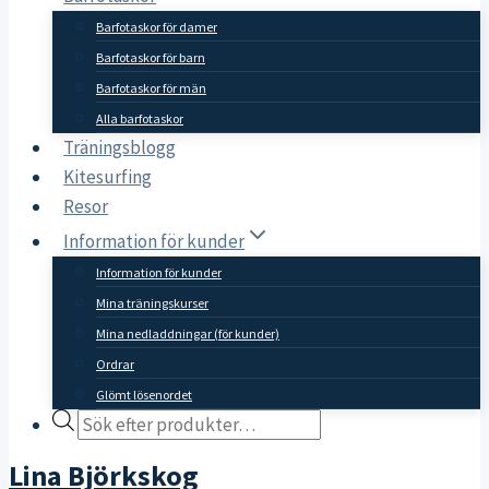
Barfotaskor för damer
Barfotaskor för barn
Barfotaskor för män
Alla barfotaskor
Träningsblogg
Kitesurfing
Resor
Information för kunder
Information för kunder
Mina träningskurser
Mina nedladdningar (för kunder)
Ordrar
Glömt lösenordet
Products
search
Lina Björkskog