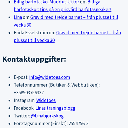
Billig barfotasko: Muddus Utter
om
Billiga
barfotaskor: tips på en prisvärd barfotasneaker!
Lina
om
Gravid med trejde barnet – från plusset till
vecka 30
Frida Esselström
om
Gravid med trejde barnet – från
plusset till vecka 30
Kontaktuppgifter:
E-post:
info@widetoes.com
Telefonnummer (Butiken & Webbutiken):
+358503756337
Instagram:
Widetoes
Facebook:
Linas träningsblogg
Twitter:
@Linabjorkskog
Företagsnummer (Finskt): 2554756-3