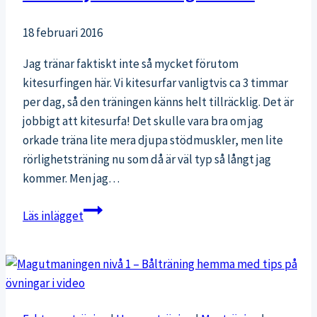
18 februari 2016
Jag tränar faktiskt inte så mycket förutom
kitesurfingen här. Vi kitesurfar vanligtvis ca 3 timmar
per dag, så den träningen känns helt tillräcklig. Det är
jobbigt att kitesurfa! Det skulle vara bra om jag
orkade träna lite mera djupa stödmuskler, men lite
rörlighetsträning nu som då är väl typ så långt jag
kommer. Men jag…
Träna
Läs inlägget
styrka
och
rörlighet
i
ett