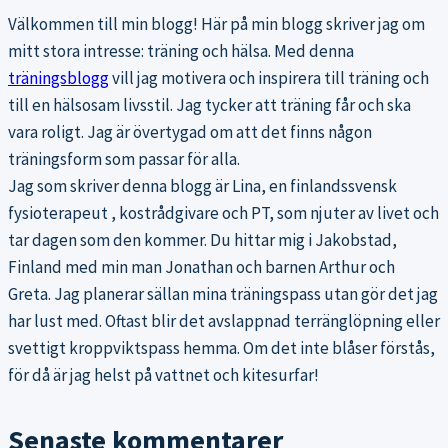
Välkommen till min blogg! Här på min blogg skriver jag om
mitt stora intresse: träning och hälsa. Med denna
träningsblogg
vill jag motivera och inspirera till träning och
till en hälsosam livsstil. Jag tycker att träning får och ska
vara roligt. Jag är övertygad om att det finns någon
träningsform som passar för alla.
Jag som skriver denna blogg är Lina, en finlandssvensk
fysioterapeut , kostrådgivare och PT, som njuter av livet och
tar dagen som den kommer. Du hittar mig i Jakobstad,
Finland med min man Jonathan och barnen Arthur och
Greta. Jag planerar sällan mina träningspass utan gör det jag
har lust med. Oftast blir det avslappnad terränglöpning eller
svettigt kroppviktspass hemma. Om det inte blåser förstås,
för då är jag helst på vattnet och kitesurfar!
Senaste kommentarer