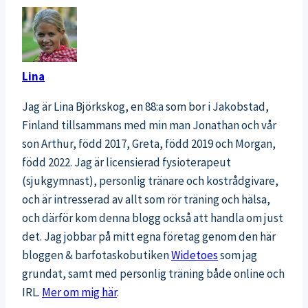
Lina
Jag är Lina Björkskog, en 88:a som bor i Jakobstad,
Finland tillsammans med min man Jonathan och vår
son Arthur, född 2017, Greta, född 2019 och Morgan,
född 2022. Jag är licensierad fysioterapeut
(sjukgymnast), personlig tränare och kostrådgivare,
och är intresserad av allt som rör träning och hälsa,
och därför kom denna blogg också att handla om just
det. Jag jobbar på mitt egna företag genom den här
bloggen & barfotaskobutiken
Widetoes
som jag
grundat, samt med personlig träning både online och
IRL.
Mer om mig här
.