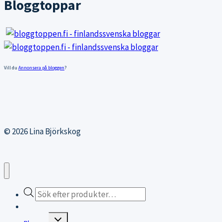
Bloggtoppar
Vill du
Annonsera på bloggen
?
© 2026 Lina Björkskog
Products
search
Webbutiken
Expand