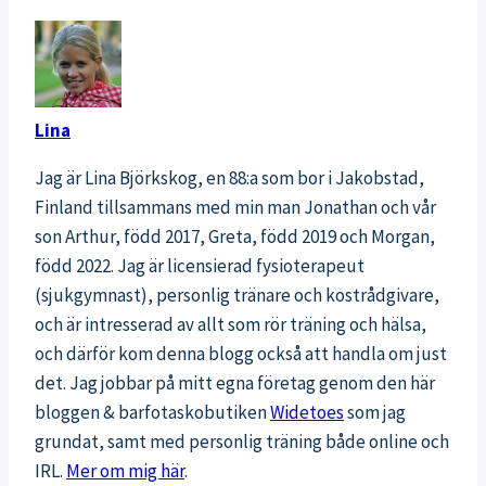
Lina
Jag är Lina Björkskog, en 88:a som bor i Jakobstad,
Finland tillsammans med min man Jonathan och vår
son Arthur, född 2017, Greta, född 2019 och Morgan,
född 2022. Jag är licensierad fysioterapeut
(sjukgymnast), personlig tränare och kostrådgivare,
och är intresserad av allt som rör träning och hälsa,
och därför kom denna blogg också att handla om just
det. Jag jobbar på mitt egna företag genom den här
bloggen & barfotaskobutiken
Widetoes
som jag
grundat, samt med personlig träning både online och
IRL.
Mer om mig här
.