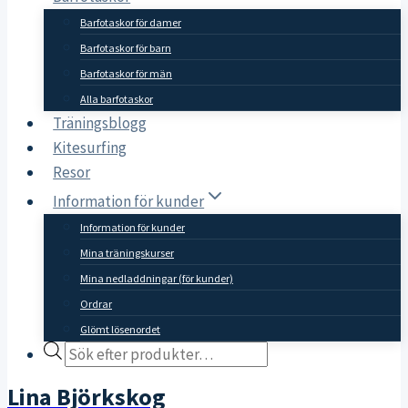
Barfotaskor för damer
Barfotaskor för barn
Barfotaskor för män
Alla barfotaskor
Träningsblogg
Kitesurfing
Resor
Information för kunder
Information för kunder
Mina träningskurser
Mina nedladdningar (för kunder)
Ordrar
Glömt lösenordet
Products
search
Lina Björkskog