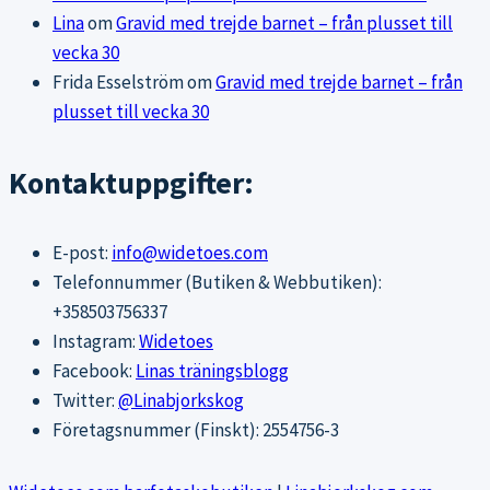
Lina
om
Gravid med trejde barnet – från plusset till
vecka 30
Frida Esselström
om
Gravid med trejde barnet – från
plusset till vecka 30
Kontaktuppgifter:
E-post:
info@widetoes.com
Telefonnummer (Butiken & Webbutiken):
+358503756337
Instagram:
Widetoes
Facebook:
Linas träningsblogg
Twitter:
@Linabjorkskog
Företagsnummer (Finskt): 2554756-3