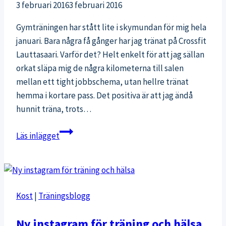
3 februari 2016
3 februari 2016
Gymträningen har stått lite i skymundan för mig hela
januari. Bara några få gånger har jag tränat på Crossfit
Lauttasaari. Varför det? Helt enkelt för att jag sällan
orkat släpa mig de några kilometerna till salen
mellan ett tight jobbschema, utan hellre tränat
hemma i kortare pass. Det positiva är att jag ändå
hunnit träna, trots…
Hur
Läs inlägget
snabbt
försvinner
styrkan
efter
Kost
|
Träningsblogg
träningspaus?
Ny instagram för träning och hälsa