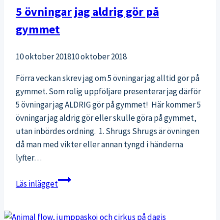
5 övningar jag aldrig gör på
gymmet
10 oktober 2018
10 oktober 2018
Förra veckan skrev jag om 5 övningar jag alltid gör på
gymmet. Som rolig uppföljare presenterar jag därför
5 övningar jag ALDRIG gör på gymmet! Här kommer 5
övningar jag aldrig gör eller skulle göra på gymmet,
utan inbördes ordning. 1. Shrugs Shrugs är övningen
då man med vikter eller annan tyngd i händerna
lyfter…
5
Läs inlägget
övningar
jag
aldrig