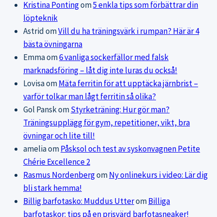
Kristina Ponting
om
5 enkla tips som förbättrar din
löpteknik
Astrid
om
Vill du ha träningsvärk i rumpan? Här är 4
bästa övningarna
Emma
om
6 vanliga sockerfällor med falsk
marknadsföring – låt dig inte luras du också!
Lovisa
om
Mäta ferritin för att upptäcka järnbrist –
varför tolkar man lågt ferritin så olika?
Gol Pansk
om
Styrketräning: Hur gör man?
Träningsupplägg för gym, repetitioner, vikt, bra
övningar och lite till!
amelia
om
Påsksol och test av syskonvagnen Petite
Chérie Excellence 2
Rasmus Nordenberg
om
Ny onlinekurs i video: Lär dig
bli stark hemma!
Billig barfotasko: Muddus Utter
om
Billiga
barfotaskor: tips på en prisvärd barfotasneaker!