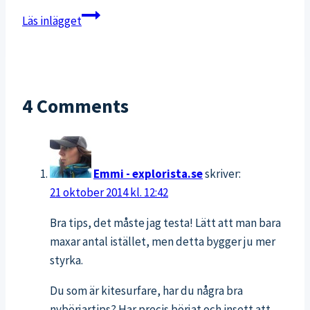
Animal
Läs inlägget
flow,
jumppaskoj
och
cirkus
4 Comments
på
dagis
Emmi - explorista.se
skriver:
21 oktober 2014 kl. 12:42
Bra tips, det måste jag testa! Lätt att man bara
maxar antal istället, men detta bygger ju mer
styrka.
Du som är kitesurfare, har du några bra
nybörjartips? Har precis börjat och insett att