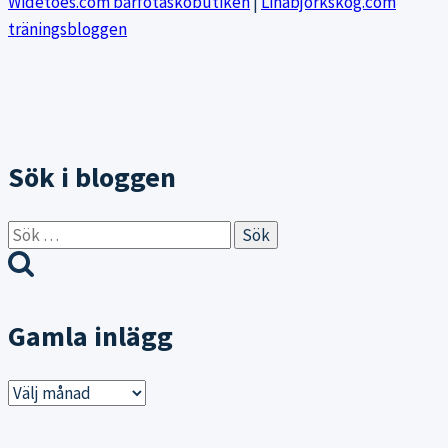
Widetoes.com barfotaskobutiken
|
Linabjorkskog.com
träningsbloggen
Sök i bloggen
Sök
efter:
Gamla inlägg
Gamla
inlägg