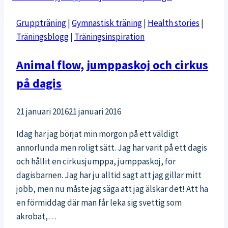
gör
Gruppträning
|
Gymnastisk träning
|
Health stories
|
på
Träningsblogg
|
Träningsinspiration
gymmet
Animal flow, jumppaskoj och cirkus
på dagis
21 januari 2016
21 januari 2016
Idag har jag börjat min morgon på ett väldigt
annorlunda men roligt sätt. Jag har varit på ett dagis
och hållit en cirkusjumppa, jumppaskoj, för
dagisbarnen. Jag har ju alltid sagt att jag gillar mitt
jobb, men nu måste jag säga att jag älskar det! Att ha
en förmiddag där man får leka sig svettig som
akrobat,…