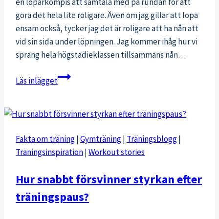
en löparkompis att samtala med på rundan för att
göra det hela lite roligare. Även om jag gillar att löpa
ensam också, tycker jag det är roligare att ha nån att
vid sin sida under löpningen. Jag kommer ihåg hur vi
sprang hela högstadieklassen tillsammans nån…
Få
Läs inlägget
motivation
till
löpningen
–
Fakta om träning
|
Gymträning
|
Träningsblogg
|
löp
Träningsinspiration
|
Workout stories
i
grupp
Hur snabbt försvinner styrkan efter
träningspaus?