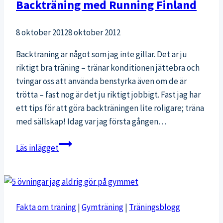
Backträning med Running Finland
8 oktober 2012
8 oktober 2012
Backträning är något som jag inte gillar. Det är ju
riktigt bra träning – tränar konditionen jättebra och
tvingar oss att använda benstyrka även om de är
trötta – fast nog är det ju riktigt jobbigt. Fast jag har
ett tips för att göra backträningen lite roligare; träna
med sällskap! Idag var jag första gången…
Backträning
Läs inlägget
med
Running
Finland
Fakta om träning
|
Gymträning
|
Träningsblogg