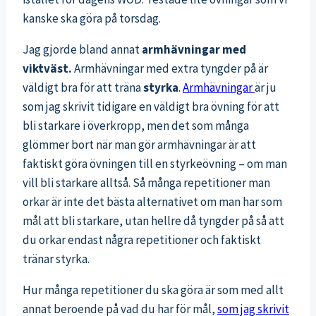
kanske ska göra på torsdag.
Jag gjorde bland annat
armhävningar med
viktväst.
Armhävningar med extra tyngder på är
väldigt bra för att träna
styrka
.
Armhävningar
är ju
som jag skrivit tidigare en väldigt bra övning för att
bli starkare i överkropp, men det som många
glömmer bort när man gör armhävningar är att
faktiskt göra övningen till en styrkeövning – om man
vill bli starkare alltså. Så många repetitioner man
orkar är inte det bästa alternativet om man har som
mål att bli starkare, utan hellre då tyngder på så att
du orkar endast några repetitioner och faktiskt
tränar styrka.
Hur många repetitioner du ska göra är som med allt
annat beroende på vad du har för mål,
som jag skrivit