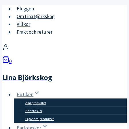
Skip
Bloggen
to
Om Lina Björkskog
content
Villkor
Frakt och returer
0
Lina Björkskog
Butiken
Alla produkter
Barfotaskor
Ergonomiprodukter
Barfotaskor