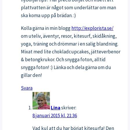
plattvatten är något som underlättar om man
ska koma upp på brädan. :)
Kolla gärna in min blogg
http://explorista.se/
om uteliv, äventyr, resor, kitesurf, skidåkning,
yoga, träning och drömmar i en salig blandning.
Mixat med lite chokladcupcakes, jätteverbenor
& betongkrukor. Och snygga foton, alltid
snygga foton! :) Länka och dela gärna om du
gillar den!
Svara
Lina
skriver:
8 januari 2015 kl. 21:36
Vad kul att du har börjat kitesurfa! Den