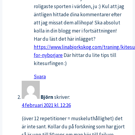
roligaste sporten i världen, ju :) Kul att jag
äntligen hittade dina kommentarer efter
att jag missat dem allihopa! Ska absolut
kolla in din blogg mer i fortsättningen!
Har du läst det här inlägget?
https://www.linabjorkskog.com/traning/kitesu
for-nyborjare
Där hittar du lite tips till
kitesurfingen :)
Svara
Björn
skriver:
4 februari 2021 kl. 12:26
(över 12 repetitioner = muskeluthållighet) det
är inte sant. Kollar du på forskning som har gjort
så är upp till 50 reps om man kör till failure