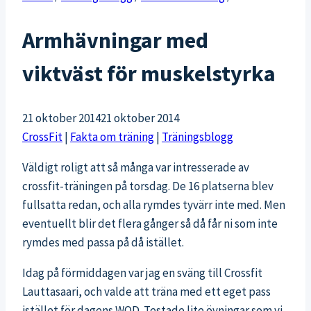
Armhävningar med
viktväst för muskelstyrka
21 oktober 2014
21 oktober 2014
CrossFit
|
Fakta om träning
|
Träningsblogg
Väldigt roligt att så många var intresserade av
crossfit-träningen på torsdag. De 16 platserna blev
fullsatta redan, och alla rymdes tyvärr inte med. Men
eventuellt blir det flera gånger så då får ni som inte
rymdes med passa på då istället.
Idag på förmiddagen var jag en sväng till Crossfit
Lauttasaari, och valde att träna med ett eget pass
istället för dagens WOD. Testade lite övningar som vi