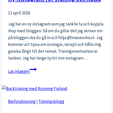
11 april 2018
Jag har en ny instagram som jag tänkte ta och koppla
ihop med bloggen. Så om du gillar det jag skriver om
på bloggen ska du gå in och följa @linasworkout. Jag
kommer att tipsa om övningar, recept och hålla mig
ganska långt till det temat. Träningsmotivation är
tanken. Jag har länge tyckt min instagram…
Ny
Läs inlägget
instagram
för
träning
och
Barfotalöpning
|
Träningsblogg
hälsa